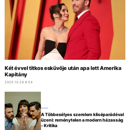
KÖZÉLET
UTAZÁS
ÉLETMÓD
DESIGN
BESZÉLGETÉSEK
ARCOK
VIDEÓ
TÖRTÉNETEK
GASZTRO
Két évvel titkos esküvője után apa lett Amerika
Kapitány
2025.10.29 8:54
A Többesélyes szerelem kliséparádéval
üzeni: reménytelen a modern házasság
– Kritika