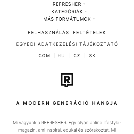
REFRESHER
KATEGÓRIÁK
Médiaajánlat
MÁS FORMÁTUMOK
Zene
Impresszum
Kiemelt tartalmak
Divat
FELHASZNÁLÁSI FELTÉTELEK
Videó
Kultúra
EGYEDI ADATKEZELÉSI TÁJÉKOZTATÓ
Kvíz
ENTR
COM
|
HU
|
CZ
|
SK
Film + sorozat
Tech-Tudomány
Sport
Társadalom
A MODERN GENERÁCIÓ HANGJA
Közélet
Mi vagyunk a REFRESHER. Egy olyan online lifestyle-
Utazás
magazin, ami inspirál, edukál és szórakoztat. Mi