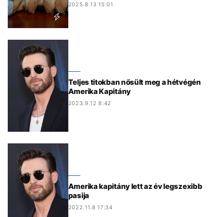
2025.8.13 15:01
Teljes titokban nősült meg a hétvégén
Amerika Kapitány
2023.9.12 8:42
Amerika kapitány lett az év legszexibb
pasija
2022.11.8 17:34