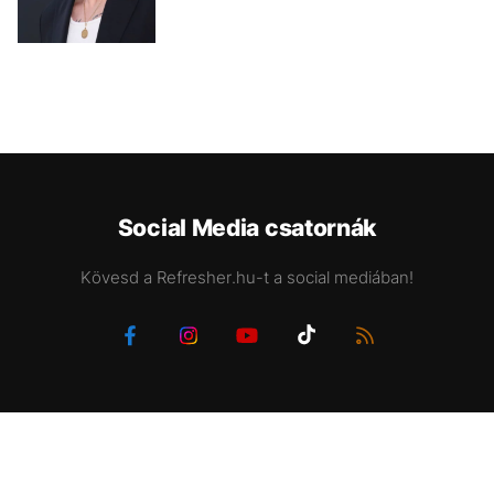
Social Media csatornák
Kövesd a Refresher.hu-t a social mediában!