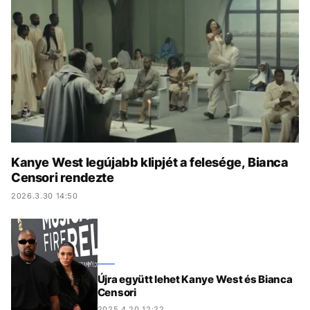
KÖZÉLET
UTAZÁS
ÉLETMÓD
DESIGN
BESZÉLGETÉSEK
ARCOK
VIDEÓ
TÖRTÉNETEK
GASZTRO
Kanye West legújabb klipjét a felesége, Bianca
Censori rendezte
2026.3.30 14:50
Újra együtt lehet Kanye West és Bianca
Censori
2025.4.20 12:22