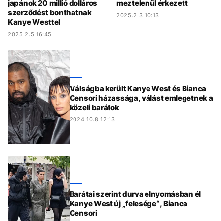
japánok 20 millió dolláros
meztelenül érkezett
szerződést bonthatnak
2025.2.3 10:13
Kanye Westtel
2025.2.5 16:45
Válságba került Kanye West és Bianca
Censori házassága, válást emlegetnek a
közeli barátok
2024.10.8 12:13
Barátai szerint durva elnyomásban él
Kanye West új „felesége“, Bianca
Censori