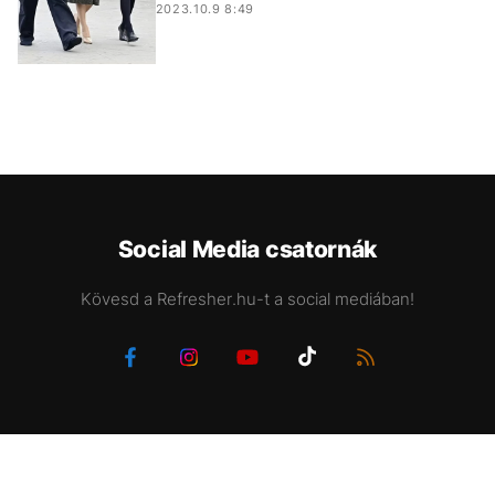
2023.10.9 8:49
Social Media csatornák
Kövesd a Refresher.hu-t a social mediában!