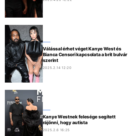
Válással érhet véget Kanye West és
Bianca Censori kapcsolata a brit bulvár
szerint
2025.2.14 12:20
Kanye Westnek felesége segített
rájönni, hogy autista
2025.2.6 16:25