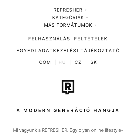
REFRESHER
KATEGÓRIÁK
Médiaajánlat
MÁS FORMÁTUMOK
Zene
Impresszum
Kiemelt tartalmak
Divat
FELHASZNÁLÁSI FELTÉTELEK
Videó
Kultúra
EGYEDI ADATKEZELÉSI TÁJÉKOZTATÓ
Kvíz
ENTR
COM
|
HU
|
CZ
|
SK
Film + sorozat
Tech-Tudomány
Sport
Társadalom
A MODERN GENERÁCIÓ HANGJA
Közélet
Mi vagyunk a REFRESHER. Egy olyan online lifestyle-
Utazás