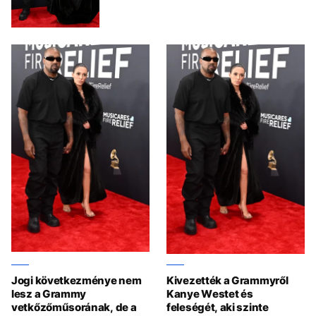
Jogi következménye nem
Kivezették a Grammyről
lesz a Grammy
Kanye Westet és
vetkőzőműsorának, de a
feleségét, aki szinte