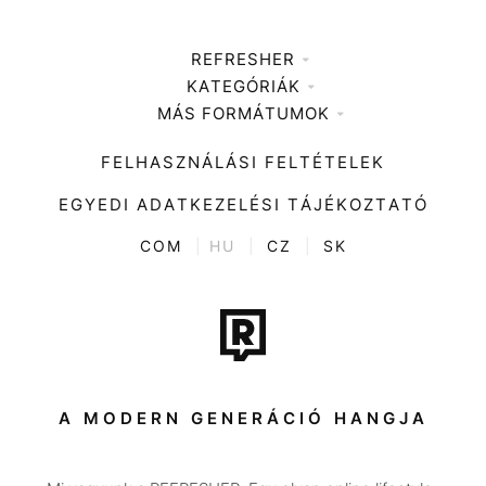
REFRESHER
KATEGÓRIÁK
Médiaajánlat
MÁS FORMÁTUMOK
Zene
Impresszum
Kiemelt tartalmak
Divat
FELHASZNÁLÁSI FELTÉTELEK
Videó
Kultúra
EGYEDI ADATKEZELÉSI TÁJÉKOZTATÓ
Kvíz
ENTR
COM
|
HU
|
CZ
|
SK
Film + sorozat
Tech-Tudomány
Sport
Társadalom
A MODERN GENERÁCIÓ HANGJA
Közélet