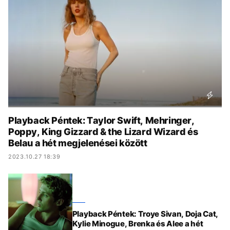
KÖZÉLET
UTAZÁS
ÉLETMÓD
DESIGN
BESZÉLGETÉSEK
ARCOK
VIDEÓ
TÖRTÉNETEK
GASZTRO
Playback Péntek: Taylor Swift, Mehringer,
Poppy, King Gizzard & the Lizard Wizard és
Belau a hét megjelenései között
2023.10.27 18:39
Playback Péntek: Troye Sivan, Doja Cat,
Kylie Minogue, Brenka és Alee a hét