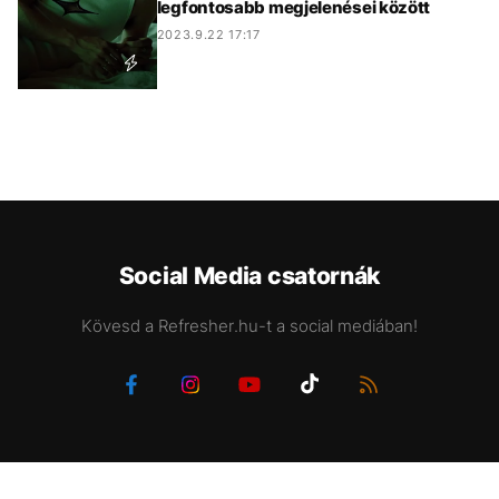
legfontosabb megjelenései között
2023.9.22 17:17
Social Media csatornák
Kövesd a Refresher.hu-t a social mediában!