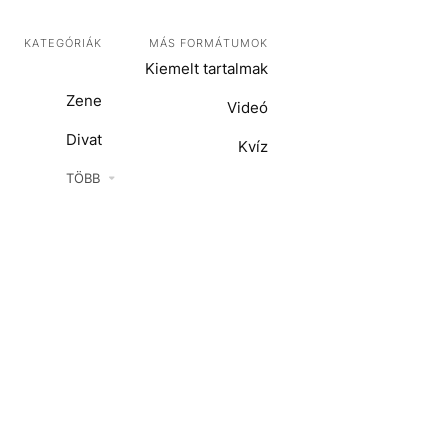
KATEGÓRIÁK
MÁS FORMÁTUMOK
Kiemelt tartalmak
Zene
Videó
Divat
Kvíz
Kultúra
TÖBB
ENTR
Film + sorozat
ech-Tudomány
Sport
Társadalom
Közélet