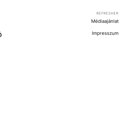
REFRESHER
Médiaajánlat
Impresszum
Ó
T