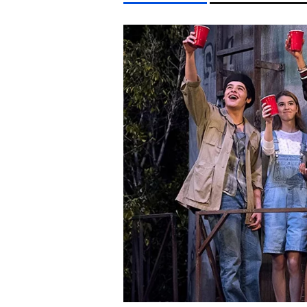
LIFESTYLE TÉMÁK
FIDESZ
MADONNA
SEBESTYÉN BALÁZS
KONCE
EGYÉB FORMÁTUMOK
REFRESHER
Kiemelt tartalmak
Videó
Kvíz
Médiaajánlat
Impresszum