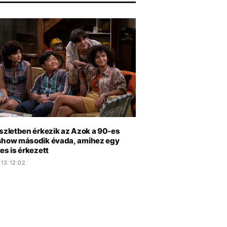
észletben érkezik az Azok a 90-es
show második évada, amihez egy
es is érkezett
.13 12:02