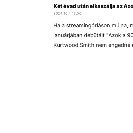
Két évad után elkaszálja az Azo
2024.10.4 12:56
Ha a streamingóriáson múlna, 
januárjában debütált "Azok a 9
Kurtwood Smith nem engedné el