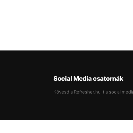
Social Media csatornák
Kövesd a Refresher.hu-t a social medi