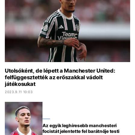
KÖZÉLET
UTAZÁS
ÉLETMÓD
DESIGN
BESZÉLGETÉSEK
ARCOK
VIDEÓ
TÖRTÉNETEK
GASZTRO
Utolsóként, de lépett a Manchester United:
felfüggesztették az erőszakkal vádolt
játékosukat
2023.9.11 10:03
Az egyik leghíresebb manchesteri
focistát jelentette fel barátnője testi