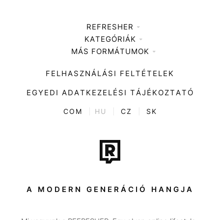
REFRESHER
KATEGÓRIÁK
Médiaajánlat
MÁS FORMÁTUMOK
Zene
Impresszum
Kiemelt tartalmak
Divat
FELHASZNÁLÁSI FELTÉTELEK
Videó
Kultúra
EGYEDI ADATKEZELÉSI TÁJÉKOZTATÓ
Kvíz
ENTR
COM
|
HU
|
CZ
|
SK
Film + sorozat
Tech-Tudomány
Sport
Társadalom
A MODERN GENERÁCIÓ HANGJA
Közélet