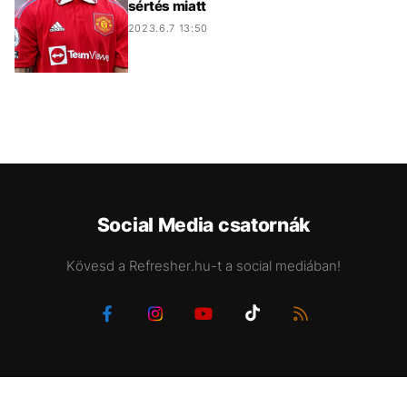
sértés miatt
2023.6.7 13:50
Social Media csatornák
Kövesd a Refresher.hu-t a social mediában!