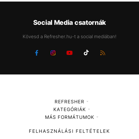
Social Media csatornák
Kövesd a Refresher.hu-t a social mediában!
REFRESHER
KATEGÓRIÁK
Médiaajánlat
MÁS FORMÁTUMOK
Zene
Impresszum
Kiemelt tartalmak
Divat
FELHASZNÁLÁSI FELTÉTELEK
Videó