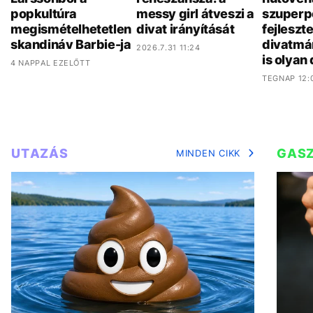
popkultúra
messy girl átveszi a
szuperp
megismételhetetlen
divat irányítását
fejleszt
skandináv Barbie-ja
divatmá
2026.7.31 11:24
is olyan
4 NAPPAL EZELŐTT
TEGNAP 12:
UTAZÁS
GAS
MINDEN CIKK