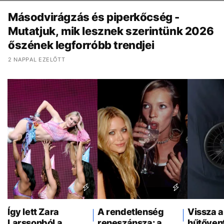
Másodvirágzás és piperkőcség -
Mutatjuk, mik lesznek szerintünk 2026
őszének legforróbb trendjei
2 NAPPAL EZELŐTT
Így lett Zara
A rendetlenség
Vissza a
Larssonból a
reneszánsza: a
hűtővent