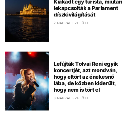
Kiakadt egy turista, miután
lekapcsolták a Parlament
díszkivilágítását
2 NAPPAL EZELŐTT
Lefújták Tolvai Reni egyik
koncertjét, azt mondván,
hogy eltört az énekesnő
lába, de közben kiderült,
hogy nem is tört el
3 NAPPAL EZELŐTT