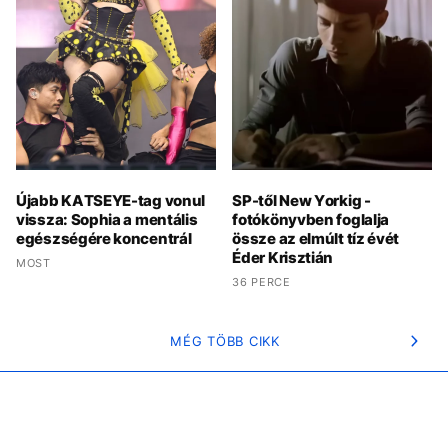
Újabb KATSEYE-tag vonul
SP-től New Yorkig -
vissza: Sophia a mentális
fotókönyvben foglalja
egészségére koncentrál
össze az elmúlt tíz évét
Éder Krisztián
MOST
36 PERCE
MÉG TÖBB CIKK