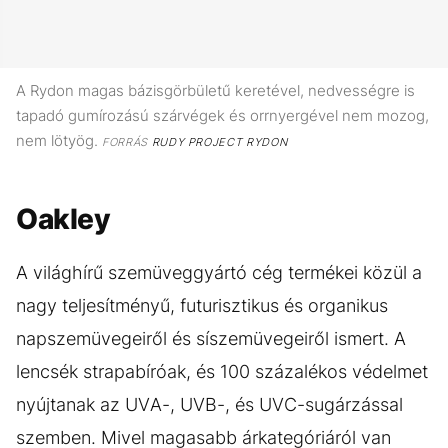
A Rydon magas bázisgörbületű keretével, nedvességre is
tapadó gumírozású szárvégek és orrnyergével nem mozog,
nem lötyög.
FORRÁS
RUDY PROJECT RYDON
Oakley
A világhírű szemüveggyártó cég termékei közül a
nagy teljesítményű, futurisztikus és organikus
napszemüvegeiről és síszemüvegeiről ismert. A
lencsék strapabíróak, és 100 százalékos védelmet
nyújtanak az UVA-, UVB-, és UVC-sugárzással
szemben. Mivel magasabb árkategóriáról van