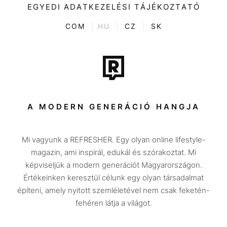
Kultúra
EGYEDI ADATKEZELÉSI TÁJÉKOZTATÓ
Kvíz
ENTR
COM
|
HU
|
CZ
|
SK
Film + sorozat
Tech-Tudomány
Sport
Társadalom
A MODERN GENERÁCIÓ HANGJA
Közélet
Mi vagyunk a REFRESHER. Egy olyan online lifestyle-
Utazás
magazin, ami inspirál, edukál és szórakoztat. Mi
Életmód
képviseljük a modern generációt Magyarországon.
Értékeinken keresztül célunk egy olyan társadalmat
Design
építeni, amely nyitott szemléletével nem csak feketén-
Beszélgetések
fehéren látja a világot.
Arcok