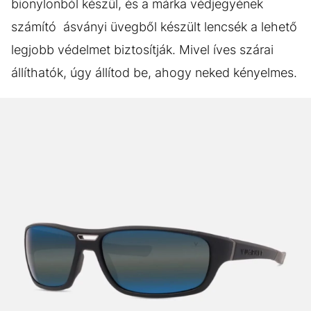
bionylonból készül, és a márka védjegyének
számító ásványi üvegből készült lencsék a lehető
legjobb védelmet biztosítják. Mivel íves szárai
állíthatók, úgy állítod be, ahogy neked kényelmes.