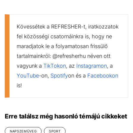
Kövessétek a REFRESHER-t, iratkozzatok
fel közösségi csatornáinkra is, hogy ne
maradjatok le a folyamatosan frissülő
tartalmainkról: @refresherhu néven ott
vagyunk a
TikTokon
, az
Instagramon
, a
YouTube
-on,
Spotify
on és a
Facebookon
is!
Erre találsz még hasonló témájú cikkeket
NAPSZEMÜVEG
SPORT