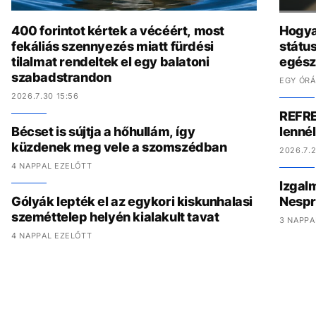
400 forintot kértek a vécéért, most
Hogya
fekáliás szennyezés miatt fürdési
státu
tilalmat rendeltek el egy balatoni
egész
szabadstrandon
EGY ÓRÁ
2026.7.30 15:56
REFRE
Bécset is sújtja a hőhullám, így
lenné
küzdenek meg vele a szomszédban
2026.7.2
4 NAPPAL EZELŐTT
Izgal
Gólyák lepték el az egykori kiskunhalasi
Nespr
szeméttelep helyén kialakult tavat
3 NAPPA
4 NAPPAL EZELŐTT