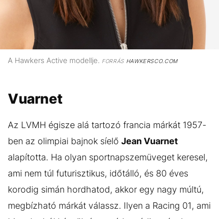
A Hawkers Active modellje.
FORRÁS
HAWKERSCO.COM
Vuarnet
Az LVMH égisze alá tartozó francia márkát 1957-
ben az olimpiai bajnok síelő
Jean Vuarnet
alapította. Ha olyan sportnapszemüveget keresel,
ami nem túl futurisztikus, időtálló, és 80 éves
korodig simán hordhatod, akkor egy nagy múltú,
megbízható márkát válassz. Ilyen a Racing 01, ami