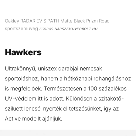
Oakley RADAR EV S PATH Matte Black Prizm Road
sportszemüveg
FORRÁS
NAPSZEMUVEGBOLT.HU
Hawkers
Ultrakönnyű, uniszex darabjai nemcsak
sportoláshoz, hanem a hétköznapi rohangáláshoz
is megfelelőek. Természetesen a 100 százalékos
UV-védelem itt is adott. Különösen a szitakötő-
sziluett lencséi nyerték el tetszésünket, így az
Active modellt ajánljuk.