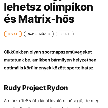
KÖZÉLET
UTAZÁS
lehetsz olimpikon
ÉLETMÓD
DESIGN
és Matrix-hős
BESZÉLGETÉSEK
ARCOK
VIDEÓ
TÖRTÉNETEK
DIVAT
NAPSZEMÜVEG
SPORT
GASZTRO
Cikkünkben olyan sportnapszemüvegeket
mutatunk be, amikben bármilyen helyzetben
optimális körülmények között sportolhatsz.
Rudy Project Rydon
A márka 1985 óta kínál kiváló minőségű, de még