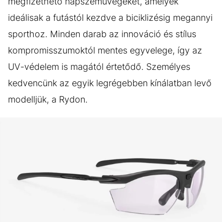
megfizethető napszemüvegeket, amelyek
ideálisak a futástól kezdve a biciklizésig megannyi
sporthoz. Minden darab az innováció és stílus
kompromisszumoktól mentes egyvelege, így az
UV-védelem is magától értetődő. Személyes
kedvencünk az egyik legrégebben kínálatban levő
modelljük, a Rydon.