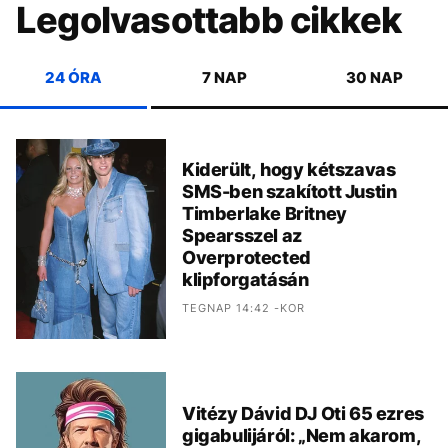
Legolvasottabb cikkek
24 ÓRA
7 NAP
30 NAP
Kiderült, hogy kétszavas
SMS-ben szakított Justin
Timberlake Britney
Spearsszel az
Overprotected
klipforgatásán
TEGNAP 14:42 -KOR
Vitézy Dávid DJ Oti 65 ezres
gigabulijáról: „Nem akarom,