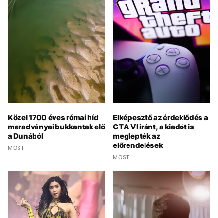
Közel 1700 éves római híd
Elképesztő az érdeklődés a
maradványai bukkantak elő
GTA VI iránt, a kiadót is
a Dunából
meglepték az
előrendelések
MOST
MOST