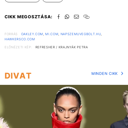
CIKK MEGOSZTÁSA:
FORRÁS
OAKLEY.COM
,
MI.COM
,
NAPSZEMUVEGBOLT.HU
,
HAWKERSCO.COM
ELŐNÉZETI KÉP:
REFRESHER / KRAJNYÁK PETRA
DIVAT
MINDEN CIKK