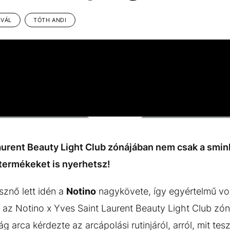
IVÁL
TÓTH ANDI
urent Beauty Light Club zónájában nem csak a sminke
 termékeket is nyerhetsz!
sznő lett idén a
Notino
nagykövete, így egyértelmű vol
az Notino x Yves Saint Laurent Beauty Light Club zóná
rca kérdezte az arcápolási rutinjáról, arról, mit tes