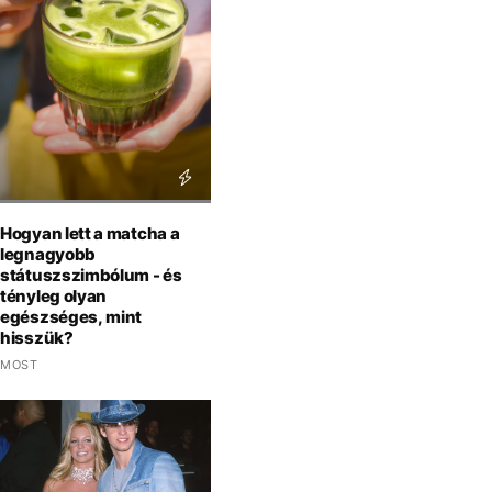
Hogyan lett a matcha a
legnagyobb
státuszszimbólum - és
tényleg olyan
egészséges, mint
hisszük?
MOST