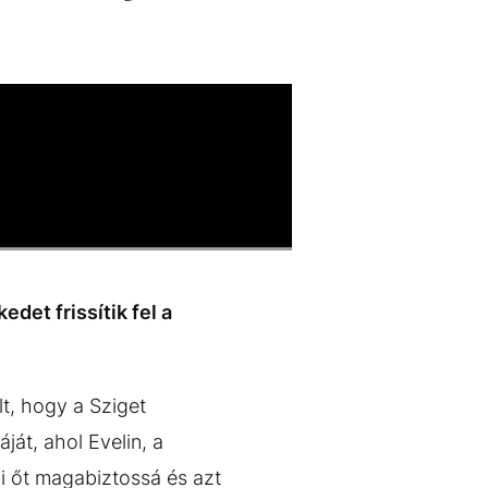
det frissítik fel a
t, hogy a Sziget
ját, ahol Evelin, a
zi őt magabiztossá és azt