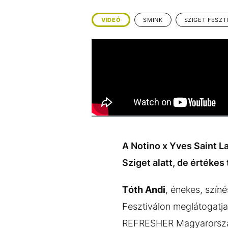
EGYÉB FORMÁTUMOK
REFRESHER
Kiemelt tartalmak
Videó
Kvíz
Médiaajánlat
Impresszum
VIDEÓ
SMINK
SZIGET FESZT
A Notino x Yves Saint La
Sziget alatt, de értékes
Tóth Andi
, énekes, színé
Fesztiválon meglátogatja 
REFRESHER Magyarország a