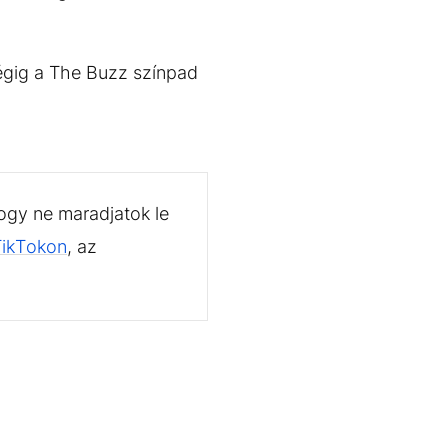
végig a The Buzz színpad
ogy ne maradjatok le
TikTokon
, az