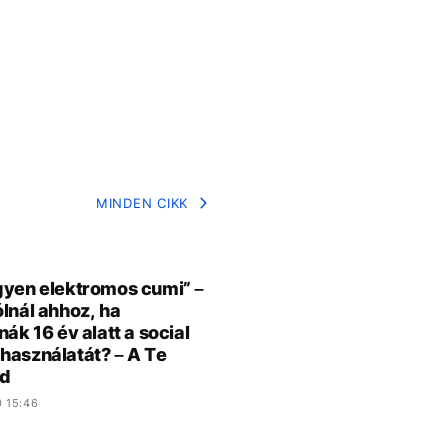
MINDEN CIKK
gyen elektromos cumi” –
ólnál ahhoz, ha
nák 16 év alatt a social
használatát? – A Te
d
0 15:46