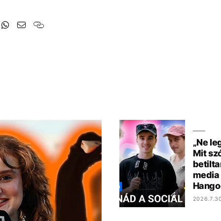
„Ne le
Mit sz
betilta
media 
Hango
2026.7.3