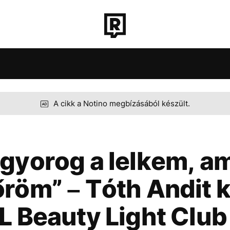
ROZAT
TECH-TUDOMÁNY
SPORT
TÁRSADALO
A cikk a Notino megbízásából készült.
CH-TUDOMÁNY
LEB
MAJKA
MTVA
SPORT
DUNA
TÁRSADALOM
KÖZÉLET
UTAZÁS
ÉL
CH-TUDOMÁNY
SPORT
TÁRSADALOM
KÖZÉLET
UTAZÁS
ÉL
gyorog a lelkem, a
röm” – Tóth Andit 
CELEB
MAJKA
MTVA
DUNA
L Beauty Light Clu