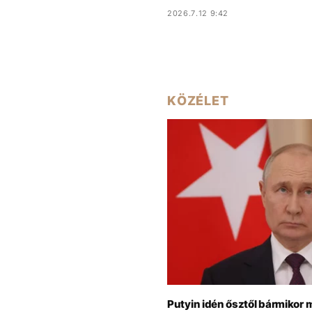
2026.7.12 9:42
KÖZÉLET
Putyin idén ősztől bármikor