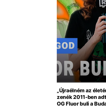
„Újraélném az életé
zenék 2011-ben adta
OG Fluor buli a Bu