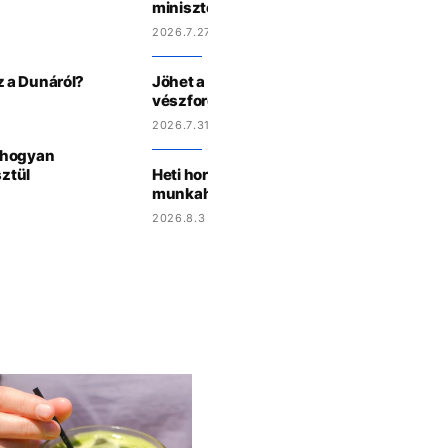
miniszter lennél a horoszkópod alapján
2026.7.27 15:44
 a Dunáról?
Jöhet a háromórás áramszünet? Így műk
vészforgatókönyv Magyarországon
2026.7.31 15:27
 hogyan
sztül
Heti horoszkóp: a Skorpiók randizni hívjá
munkahelyi krásst, a Kosok új barátokat
2026.8.3 15:07