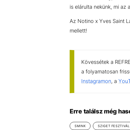
is elárulta nekünk, mi az 
Az Notino x Yves Saint L
mellett!
Kövessétek a REFRES
a folyamatosan fris
Instagramon
, a
You
Erre találsz még has
SMINK
SZIGET FESZTIVÁL