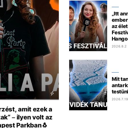
„Itt an
ember,
az éle
Feszti
Hango
2026.8.2 
Mit ta
antark
testün
2026.7.19
rzést, amit ezek a
k“ – ilyen volt az
dapest Parkban🐧