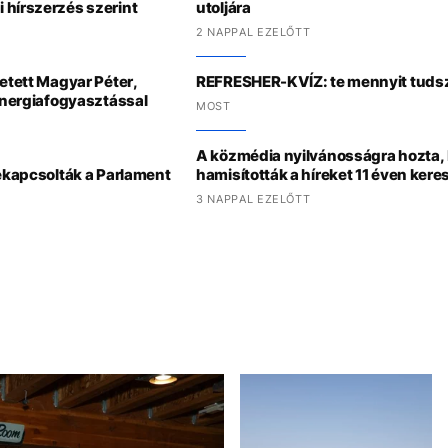
 hírszerzés szerint
utoljára
2 NAPPAL EZELŐTT
detett Magyar Péter,
REFRESHER-KVÍZ: te mennyit tudsz
 energiafogyasztással
MOST
A közmédia nyilvánosságra hozta,
lekapcsolták a Parlament
hamisították a híreket 11 éven kere
3 NAPPAL EZELŐTT