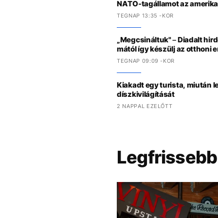
NATO-tagállamot az amerikai
TEGNAP 13:35 -KOR
„Megcsináltuk" – Diadalt hir
mától így készülj az otthoni
TEGNAP 09:09 -KOR
Kiakadt egy turista, miután 
díszkivilágítását
2 NAPPAL EZELŐTT
Legfrissebb