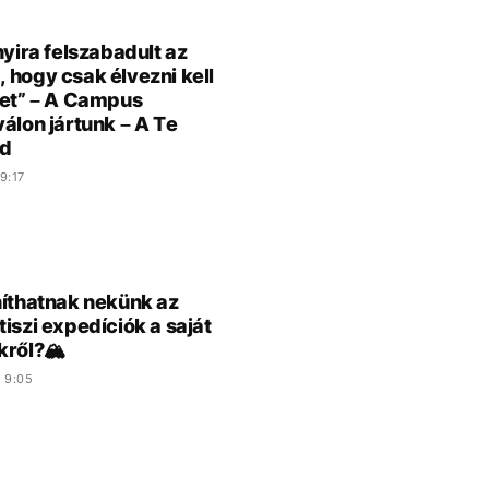
nyira felszabadult az
 hogy csak élvezni kell
tet” – A Campus
válon jártunk – A Te
d
9:17
níthatnak nekünk az
tiszi expedíciók a saját
kről?🏔️
 9:05