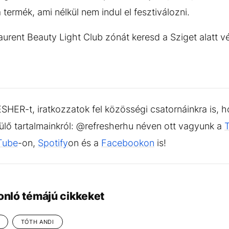
a termék, ami nélkül nem indul el fesztiválozni.
aurent Beauty Light Club zónát keresd a Sziget alatt 
HER-t, iratkozzatok fel közösségi csatornáinkra is, h
sülő tartalmainkról: @refresherhu néven ott vagyunk a
Tube
-on,
Spotify
on és a
Facebookon
is!
onló témájú cikkeket
TÓTH ANDI