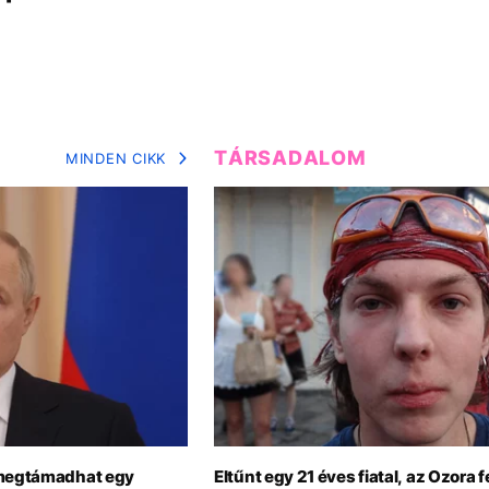
TÁRSADALOM
MINDEN CIKK
 megtámadhat egy
Eltűnt egy 21 éves fiatal, az Ozora f