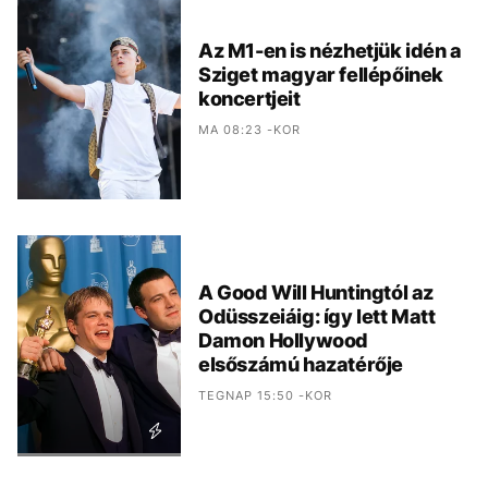
Az M1-en is nézhetjük idén a
Sziget magyar fellépőinek
koncertjeit
MA 08:23 -KOR
A Good Will Huntingtól az
Odüsszeiáig: így lett Matt
Damon Hollywood
elsőszámú hazatérője
TEGNAP 15:50 -KOR