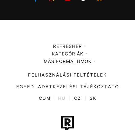
REFRESHER
KATEGÓRIÁK
Médiaajánlat
MÁS FORMÁTUMOK
Zene
Impresszum
Kiemelt tartalmak
Divat
FELHASZNÁLÁSI FELTÉTELEK
Videó
Kultúra
EGYEDI ADATKEZELÉSI TÁJÉKOZTATÓ
Kvíz
ENTR
COM
|
HU
|
CZ
|
SK
Film + sorozat
Tech-Tudomány
Sport