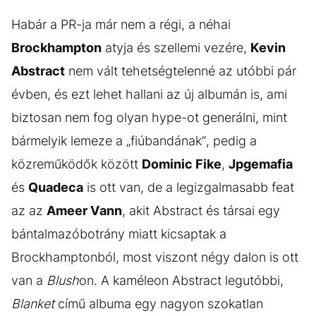
Habár a PR-ja már nem a régi, a néhai
Brockhampton
atyja és szellemi vezére,
Kevin
Abstract
nem vált tehetségtelenné az utóbbi pár
évben, és ezt lehet hallani az új albumán is, ami
biztosan nem fog olyan hype-ot generálni, mint
bármelyik lemeze a „fiúbandának”, pedig a
közreműködők között
Dominic Fike
,
Jpgemafia
és
Quadeca
is ott van, de a legizgalmasabb feat
az az
Ameer Vann
, akit Abstract és társai egy
bántalmazóbotrány miatt kicsaptak a
Brockhamptonból, most viszont négy dalon is ott
van a
Blush
on. A kaméleon Abstract legutóbbi,
Blanket
című albuma egy nagyon szokatlan