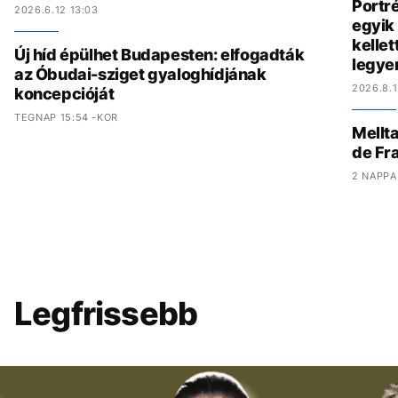
Portré
2026.6.12 13:03
egyik 
kelle
Új híd épülhet Budapesten: elfogadták
legye
az Óbudai-sziget gyaloghídjának
2026.8.1
koncepcióját
TEGNAP 15:54 -KOR
Mellta
de Fr
2 NAPPA
Legfrissebb