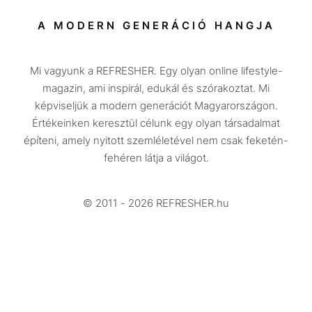
Társadalom
A MODERN GENERÁCIÓ HANGJA
Közélet
Mi vagyunk a REFRESHER. Egy olyan online lifestyle-
Utazás
magazin, ami inspirál, edukál és szórakoztat. Mi
Életmód
képviseljük a modern generációt Magyarországon.
Értékeinken keresztül célunk egy olyan társadalmat
Design
építeni, amely nyitott szemléletével nem csak feketén-
Beszélgetések
fehéren látja a világot.
Arcok
© 2011 - 2026 REFRESHER.hu
Videó
Történetek
Gasztro