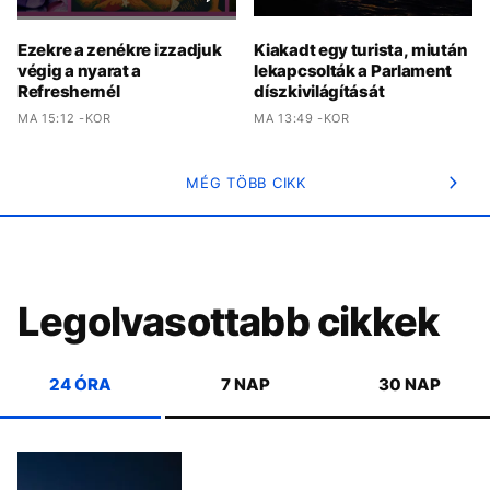
Ezekre a zenékre izzadjuk
Kiakadt egy turista, miután
végig a nyarat a
lekapcsolták a Parlament
Refreshernél
díszkivilágítását
MA 15:12 -KOR
MA 13:49 -KOR
MÉG TÖBB CIKK
Legolvasottabb cikkek
24 ÓRA
7 NAP
30 NAP