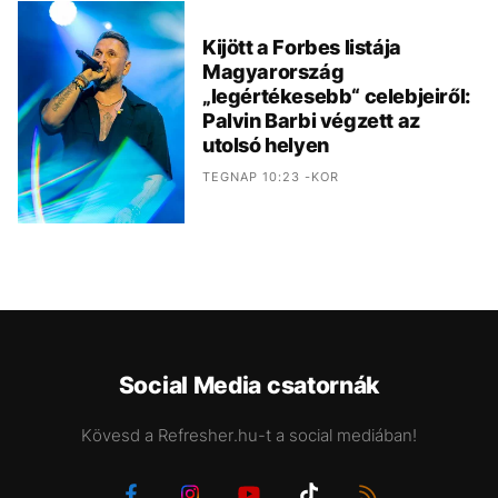
Kijött a Forbes listája
Magyarország
„legértékesebb“ celebjeiről:
Palvin Barbi végzett az
utolsó helyen
TEGNAP 10:23 -KOR
Social Media csatornák
Kövesd a Refresher.hu-t a social mediában!