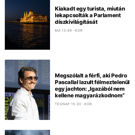
Kiakadt egy turista, miután
lekapcsolták a Parlament
díszkivilágítását
MA 13:49 -KOR
Megszólalt a férfi, aki Pedro
Pascallal lazult félmeztelenül
egy jachton: „Igazából nem
kellene magyarázkodnom“
TEGNAP 15:30 -KOR