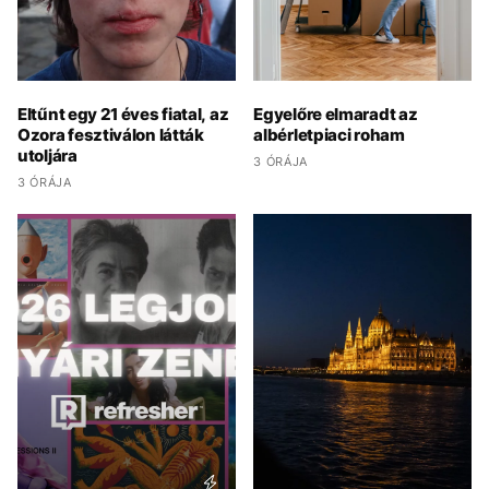
Eltűnt egy 21 éves fiatal, az
Egyelőre elmaradt az
Ozora fesztiválon látták
albérletpiaci roham
utoljára
3 ÓRÁJA
3 ÓRÁJA