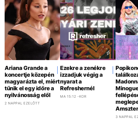
Ariana Grande a
Ezekre a zenékre
Popikon
koncertje közepén
izzadjuk végig a
találkoz
magyarázta el, miért
nyarat a
Madonna
tűnik el egy időre a
Refreshernél
Minogue
nyilvánosság elől
fellépés
MA 15:12 -KOR
meglepe
2 NAPPAL EZELŐTT
Amszte
3 NAPPAL E