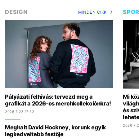
DESIGN
SPO
MINDEN CIKK
Pályázati felhívás: tervezd meg a
Mi köz
grafikát a 2026-os merchkollekciónkra!
világh
és szi
2026.7.22 17:32
lehete
2026.7.2
Meghalt David Hockney, korunk egyik
legkedveltebb festője