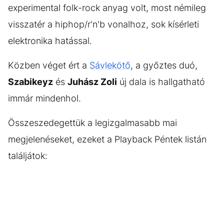
experimental folk-rock anyag volt, most némileg
visszatér a hiphop/r'n'b vonalhoz, sok kísérleti
elektronika hatással.
Közben véget ért a
Sávlekötő
, a győztes duó,
Szabikeyz
és
Juhász Zoli
új dala is hallgatható
immár mindenhol.
Összeszedegettük a legizgalmasabb mai
megjelenéseket, ezeket a Playback Péntek listán
találjátok: