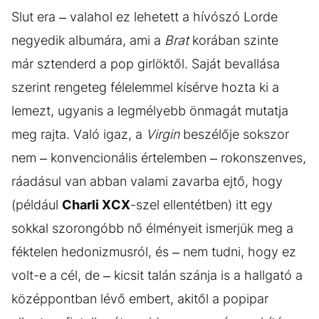
Slut era – valahol ez lehetett a hívószó Lorde
negyedik albumára, ami a
Brat
korában szinte
már sztenderd a pop girlöktől. Saját bevallása
szerint rengeteg félelemmel kísérve hozta ki a
lemezt, ugyanis a legmélyebb önmagát mutatja
meg rajta. Való igaz, a
Virgin
beszélője sokszor
nem – konvencionális értelemben – rokonszenves,
ráadásul van abban valami zavarba ejtő, hogy
(például
Charli XCX
-szel ellentétben) itt egy
sokkal szorongóbb nő élményeit ismerjük meg a
féktelen hedonizmusról, és – nem tudni, hogy ez
volt-e a cél, de – kicsit talán szánja is a hallgató a
középpontban lévő embert, akitől a popipar