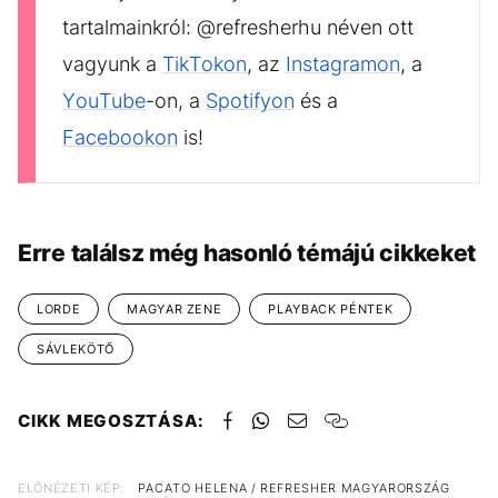
tartalmainkról: @refresherhu néven ott
vagyunk a
TikTokon
, az
Instagramon
, a
YouTube
-on, a
Spotifyon
és a
Facebookon
is!
Erre találsz még hasonló témájú cikkeket
LORDE
MAGYAR ZENE
PLAYBACK PÉNTEK
SÁVLEKÖTŐ
CIKK MEGOSZTÁSA:
ELŐNÉZETI KÉP:
PACATO HELENA / REFRESHER MAGYARORSZÁG