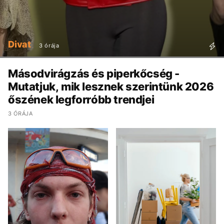
Divat
3 órája
Másodvirágzás és piperkőcség -
Mutatjuk, mik lesznek szerintünk 2026
őszének legforróbb trendjei
3 ÓRÁJA