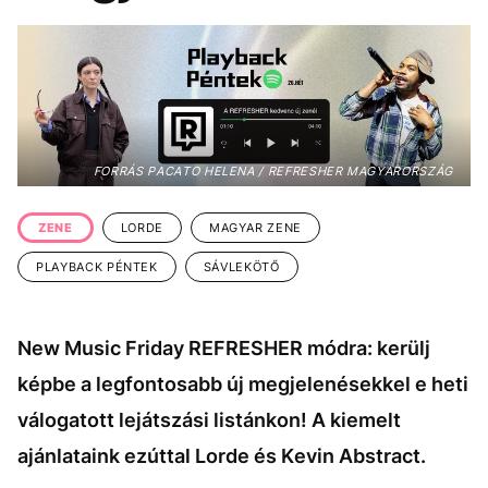
KÖZÉLET
UTAZÁS
ÉLETMÓD
DESIGN
BESZÉLGETÉSEK
ARCOK
VIDEÓ
TÖRTÉNETEK
FORRÁS PACATO HELENA / REFRESHER MAGYARORSZÁG
GASZTRO
ZENE
LORDE
MAGYAR ZENE
PLAYBACK PÉNTEK
SÁVLEKÖTŐ
New Music Friday REFRESHER módra: kerülj
képbe a legfontosabb új megjelenésekkel e heti
válogatott lejátszási listánkon! A kiemelt
ajánlataink ezúttal Lorde és Kevin Abstract.