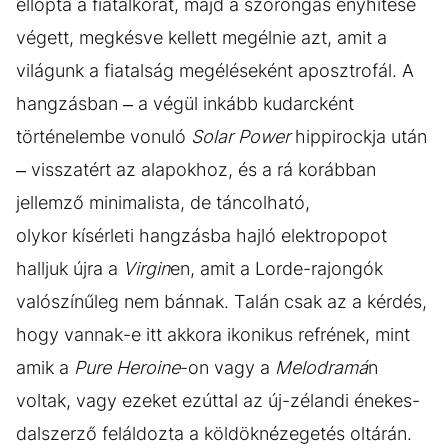
ellopta a fiatalkorát, majd a szorongás enyhítése
végett, megkésve kellett megélnie azt, amit a
világunk a fiatalság megéléseként aposztrofál. A
hangzásban – a végül inkább kudarcként
történelembe vonuló
Solar Power
hippirockja után
– visszatért az alapokhoz, és a rá korábban
jellemző minimalista, de táncolható,
olykor kísérleti hangzásba hajló elektropopot
halljuk újra a
Virgin
en, amit a Lorde-rajongók
valószínűleg nem bánnak. Talán csak az a kérdés,
hogy vannak-e itt akkora ikonikus refrének, mint
amik a
Pure Heroine
-on vagy a
Melodramá
n
voltak, vagy ezeket ezúttal az új-zélandi énekes-
dalszerző feláldozta a köldöknézegetés oltárán.