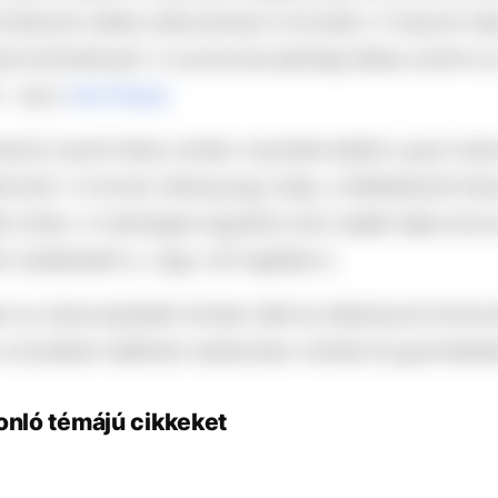
völdözés halálos áldozatokat is követelt. A helyzet mé
et körülményeit. A nyomozás jelenlegi állása szerint az
– írja a
Die Presse
.
ciói szerint kilenc ember vesztette életét a grazi isko
lkövető. A
Kronen Zeitung
úgy tudja, a feltételezett tá
k holtan. A hatóságok egyelőre nem tudják teljes bizo
cselekedett-e, vagy volt segítője is.
n az iskola épületét minden diák és alkalmazott bizto
a közelben található stadionban vehetik át gyermekeik
onló témájú cikkeket