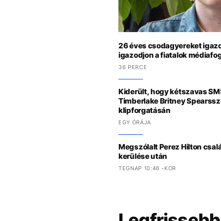
26 éves csodagyereket igazo
igazodjon a fiatalok médiaf
36 PERCE
Kiderült, hogy kétszavas SM
Timberlake Britney Spearssz
klipforgatásán
EGY ÓRÁJA
Megszólalt Perez Hilton csal
kerülése után
TEGNAP 10:46 -KOR
Legfrissebb