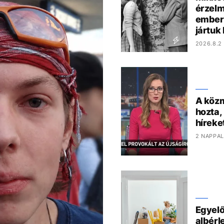
érzelm
ember
jártuk
2026.8.2 
A közm
hozta,
híreke
2 NAPPAL
Egyelő
albérl