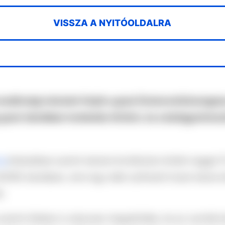
VISSZA A NYITÓOLDALRA
ndőrségi művelet folyik a grazi Dreierschützengas
 grazi iskolában tombolás történt, és a belügyminisz
ng
értesülései szerint iskolai lövöldözés történt reggel 
ORG iskolában, ahol egy diák nyithatott tüzet iskola t
t.
szerint többen is súlyosan megsérültek, és az osztrák