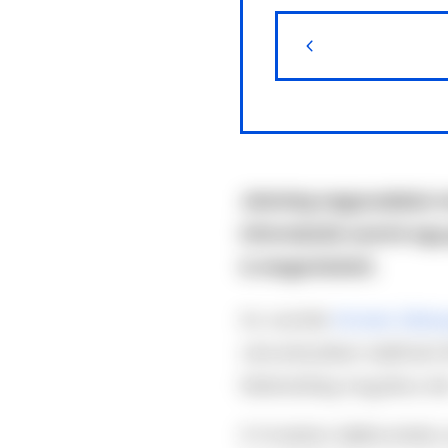
Jelenleg nagyszabású re
információk szerint egy
is megerősített.
Az osztrák
Kronen Zeitu
városrészében található B
feltehetőleg öngyilkos let
A hivatalos tájékoztatás 