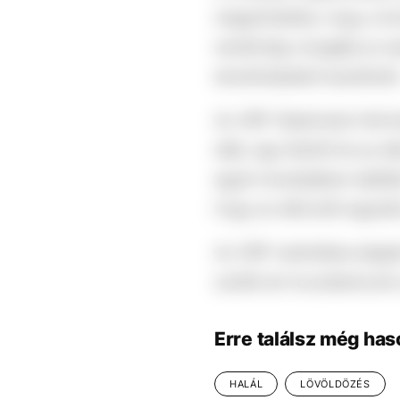
megerősítette, hogy a lö
rendőrség vizsgálja az es
ámokfutásként kezelhető 
Az ORF Steiermark informá
diák, egy felnőtt és az e
egyik mosdójában találtá
hogy az elkövető egyedül 
Az ORF tudósítása alapjá
szülők és hozzátartozók 
Erre találsz még has
HALÁL
LÖVÖLDÖZÉS