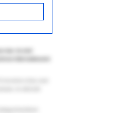
se-ban. Az első
térium több halálesetet
10 óra körül a Graz Lend
ársaira. Az elkövető
 belügyminisztérium