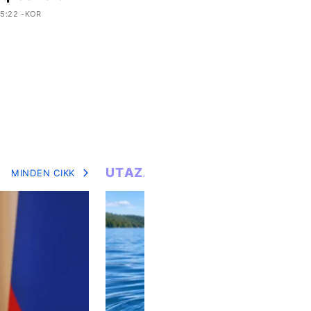
5:22 -KOR
UTAZÁS
MINDEN CIKK
MIN