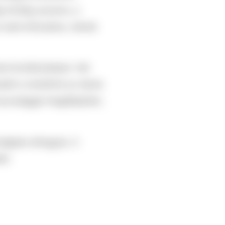
g mindig zavaros, a
 eset erőszakos, iskolai
lai lövöldözésben: hét
madót a rendőrök az iskola
nyossággal megállapítani,
nságban elhagyta. A
et.