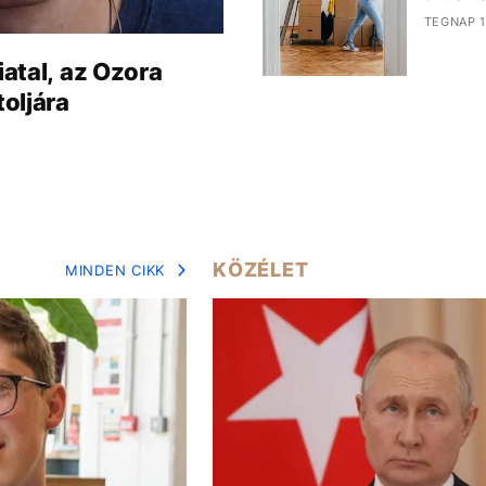
TEGNAP 1
iatal, az Ozora
toljára
KÖZÉLET
MINDEN CIKK