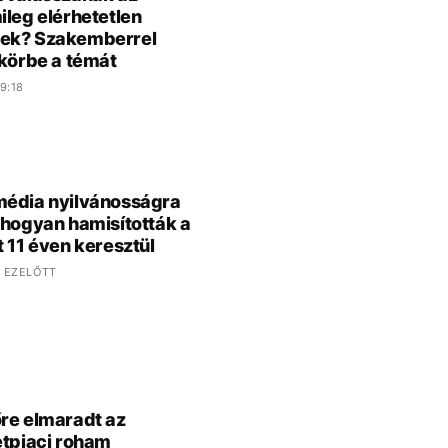
ileg elérhetetlen
ek? Szakemberrel
 körbe a témát
9:18
édia nyilvánosságra
 hogyan hamisították a
t 11 éven keresztül
 EZELŐTT
re elmaradt az
etpiaci roham