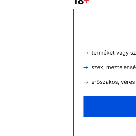
EGYÉB FORMÁTUMOK
REFRESHER
Kiemelt tartalmak
Videó
Kvíz
Médiaajánlat
Impresszum
terméket vagy szo
szex, meztelensé
erőszakos, véres