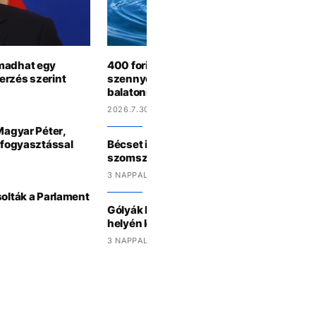
ámadhat egy
400 forintot kértek a vécéért, most fekáli
erzés szerint
szennyezés miatt fürdési tilalmat rendelt
balatoni szabadstrandon
2026.7.30 15:56
 Magyar Péter,
iafogyasztással
Bécset is sújtja a hőhullám, így küzdenek
szomszédban
3 NAPPAL EZELŐTT
solták a Parlament
Gólyák lepték el az egykori kiskunhalasi
helyén kialakult tavat
3 NAPPAL EZELŐTT