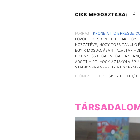
CIKK MEGOSZTÁSA:
FORRÁS
KRONE.AT
,
DIEPRESSE.C
LÖVÖLDÖZÉSBEN: HÉT DIÁK, EGY 
HOZZÁTÉVE, HOGY TÖBB TANULÓ É
EGYIK MOSDÓJÁBAN TALÁLTÁK HOL
BIZONYOSSÁGGAL MEGÁLLAPÍTANI,
ADOTT HÍRT, HOGY AZ ISKOLA ÉP
STADIONBAN VEHETIK ÁT GYERMEK
ELŐNÉZETI KÉP:
SPITZT-FOTO/ G
TÁRSADALO