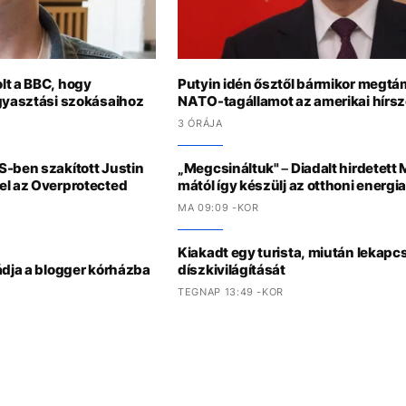
lt a BBC, hogy
Putyin idén ősztől bármikor megt
ogyasztási szokásaihoz
NATO-tagállamot az amerikai hírsz
3 ÓRÁJA
S-ben szakított Justin
„Megcsináltuk" – Diadalt hirdetett
el az Overprotected
mától így készülj az otthoni energ
MA 09:09 -KOR
Kiakadt egy turista, miután lekapc
ádja a blogger kórházba
díszkivilágítását
TEGNAP 13:49 -KOR