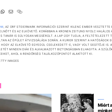
OM
, AZ ORF STEIERMARK INFORMÁCIÓI SZERINT KILENC EMBER VESZTETTE É
FELNŐTT ÉS AZ ELKÖVETŐ. KORÁBBAN A KRONEN ZEITUNG NYOLC HALÁLOS
S TANÁR IS SÚLYOSAN MEGSÉRÜLT. A LAP ÚGY TUDJA, A FELTÉTELEZETT 
TAN AZ ÉPÜLET ÁTVIZSGÁLÁSA SORÁN. A KURIER SZERINT A HATÓSÁGOK 
 HOGY AZ ELKÖVETŐ EGYEDÜL CSELEKEDETT-E, VAGY VOLT SEGÍTŐJE IS. 
ÜLETÉT MINDEN DIÁK ÉS ALKALMAZOTT BIZTONSÁGBAN ELHAGYTA. A SZÜLŐ
EIKET, AHOL A RENDŐRSÉG TALÁLKOZÓPONTOT ALAKÍTOTT KI.
ETTY IMAGES
M
Miért 
minket