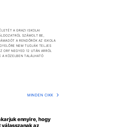
LETÉT A GRAZI ISKOLAI
 ÁLDOZATRÓL SZÁMOLT BE,
TÁMADÓT A RENDŐRÖK AZ ISKOLA
EGYELŐRE NEM TUDJÁK TELJES
AZ ORF NEGYED 12 UTÁN ARRÓL
K A KÖZELBEN TALÁLHATÓ
MINDEN CIKK
akarjuk ennyire, hogy
 válasszanak az