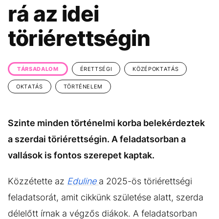
KÖZÉLET
UTAZÁS
rá az idei
ÉLETMÓD
DESIGN
töriérettségin
BESZÉLGETÉSEK
ARCOK
VIDEÓ
TÖRTÉNETEK
TÁRSADALOM
ÉRETTSÉGI
KÖZÉPOKTATÁS
GASZTRO
OKTATÁS
TÖRTÉNELEM
Szinte minden történelmi korba belekérdeztek
a szerdai töriérettségin. A feladatsorban a
vallások is fontos szerepet kaptak.
Közzétette az
Eduline
a 2025-ös töriérettségi
feladatsorát, amit cikkünk születése alatt, szerda
délelőtt írnak a végzős diákok. A feladatsorban