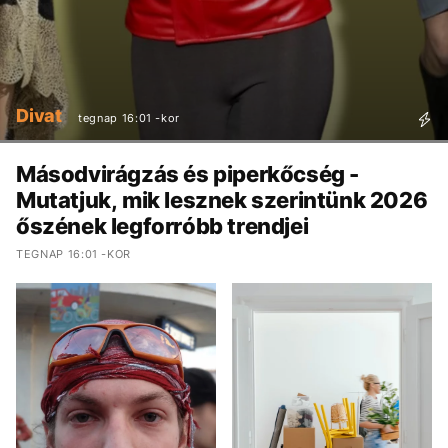
Divat
tegnap 16:01 -kor
Másodvirágzás és piperkőcség -
Mutatjuk, mik lesznek szerintünk 2026
őszének legforróbb trendjei
TEGNAP 16:01 -KOR