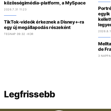
közösségimédia-platform, a MySpace
Portré
2026.7.31 11:23
egyik 
kelle
TikTok-videók érkeznek a Disney+-ra
legye
egy új megállapodás részeként
2026.8.1
TEGNAP 09:32 -KOR
Mellta
de Fr
3 NAPPA
Legfrissebb