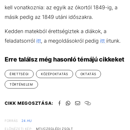
kell vonatkoznia: az egyik az ókortól 1849-ig, a
másik pedig az 1849 utáni időszakra.
Kedden matekból érettségiztek a diákok, a
feladatsorról
itt
, a megoldásokról pedig
itt
írtunk.
Erre találsz még hasonló témájú cikkeket
ÉRETTSÉGI
KÖZÉPOKTATÁS
OKTATÁS
TÖRTÉNELEM
CIKK MEGOSZTÁSA:
FORRÁS
24.HU
ELŐNÉZETI KÉP:
MTI/CZEGLÉDI ZSOLT