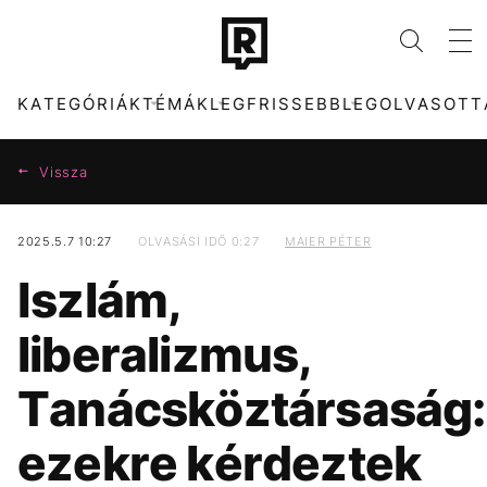
KATEGÓRIÁK
TÉMÁK
LEGFRISSEBB
LEGOLVASOTT
Vissza
2025.5.7 10:27
OLVASÁSI IDŐ 0:27
MAIER PÉTER
KATEGÓRIÁK
TÉMÁK
Iszlám,
ZENE
FIDESZ
DIVAT
MTVA
liberalizmus,
KULTÚRA
ARIANA GRANDE
ENTR
CHRISTOPHER
NOLAN
Tanácsköztársaság:
FILM + SOROZAT
TECH-TUDOMÁNY
TIKTOK
SZIGET FESZTIVÁL
ezekre kérdeztek
SPORT
TÁRSADALOM
MADONNA
MAJKA