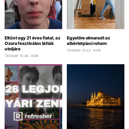
Eltűnt egy 21 éves fiatal, az
Egyelőre elmaradt az
Ozora fesztiválon látták
albérletpiaci roham
utoljára
TEGNAP 15:22 -KOR
TEGNAP 15:45 -KOR