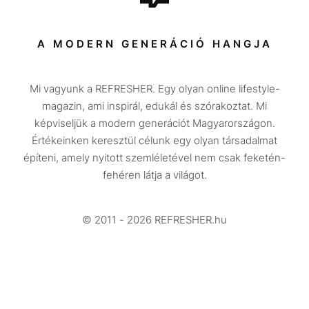
Sport
Társadalom
A MODERN GENERÁCIÓ HANGJA
Közélet
Mi vagyunk a REFRESHER. Egy olyan online lifestyle-
Utazás
magazin, ami inspirál, edukál és szórakoztat. Mi
Életmód
képviseljük a modern generációt Magyarországon.
Értékeinken keresztül célunk egy olyan társadalmat
Design
építeni, amely nyitott szemléletével nem csak feketén-
Beszélgetések
fehéren látja a világot.
Arcok
© 2011 - 2026 REFRESHER.hu
Videó
Történetek
Gasztro