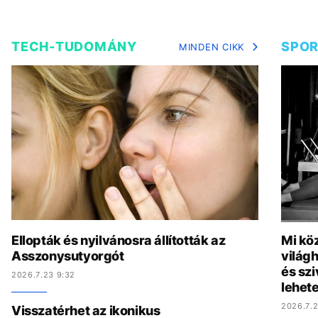
TECH-TUDOMÁNY
SPO
MINDEN CIKK
Ellopták és nyilvánosra állították az
Mi köz
Asszonysutyorgót
világh
és szi
2026.7.23 9:32
lehete
2026.7.2
Visszatérhet az ikonikus