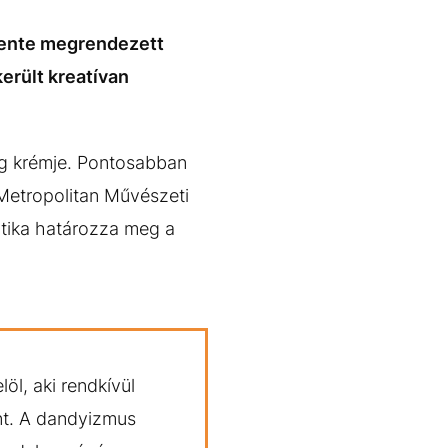
vente megrendezett
került kreatívan
ág krémje. Pontosabban
Metropolitan Művészeti
atika határozza meg a
öl, aki rendkívül
int. A dandyizmus