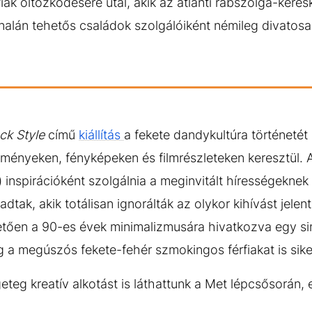
iak öltözködésére utal, akik az atlanti rabszolga-kere
jnalán tehetős családok szolgálóiként némileg divatos
ack Style
című
kiállítás
a fekete dandykultúra történetét
tményeken, fényképeken és filmrészleteken keresztül. A
) inspirációként szolgálnia a meginvitált hírességeknek é
dtak, akik totálisan ignorálták az olykor kihívást jelen
ehetően a 90-es évek minimalizmusára hivatkozva egy s
 a megúszós fekete-fehér szmokingos férfiakat is siker
teg kreatív alkotást is láthattunk a Met lépcsősorán, 