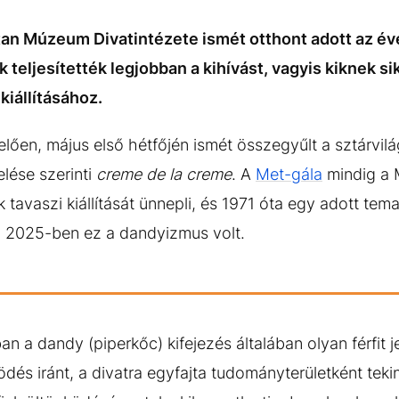
tan Múzeum Divatintézete ismét otthont adott az é
 teljesítették legjobban a kihívást, vagyis kiknek si
iállításához.
ően, május első hétfőjén ismét összegyűlt a sztárvil
lése szerinti
creme de la creme
. A
Met-gála
mindig a 
tavaszi kiállítását ünnepli, és 1971 óta egy adott tem
. 2025-ben ez a dandyizmus volt.
n a dandy (piperkőc) kifejezés általában olyan férfit jel
ödés iránt, a divatra egyfajta tudományterületként tek