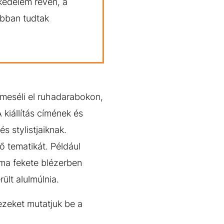
skedelem révén, a
abban tudtak
 meséli el ruhadarabokon,
 kiállítás címének és
s stylistjaiknak.
tő tematikát. Például
ima fekete blézerben
ült alulmúlnia.
ezeket mutatjuk be a