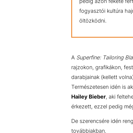
pedig azon fekete férf
fogyasztói kultúra ha
öltözködni.
A
Superfine: Tailoring Bl
rajzokon, grafikákon, fes
darabjainak (kellett volna
Természetesen idén is aka
Hailey Bieber
, aki felt
érkezett, ezzel pedig még
De szerencsére idén renge
továbbiakban.