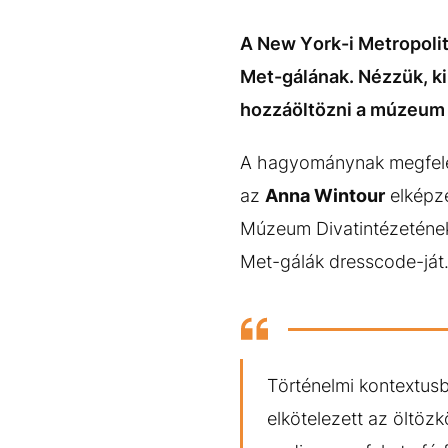
EGYÉB FORMÁTUMOK
REFRESHER
Kiemelt tartalmak
Videó
Kvíz
Médiaajánlat
Impresszum
A New York-i Metropoli
Met-gálának. Nézzük, kik
hozzáöltözni a múzeum k
A hagyománynak megfelel
az
Anna Wintour
elképze
Múzeum Divatintézetének 
Met-gálák dresscode-ját
Történelmi kontextusba
elkötelezett az öltözk