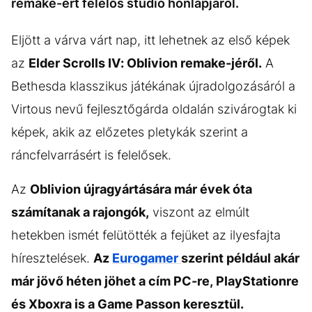
remake-ért felelős stúdió honlapjáról.
Eljött a várva várt nap, itt lehetnek az első képek
az
Elder Scrolls IV: Oblivion remake-jéről.
A
Bethesda klasszikus játékának újradolgozásáról a
Virtous nevű fejlesztőgárda oldalán szivárogtak ki
képek, akik az előzetes pletykák szerint a
ráncfelvarrásért is felelősek.
Az
Oblivion újragyártására már évek óta
számítanak a rajongók,
viszont az elmúlt
hetekben ismét felütötték a fejüket az ilyesfajta
híresztelések.
Az
Eurogamer
szerint például akár
már jövő héten jöhet a cím PC-re, PlayStationre
és Xboxra is a Game Passon keresztül.