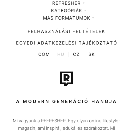
REFRESHER
KATEGÓRIÁK
Médiaajánlat
MÁS FORMÁTUMOK
Zene
Impresszum
Kiemelt tartalmak
Divat
FELHASZNÁLÁSI FELTÉTELEK
Videó
Kultúra
EGYEDI ADATKEZELÉSI TÁJÉKOZTATÓ
Kvíz
ENTR
COM
|
HU
|
CZ
|
SK
Film + sorozat
Tech-Tudomány
Sport
Társadalom
A MODERN GENERÁCIÓ HANGJA
Közélet
Mi vagyunk a REFRESHER. Egy olyan online lifestyle-
Utazás
magazin, ami inspirál, edukál és szórakoztat. Mi