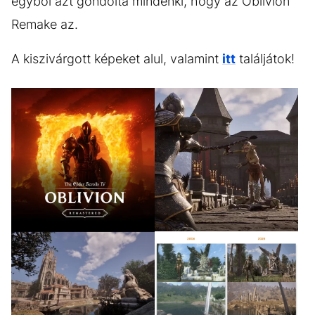
egyből azt gondolta mindenki, hogy az Oblivion
Remake az.
A kiszivárgott képeket alul, valamint
itt
találjátok!