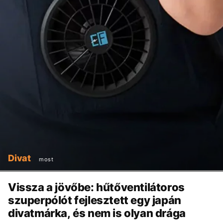
Divat
most
Vissza a jövőbe: hűtőventilátoros
szuperpólót fejlesztett egy japán
divatmárka, és nem is olyan drága