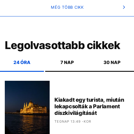
MÉG TÖBB CIKK
Legolvasottabb cikkek
24 ÓRA
7 NAP
30 NAP
Kiakadt egy turista, miután
lekapcsolták a Parlament
díszkivilágítását
TEGNAP 13:49 -KOR