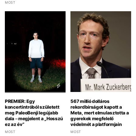
MOST
PREMIER: Egy
567 millió dolláros
koncertintróból született
rekordbírságot kapott a
meg PaleoBenji legújabb
Meta, mert elmulasztotta a
dala – megjelent a „Hosszú
gyerekek megfelelő
ez az év”
védelmét a platformjain
MOST
MOST