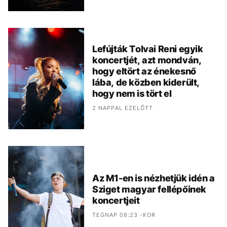
Lefújták Tolvai Reni egyik
koncertjét, azt mondván,
hogy eltört az énekesnő
lába, de közben kiderült,
hogy nem is tört el
2 NAPPAL EZELŐTT
Az M1-en is nézhetjük idén a
Sziget magyar fellépőinek
koncertjeit
TEGNAP 08:23 -KOR