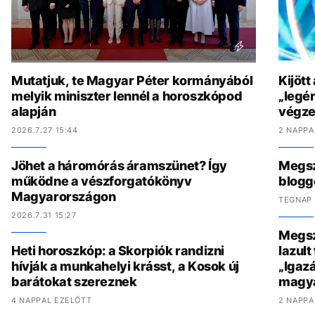
Mutatjuk, te Magyar Péter kormányából
Kijött
melyik miniszter lennél a horoszkópod
„legér
alapján
végzet
2026.7.27 15:44
2 NAPPA
Jöhet a háromórás áramszünet? Így
Megszó
működne a vészforgatókönyv
blogg
Magyarországon
TEGNAP 
2026.7.31 15:27
Megszó
Heti horoszkóp: a Skorpiók randizni
lazult
hívják a munkahelyi krásst, a Kosok új
„Igaz
barátokat szereznek
magy
4 NAPPAL EZELŐTT
2 NAPPA