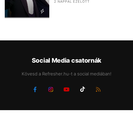
2 NAPPAL EZELŐTT
Social Media csatornák
Kövesd a Refresher.hu-t a social mediában!