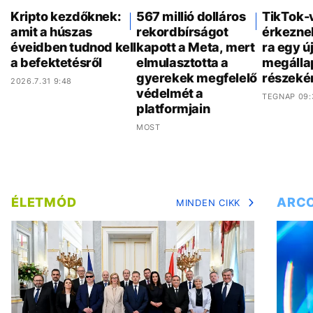
Kripto kezdőknek:
567 millió dolláros
TikTok-
amit a húszas
rekordbírságot
érkezne
éveidben tudnod kell
kapott a Meta, mert
ra egy ú
a befektetésről
elmulasztotta a
megálla
gyerekek megfelelő
részeké
2026.7.31 9:48
védelmét a
TEGNAP 09:
platformjain
MOST
ÉLETMÓD
ARC
MINDEN CIKK