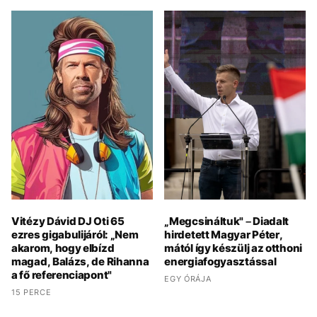
Vitézy Dávid DJ Oti 65
„Megcsináltuk" – Diadalt
ezres gigabulijáról: „Nem
hirdetett Magyar Péter,
akarom, hogy elbízd
mától így készülj az otthoni
magad, Balázs, de Rihanna
energiafogyasztással
a fő referenciapont"
EGY ÓRÁJA
15 PERCE