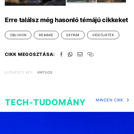
GALÉRIA MEGTEKINTÉSE
(4)
Erre találsz még hasonló témájú cikkeket
OBLIVION
REMAKE
SKYRIM
VIDEÓJÁTÉK
CIKK MEGOSZTÁSA:
ELŐNÉZETI KÉP:
VIRTUOS
TECH-TUDOMÁNY
MINDEN CIKK