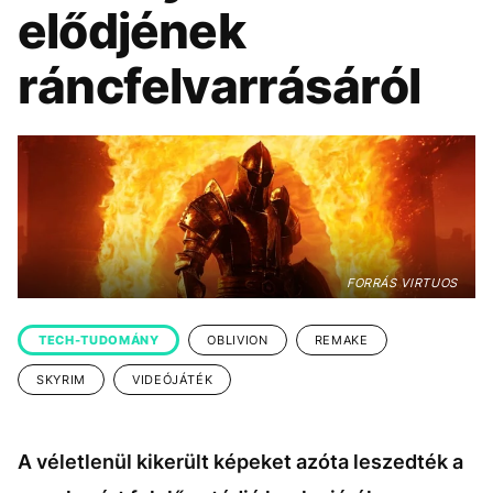
KÖZÉLET
UTAZÁS
elődjének
ÉLETMÓD
DESIGN
ráncfelvarrásáról
BESZÉLGETÉSEK
ARCOK
VIDEÓ
TÖRTÉNETEK
GASZTRO
FORRÁS VIRTUOS
TECH-TUDOMÁNY
OBLIVION
REMAKE
SKYRIM
VIDEÓJÁTÉK
A véletlenül kikerült képeket azóta leszedték a