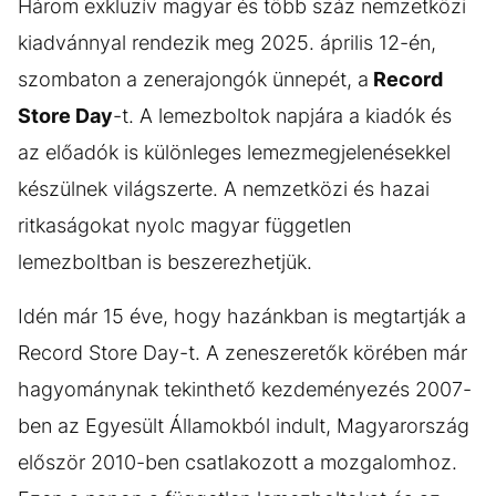
Három exkluzív magyar és több száz nemzetközi
kiadvánnyal rendezik meg 2025. április 12-én,
szombaton a zenerajongók ünnepét, a
Record
Store Day
-t. A lemezboltok napjára a kiadók és
az előadók is különleges lemezmegjelenésekkel
készülnek világszerte. A nemzetközi és hazai
ritkaságokat nyolc magyar független
lemezboltban is beszerezhetjük.
Idén már 15 éve, hogy hazánkban is megtartják a
Record Store Day-t. A zeneszeretők körében már
hagyománynak tekinthető kezdeményezés 2007-
ben az Egyesült Államokból indult, Magyarország
először 2010-ben csatlakozott a mozgalomhoz.