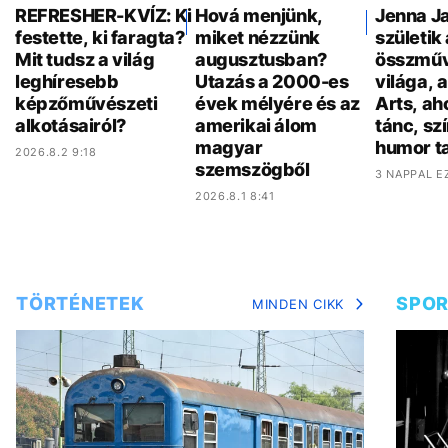
REFRESHER-KVÍZ: Ki
Hová menjünk,
Jenna Ja
festette, ki faragta?
miket nézzünk
születik 
Mit tudsz a világ
augusztusban?
összműv
leghíresebb
Utazás a 2000-es
világa, 
képzőművészeti
évek mélyére és az
Arts, ah
alkotásairól?
amerikai álom
tánc, sz
magyar
humor ta
2026.8.2 9:18
szemszögből
3 NAPPAL E
2026.8.1 8:41
TÖRTÉNETEK
SPO
MINDEN CIKK