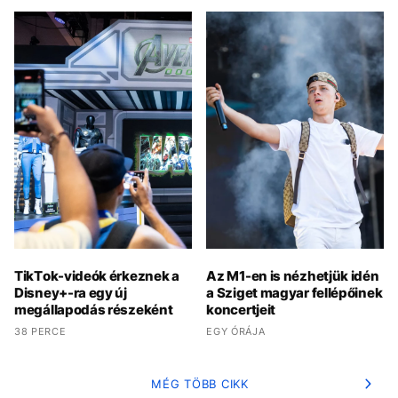
TikTok-videók érkeznek a
Az M1-en is nézhetjük idén
Disney+-ra egy új
a Sziget magyar fellépőinek
megállapodás részeként
koncertjeit
38 PERCE
EGY ÓRÁJA
MÉG TÖBB CIKK