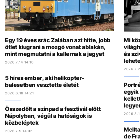
Egy 19 éves srác Zalában azt hitte, jobb
Mi köz
ötlet kiugrani a mozgó vonat ablakán,
világh
mint megmutatni a kallernak a jegyet
és szi
lehete
2026.7.14 14:10
2026.7.2
5 híres ember, aki helikopter-
balesetben vesztette életét
Portré
egyik 
2026.6.18 14:21
kelle
legye
Összedőlt a színpad a fesztivál előtt
2026.8.1
Nápolyban, végül a hatóságok is
közbeléptek
Mellta
2026.7.5 14:02
de Fr