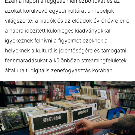
Ezen a napon a független lemezboltokat és az
azokat körülvevő egyedi kultúrát ünnepeljük
világszerte: a kiadók és az előadók évről évre erre
a napra időzített különleges kiadványokkal
igyekeznek felhívni a figyelmet ezeknek a
helyeknek a kulturális jelentőségére és támogatni
fennmaradásukat a különböző streamingfelületek
által uralt, digitális zenefogyasztás korában.