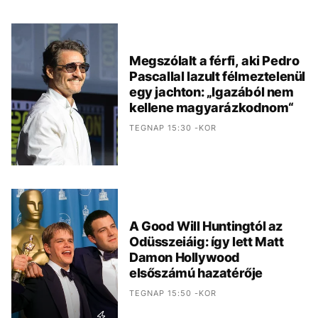
Megszólalt a férfi, aki Pedro
Pascallal lazult félmeztelenül
egy jachton: „Igazából nem
kellene magyarázkodnom“
TEGNAP 15:30 -KOR
A Good Will Huntingtól az
Odüsszeiáig: így lett Matt
Damon Hollywood
elsőszámú hazatérője
TEGNAP 15:50 -KOR