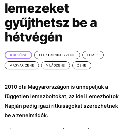
KÖZÉLET
UTAZÁS
lemezeket
ÉLETMÓD
DESIGN
gyűjthetsz be a
BESZÉLGETÉSEK
ARCOK
hétvégén
VIDEÓ
TÖRTÉNETEK
GASZTRO
KULTÚRA
ELEKTRONIKUS ZENE
LEMEZ
MAGYAR ZENE
VILÁGZENE
ZENE
2010 óta Magyarországon is ünnepeljük a
független lemezboltokat, az idei Lemezboltok
Napján pedig igazi ritkaságokat szerezhetnek
be a zeneimádók.