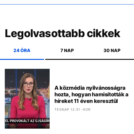
Legolvasottabb cikkek
24 ÓRA
7 NAP
30 NAP
A közmédia nyilvánosságra
hozta, hogyan hamisították a
híreket 11 éven keresztül
TEGNAP 12:31 -KOR