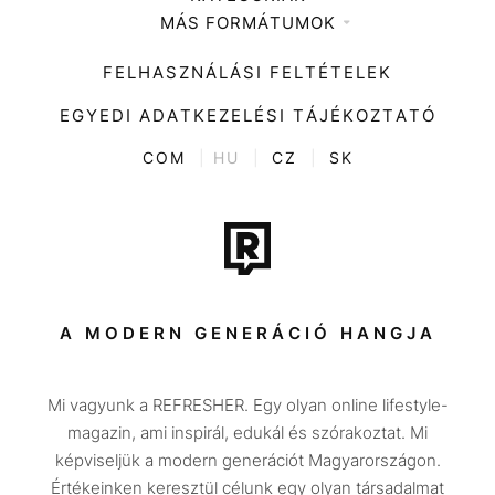
MÁS FORMÁTUMOK
Zene
Impresszum
Kiemelt tartalmak
Divat
FELHASZNÁLÁSI FELTÉTELEK
Videó
Kultúra
EGYEDI ADATKEZELÉSI TÁJÉKOZTATÓ
Kvíz
ENTR
COM
|
HU
|
CZ
|
SK
Film + sorozat
Tech-Tudomány
Sport
Társadalom
A MODERN GENERÁCIÓ HANGJA
Közélet
Mi vagyunk a REFRESHER. Egy olyan online lifestyle-
Utazás
magazin, ami inspirál, edukál és szórakoztat. Mi
Életmód
képviseljük a modern generációt Magyarországon.
Értékeinken keresztül célunk egy olyan társadalmat