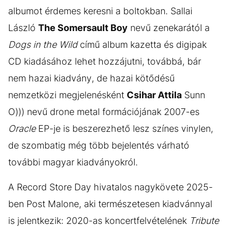
albumot érdemes keresni a boltokban. Sallai
László
The Somersault Boy
nevű zenekarától a
Dogs in the Wild
című album kazetta és digipak
CD kiadásához lehet hozzájutni, továbbá, bár
nem hazai kiadvány, de hazai kötődésű
nemzetközi megjelenésként
Csihar Attila
Sunn
O))) nevű drone metal formációjának 2007-es
Oracle
EP-je is beszerezhető lesz színes vinylen,
de szombatig még több bejelentés várható
további magyar kiadványokról.
A Record Store Day hivatalos nagykövete 2025-
ben Post Malone, aki természetesen kiadvánnyal
is jelentkezik: 2020-as koncertfelvételének
Tribute