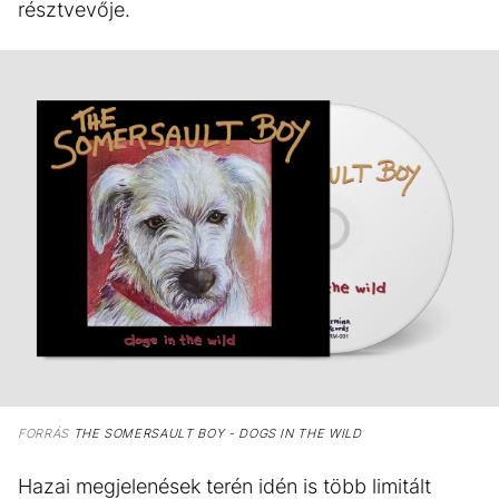
résztvevője.
FORRÁS
THE SOMERSAULT BOY - DOGS IN THE WILD
Hazai megjelenések terén idén is több limitált