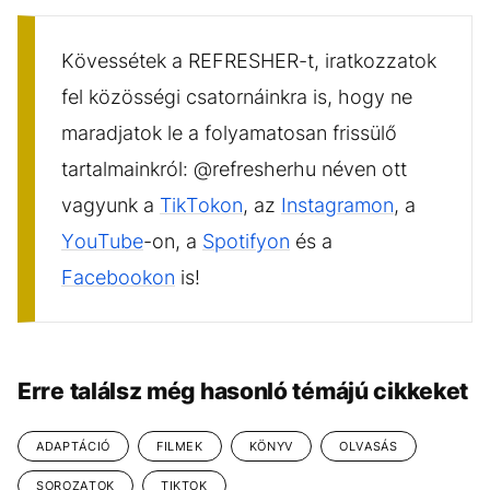
Kövessétek a REFRESHER-t, iratkozzatok
fel közösségi csatornáinkra is, hogy ne
maradjatok le a folyamatosan frissülő
tartalmainkról: @refresherhu néven ott
vagyunk a
TikTokon
, az
Instagramon
, a
YouTube
-on, a
Spotifyon
és a
Facebookon
is!
Erre találsz még hasonló témájú cikkeket
ADAPTÁCIÓ
FILMEK
KÖNYV
OLVASÁS
SOROZATOK
TIKTOK