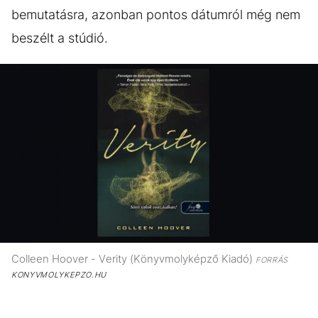
bemutatásra, azonban pontos dátumról még nem
beszélt a stúdió.
Colleen Hoover - Verity (Könyvmolyképző Kiadó)
FORRÁS
KONYVMOLYKEPZO.HU