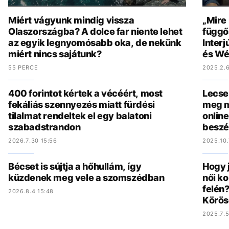
Miért vágyunk mindig vissza
„Mire
Olaszországba? A dolce far niente lehet
függő
az egyik legnyomósabb oka, de nekünk
Interj
miért nincs sajátunk?
és Wé
55 PERCE
2025.2.6
400 forintot kértek a vécéért, most
Lecse
fekáliás szennyezés miatt fürdési
meg m
tilalmat rendeltek el egy balatoni
online
szabadstrandon
beszé
2026.7.30 15:56
2025.10.
Bécset is sújtja a hőhullám, így
Hogy 
küzdenek meg vele a szomszédban
női ko
felén?
2026.8.4 15:48
Körös
2025.7.5