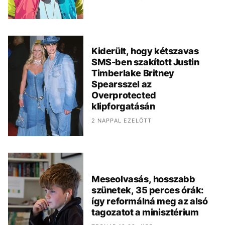
Kiderült, hogy kétszavas
SMS-ben szakított Justin
Timberlake Britney
Spearsszel az
Overprotected
klipforgatásán
2 NAPPAL EZELŐTT
Meseolvasás, hosszabb
szünetek, 35 perces órák:
így reformálná meg az alsó
tagozatot a minisztérium