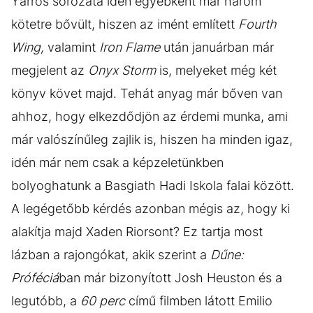
Yarros sorozata idén egyébként már három
kötetre bővült, hiszen az imént említett
Fourth
Wing,
valamint
Iron Flame
után januárban már
megjelent az
Onyx Storm
is, melyeket még két
könyv követ majd. Tehát anyag már bőven van
ahhoz, hogy elkezdődjön az érdemi munka, ami
már valószínűleg zajlik is, hiszen ha minden igaz,
idén már nem csak a képzeletünkben
bolyoghatunk a Basgiath Hadi Iskola falai között.
A legégetőbb kérdés azonban mégis az, hogy ki
alakítja majd Xaden Riorsont? Ez tartja most
lázban a rajongókat, akik szerint a
Dűne:
Próféciá
ban már bizonyított Josh Heuston és a
legutóbb, a
60 perc
című filmben látott Emilio