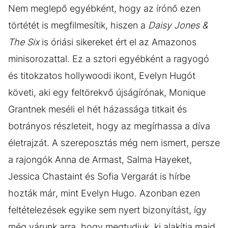
Nem meglepő egyébként, hogy az írónő ezen
törtétét is megfilmesítik, hiszen a
Daisy Jones &
The Six
is óriási sikereket ért el az Amazonos
minisorozattal. Ez a sztori egyébként a ragyogó
és titokzatos hollywoodi ikont, Evelyn Hugót
követi, aki egy feltörekvő újságírónak, Monique
Grantnek meséli el hét házassága titkait és
botrányos részleteit, hogy az megírhassa a díva
életrajzát. A szereposztás még nem ismert, persze
a rajongók Anna de Armast, Salma Hayeket,
Jessica Chastaint és Sofia Vergarát is hírbe
hozták már, mint Evelyn Hugo. Azonban ezen
feltételezések egyike sem nyert bizonyítást, így
még várunk arra, hogy megtudjuk, ki alakítja majd