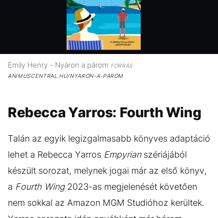
Emily Henry - Nyáron a párom
FORRÁS
ANIMUSCENTRAL.HU/NYARON-A-PAROM
Rebecca Yarros: Fourth Wing
Talán az egyik legizgalmasabb könyves adaptáció
lehet a Rebecca Yarros
Empyrian
szériájából
készült sorozat, melynek jogai már az első könyv,
a
Fourth Wing
2023-as megjelenését követően
nem sokkal az Amazon MGM Studióhoz kerültek.