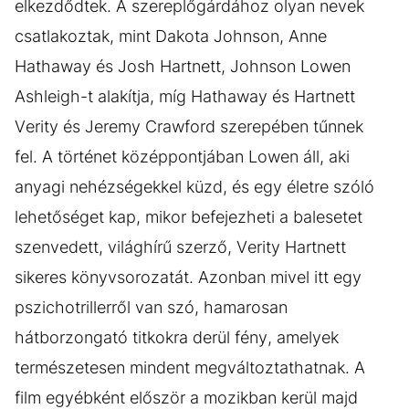
elkezdődtek. A szereplőgárdához olyan nevek
csatlakoztak, mint Dakota Johnson, Anne
Hathaway és Josh Hartnett, Johnson Lowen
Ashleigh-t alakítja, míg Hathaway és Hartnett
Verity és Jeremy Crawford szerepében tűnnek
fel. A történet középpontjában Lowen áll, aki
anyagi nehézségekkel küzd, és egy életre szóló
lehetőséget kap, mikor befejezheti a balesetet
szenvedett, világhírű szerző, Verity Hartnett
sikeres könyvsorozatát. Azonban mivel itt egy
pszichotrillerről van szó, hamarosan
hátborzongató titkokra derül fény, amelyek
természetesen mindent megváltoztathatnak. A
film egyébként először a mozikban kerül majd