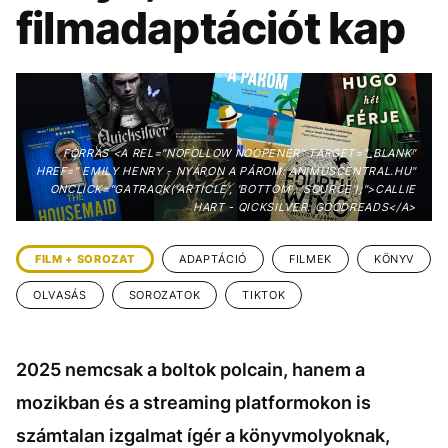
KÖZÉLET
UTAZÁS
filmadaptációt kap
ÉLETMÓD
DESIGN
BESZÉLGETÉSEK
ARCOK
VIDEÓ
TÖRTÉNETEK
FORRÁS <A REL="NOFOLLOW NOOPENER" TARGET="_BLANK"
GASZTRO
HREF=" EMILY HENRY - NYÁRON A PÁROM: ANIMUSCENTRAL.HU"
ONCLICK="GATRACK('ARTICLE', 'BOTTOM', 'SOURCE');">CALLIE
HART - QICKSILVER: GOODREADS</A>
FILM + SOROZAT
ADAPTÁCIÓ
FILMEK
KÖNYV
OLVASÁS
SOROZATOK
TIKTOK
2025 nemcsak a boltok polcain, hanem a
mozikban és a streaming platformokon is
számtalan izgalmat ígér a könyvmolyoknak,