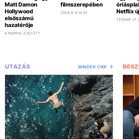
Matt Damon
filmszerepében
óriáspla
Hollywood
Netflix ú
2026.8.4 10:41
elsőszámú
TEGNAP 21:
hazatérője
4 NAPPAL EZELŐTT
UTAZÁS
BESZ
MINDEN CIKK