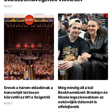
MOST
Ennek a három előadónak a
Még mindig áll a bál
koncertjét biztosan
Beckhaméknél: Brooklyn és
közvetíti az M1 a Szigetről
Nicola legszívesebben az
esküvőjük dátumát is
MOST
elfelejtenék