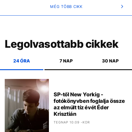
MÉG TÖBB CIKK
Legolvasottabb cikkek
24 ÓRA
7 NAP
30 NAP
SP-től New Yorkig -
fotókönyvben foglalja össze
az elmúlt tíz évét Éder
Krisztián
TEGNAP 10:09 -KOR