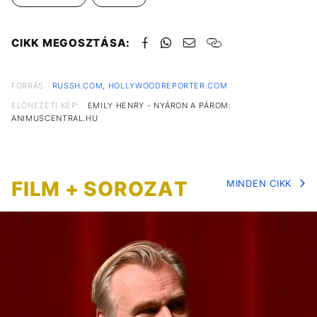
CIKK MEGOSZTÁSA:
FORRÁS
RUSSH.COM
,
HOLLYWOODREPORTER.COM
ELŐNÉZETI KÉP:
EMILY HENRY - NYÁRON A PÁROM:
ANIMUSCENTRAL.HU
FILM + SOROZAT
MINDEN CIKK