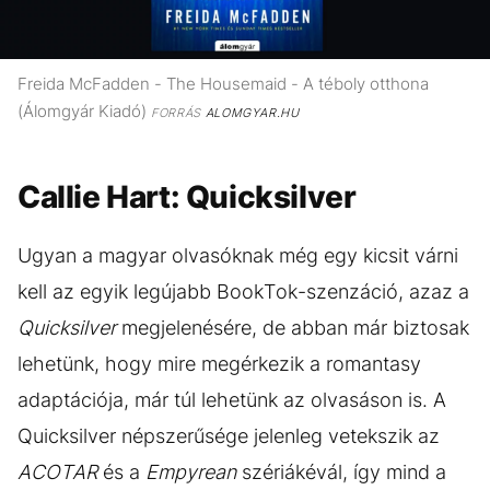
Freida McFadden - The Housemaid - A téboly otthona
(Álomgyár Kiadó)
FORRÁS
ALOMGYAR.HU
Callie Hart: Quicksilver
Ugyan a magyar olvasóknak még egy kicsit várni
kell az egyik legújabb BookTok-szenzáció, azaz a
Quicksilver
megjelenésére, de abban már biztosak
lehetünk, hogy mire megérkezik a romantasy
adaptációja, már túl lehetünk az olvasáson is. A
Quicksilver népszerűsége jelenleg vetekszik az
ACOTAR
és a
Empyrean
szériákévál, így mind a