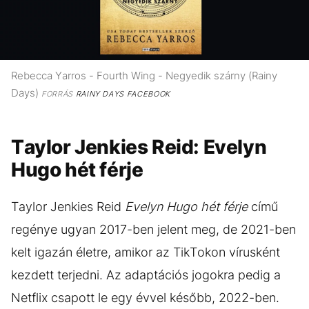
Rebecca Yarros - Fourth Wing - Negyedik szárny (Rainy
Days)
FORRÁS
RAINY DAYS FACEBOOK
Taylor Jenkies Reid: Evelyn
Hugo hét férje
Taylor Jenkies Reid
Evelyn Hugo hét férje
című
regénye ugyan 2017-ben jelent meg, de 2021-ben
kelt igazán életre, amikor az TikTokon vírusként
kezdett terjedni. Az adaptációs jogokra pedig a
Netflix csapott le egy évvel később, 2022-ben.