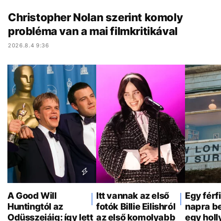
Christopher Nolan szerint komoly
probléma van a mai filmkritikával
2026.8.4 9:36
A Good Will
Itt vannak az első
Egy férf
Huntingtól az
fotók Billie Eilishról
napra be
Odüsszeiáig: így lett
az első komolyabb
egy hol