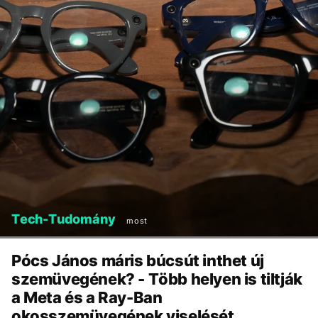
Tech-Tudomány
most
Pócs János máris búcsút inthet új
szemüvegének? - Több helyen is tiltják
a Meta és a Ray-Ban
okosszemüvegének viselését