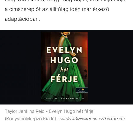
a címszereplőt az állítólag idén már érkező
adaptációban.
Taylor Jenkins Reid - Evelyn Hugo hét férje
(Könyvmolyképző Kiadó)
FORRÁS
KÖNYVMOLYKÉPZŐ KIADÓ KFT.