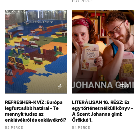
EGY PERCE
REFRESHER-KVÍZ: Európa
LITERÁLISAN 16. RÉSZ: Ez
legfurcsább határai - Te
egy történet nélküli könyv –
mennyit tudsz az
A Szent Johanna gimi:
enklávékról és exklávékról?
Örökké 1.
52 PERCE
54 PERCE