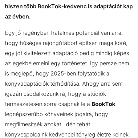
hiszen több BookTok-kedvenc is adaptációt kap
az évben.
Egy jó regényben hatalmas potenciál van arra,
hogy hűséges rajongótábort építsen maga köré,
egy jól kivitelezett adaptáció pedig mindig képes
az egekbe emelni egy történetet. Így persze nem
is meglepő, hogy 2025-ben folytatódik a
könyvadaptációk térhódítása. Ahogy arra sem
igazán csodálkozunk rá, hogy a stúdiók
természetesen sorra csapnak le a
BookTok
legnépszerűbb könyveinek jogaira, hogy
megfilmesítsék azokat. Idén tehát
könyvespolcaink kedvencei tényleg életre kelnek.