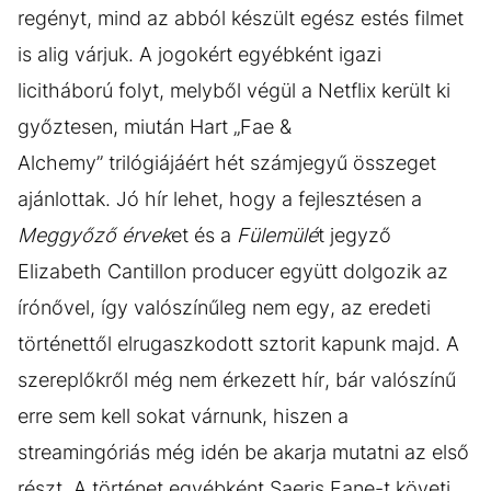
regényt, mind az abból készült egész estés filmet
is alig várjuk. A jogokért egyébként igazi
licitháború folyt, melyből végül a Netflix került ki
győztesen, miután Hart „Fae &
Alchemy” trilógiájáért hét számjegyű összeget
ajánlottak. Jó hír lehet, hogy a fejlesztésen a
Meggyőző érvek
et és a
Fülemülé
t jegyző
Elizabeth Cantillon producer együtt dolgozik az
írónővel, így valószínűleg nem egy, az eredeti
történettől elrugaszkodott sztorit kapunk majd. A
szereplőkről még nem érkezett hír, bár valószínű
erre sem kell sokat várnunk, hiszen a
streamingóriás még idén be akarja mutatni az első
részt. A történet egyébként Saeris Fane-t követi,