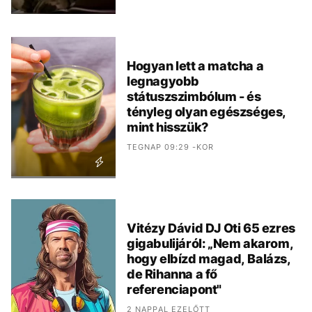
Hogyan lett a matcha a
legnagyobb
státuszszimbólum - és
tényleg olyan egészséges,
mint hisszük?
TEGNAP 09:29 -KOR
Vitézy Dávid DJ Oti 65 ezres
gigabulijáról: „Nem akarom,
hogy elbízd magad, Balázs,
de Rihanna a fő
referenciapont"
2 NAPPAL EZELŐTT