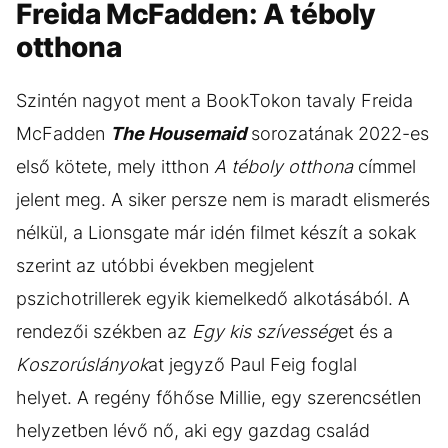
Freida McFadden: A téboly
otthona
Szintén nagyot ment a BookTokon tavaly Freida
McFadden
The Housemaid
sorozatának 2022-es
első kötete, mely itthon
A téboly otthona
címmel
jelent meg. A siker persze nem is maradt elismerés
nélkül, a Lionsgate már idén filmet készít a sokak
szerint az utóbbi években megjelent
pszichotrillerek egyik kiemelkedő alkotásából. A
rendezői székben az
Egy kis szívesség
et és a
Koszorúslányok
at jegyző Paul Feig foglal
helyet. A regény főhőse Millie, egy szerencsétlen
helyzetben lévő nő, aki egy gazdag család