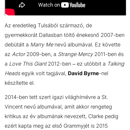
Az eredetileg Tulsából származó, de
gyermekkorát Dallasban töltő énekesnő 2007-ben
debütált a
Marry Me
nevű albumával. Ez követte
az
Actor
2009-ben, a
Strange
Mercy
2011-ben és
a
Love This Giant
2012-ben – ez utóbbit a
Talking
Heads
egyik volt tagjával,
David
Byrne
-nel
készítette el.
2014-ben tett szert igazi világhírnévre a St.
Vincent nevű albumával, amit akkor rengeteg
kritikus az év albumának nevezett, Clarke pedig
ezért kapta meg az első Grammyjét is 2015