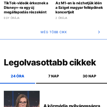
TikTok-videók érkeznek a
Az M1-en is nézhetjük idén
Disney+-ra egy új
a Sziget magyar fellépőinek
megállapodás részeként
koncertjeit
EGY ÓRÁJA
2 ÓRÁJA
MÉG TÖBB CIKK
Legolvasottabb cikkek
24 ÓRA
7 NAP
30 NAP
A közmédia nyilvánosságra