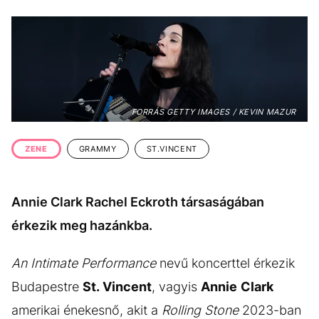
KÖZÉLET
UTAZÁS
ÉLETMÓD
DESIGN
BESZÉLGETÉSEK
ARCOK
VIDEÓ
TÖRTÉNETEK
FORRÁS GETTY IMAGES / KEVIN MAZUR
GASZTRO
ZENE
GRAMMY
ST.VINCENT
Annie Clark Rachel Eckroth társaságában
érkezik meg hazánkba.
An Intimate Performance
nevű koncerttel érkezik
Budapestre
St. Vincent
, vagyis
Annie
Clark
amerikai énekesnő, akit a
Rolling Stone
2023-ban