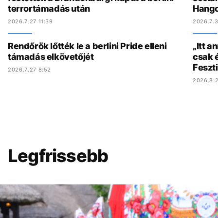
terrortámadás után
Hang
2026.7.27 11:39
2026.7.3
Rendőrök lőtték le a berlini Pride elleni
„Itt a
támadás elkövetőjét
csak é
Feszt
2026.7.27 8:52
2026.8.2
Legfrissebb