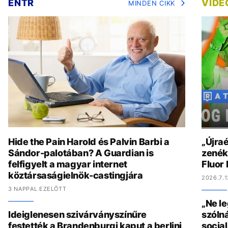
ENTR
VIDE
MINDEN CIKK
Hide the Pain Harold és Palvin Barbi a
„Újraé
Sándor-palotában? A Guardian is
zenék 
felfigyelt a magyar internet
Fluor
köztársaságielnök-castingjára
2026.7.1
3 NAPPAL EZELŐTT
„Ne l
Ideiglenesen szivárványszínűre
szólná
festették a Brandenburgi kaput a berlini
socia