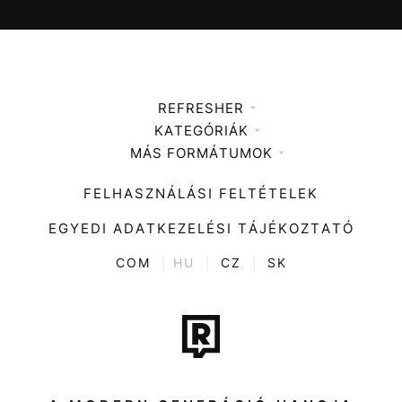
REFRESHER
KATEGÓRIÁK
Médiaajánlat
MÁS FORMÁTUMOK
Zene
Impresszum
Kiemelt tartalmak
Divat
FELHASZNÁLÁSI FELTÉTELEK
Videó
Kultúra
EGYEDI ADATKEZELÉSI TÁJÉKOZTATÓ
Kvíz
ENTR
COM
|
HU
|
CZ
|
SK
Film + sorozat
Tech-Tudomány
Sport
Társadalom