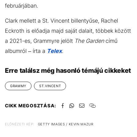
februárjában.
Clark mellett a St. Vincent billentyűse, Rachel
Eckroth is előadja majd saját dalait, többek között
a 2021-es, Grammyre jelölt
The Garden
című
albumról – írta a
Telex
.
Erre találsz még hasonló témájú cikkeket
GRAMMY
ST.VINCENT
CIKK MEGOSZTÁSA:
ELŐNÉZETI KÉP:
GETTY IMAGES / KEVIN MAZUR