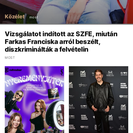
Közélet
most
Vizsgálatot indított az SZFE, miután
Farkas Franciska arról beszélt,
diszkriminálták a felvételin
MOST