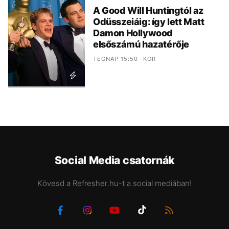
A Good Will Huntingtól az
Odüsszeiáig: így lett Matt
Damon Hollywood
elsőszámú hazatérője
TEGNAP 15:50 -KOR
Social Media csatornák
Kövesd a Refresher.hu-t a social mediában!