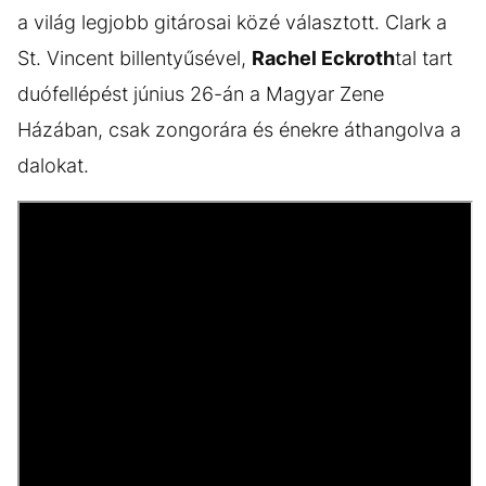
a világ legjobb gitárosai közé választott. Clark a
St. Vincent billentyűsével,
Rachel Eckroth
tal tart
duófellépést június 26-án a Magyar Zene
Házában, csak zongorára és énekre áthangolva a
dalokat.