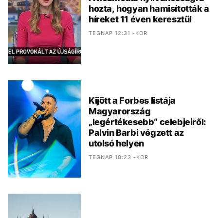
hozta, hogyan hamisították a
híreket 11 éven keresztül
TEGNAP 12:31 -KOR
Kijött a Forbes listája
Magyarország
„legértékesebb“ celebjeiről:
Palvin Barbi végzett az
utolsó helyen
TEGNAP 10:23 -KOR