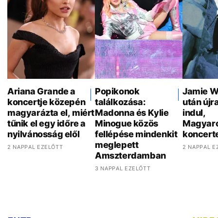
Ariana Grande a
Popikonok
Jamie W
koncertje közepén
találkozása:
után újr
magyarázta el, miért
Madonna és Kylie
indul,
tűnik el egy időre a
Minogue közös
Magyaro
nyilvánosság elől
fellépése mindenkit
koncert
meglepett
2 NAPPAL EZELŐTT
2 NAPPAL E
Amszterdamban
3 NAPPAL EZELŐTT