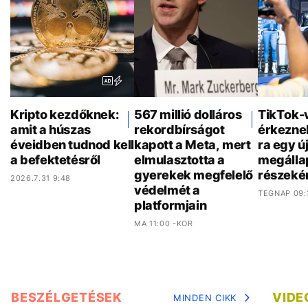
Kripto kezdőknek:
567 millió dolláros
TikTok-
amit a húszas
rekordbírságot
érkezne
éveidben tudnod kell
kapott a Meta, mert
ra egy ú
a befektetésről
elmulasztotta a
megálla
gyerekek megfelelő
részeké
2026.7.31 9:48
védelmét a
TEGNAP 09:
platformjain
MA 11:00 -KOR
BESZÉLGETÉSEK
VIDE
MINDEN CIKK