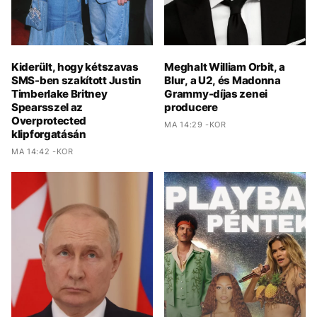
Kiderült, hogy kétszavas
Meghalt William Orbit, a
SMS-ben szakított Justin
Blur, a U2, és Madonna
Timberlake Britney
Grammy-díjas zenei
Spearsszel az
producere
Overprotected
MA 14:29 -KOR
klipforgatásán
MA 14:42 -KOR