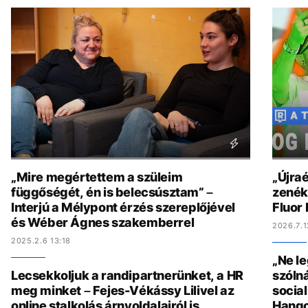
„Mire megértettem a szüleim
„Újraé
függőségét, én is belecsúsztam” –
zenék 
Interjú a Mélypont érzés szereplőjével
Fluor
és Wéber Ágnes szakemberrel
2026.7.1
2025.2.6 13:18
„Ne l
Lecsekkoljuk a randipartnerünket, a HR
szólná
meg minket – Fejes-Vékássy Lilivel az
socia
online stalkolás árnyoldalairól is
Hang