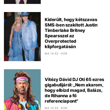
Kiderült, hogy kétszavas
SMS-ben szakított Justin
Timberlake Britney
Spearsszel az
Overprotected
klipforgatásán
MA 14:42 -KOR
Vitézy Dávid DJ Oti 65 ezres
gigabulijáról: „Nem akarom,
hogy elbízd magad, Balázs,
de Rihanna a fő
referenciapont"
MA 10:05 -KOR