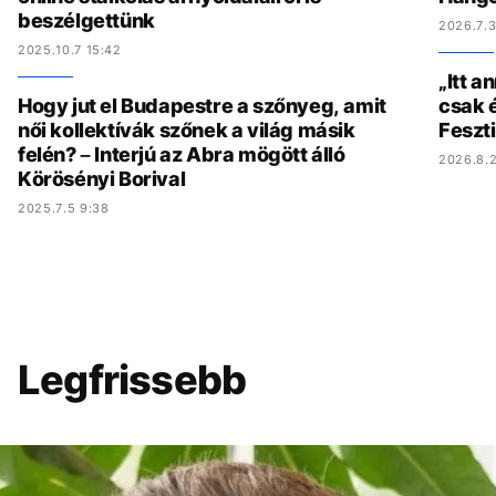
beszélgettünk
2026.7.3
2025.10.7 15:42
„Itt a
Hogy jut el Budapestre a szőnyeg, amit
csak é
női kollektívák szőnek a világ másik
Feszt
felén? – Interjú az Abra mögött álló
2026.8.2
Körösényi Borival
2025.7.5 9:38
Legfrissebb