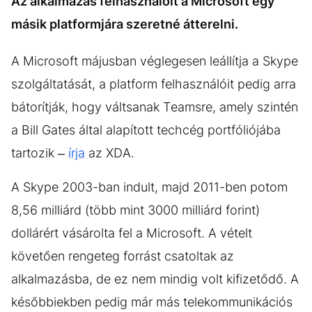
Az alkalmazás felhasználóit a Microsoft egy
KÖZÉLET
UTAZÁS
másik platformjára szeretné átterelni.
ÉLETMÓD
DESIGN
A Microsoft májusban véglegesen leállítja a Skype
BESZÉLGETÉSEK
ARCOK
szolgáltatását, a platform felhasználóit pedig arra
VIDEÓ
TÖRTÉNETEK
bátorítják, hogy váltsanak Teamsre, amely szintén
GASZTRO
a Bill Gates által alapított techcég portfóliójába
tartozik –
írja
az XDA.
A Skype 2003-ban indult, majd 2011-ben potom
8,56 milliárd (több mint 3000 milliárd forint)
dollárért vásárolta fel a Microsoft. A vételt
követően rengeteg forrást csatoltak az
alkalmazásba, de ez nem mindig volt kifizetődő. A
későbbiekben pedig már más telekommunikációs