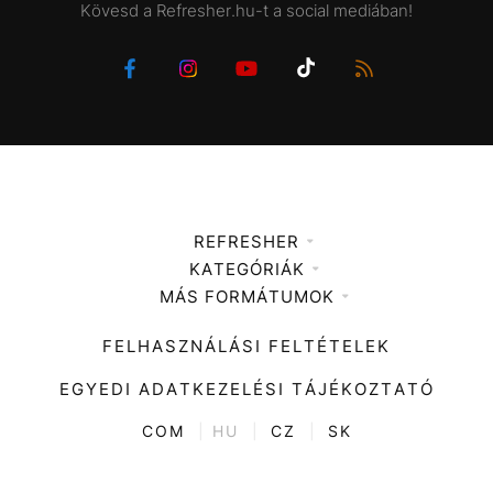
Kövesd a Refresher.hu-t a social mediában!
REFRESHER
KATEGÓRIÁK
Médiaajánlat
MÁS FORMÁTUMOK
Zene
Impresszum
Kiemelt tartalmak
Divat
FELHASZNÁLÁSI FELTÉTELEK
Videó
Kultúra
EGYEDI ADATKEZELÉSI TÁJÉKOZTATÓ
Kvíz
ENTR
COM
|
HU
|
CZ
|
SK
Film + sorozat