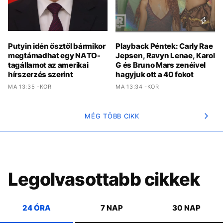
Putyin idén ősztől bármikor
Playback Péntek: Carly Rae
megtámadhat egy NATO-
Jepsen, Ravyn Lenae, Karol
tagállamot az amerikai
G és Bruno Mars zenéivel
hírszerzés szerint
hagyjuk ott a 40 fokot
MA 13:35 -KOR
MA 13:34 -KOR
MÉG TÖBB CIKK
Legolvasottabb cikkek
24 ÓRA
7 NAP
30 NAP