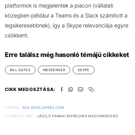
platformok is megjelentek a piacon (vállalati
közegben például a Teams és a Slack számított a
legsikeresebbnek), így a Skype relevanciája egyre
csökkent.
Erre találsz még hasonló témájú cikkeket
BILL GATES
MESSENGER
SKYPE
CIKK MEGOSZTÁSA:
FORRÁS
XDA-DEVELOPERS.COM
ELŐNÉZETI KÉP:
LÁSZLÓ PANNA/ REFRESHER MAGYARORSZÁG