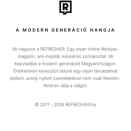
Tech-Tudomány
Sport
Társadalom
A MODERN GENERÁCIÓ HANGJA
Közélet
Mi vagyunk a REFRESHER. Egy olyan online lifestyle-
Utazás
magazin, ami inspirál, edukál és szórakoztat. Mi
Életmód
képviseljük a modern generációt Magyarországon.
Értékeinken keresztül célunk egy olyan társadalmat
Design
építeni, amely nyitott szemléletével nem csak feketén-
Beszélgetések
fehéren látja a világot.
Arcok
© 2011 - 2026 REFRESHER.hu
Videó
Történetek
Gasztro