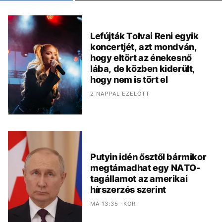
Lefújták Tolvai Reni egyik
koncertjét, azt mondván,
hogy eltört az énekesnő
lába, de közben kiderült,
hogy nem is tört el
2 NAPPAL EZELŐTT
Putyin idén ősztől bármikor
megtámadhat egy NATO-
tagállamot az amerikai
hírszerzés szerint
MA 13:35 -KOR