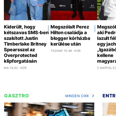
Kiderült, hogy
Megszólalt Perez
Megszóla
kétszavas SMS-ben
Hilton családja a
aki Pedr
szakított Justin
blogger kórházba
lazult f
Timberlake Britney
kerülése után
egy jach
Spearsszel az
„Igazáb
TEGNAP 10:46 -KOR
Overprotected
kellene
klipforgatásán
magyar
MA 14:42 -KOR
2 NAPPAL E
GASZTRO
ENTR
MINDEN CIKK