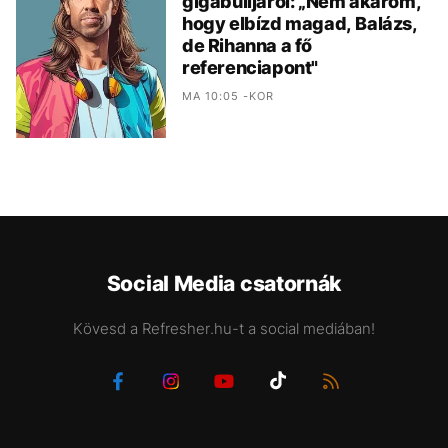
gigabulijáról: „Nem akarom,
hogy elbízd magad, Balázs,
de Rihanna a fő
referenciapont"
MA 10:05 -KOR
Social Media csatornák
Kövesd a Refresher.hu-t a social mediában!