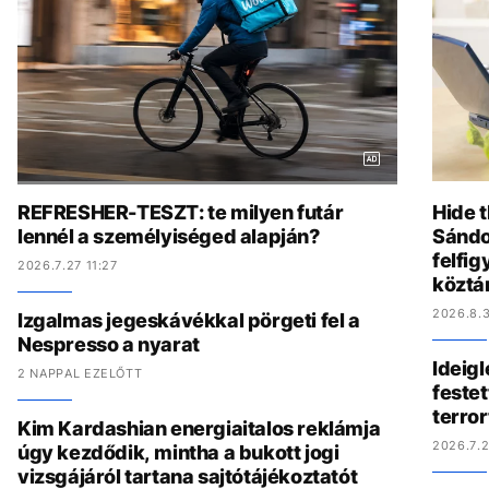
REFRESHER-TESZT: te milyen futár
Hide t
lennél a személyiséged alapján?
Sándo
felfig
2026.7.27 11:27
köztá
2026.8.3
Izgalmas jegeskávékkal pörgeti fel a
Nespresso a nyarat
Ideig
2 NAPPAL EZELŐTT
festet
terro
Kim Kardashian energiaitalos reklámja
2026.7.2
úgy kezdődik, mintha a bukott jogi
vizsgájáról tartana sajtótájékoztatót