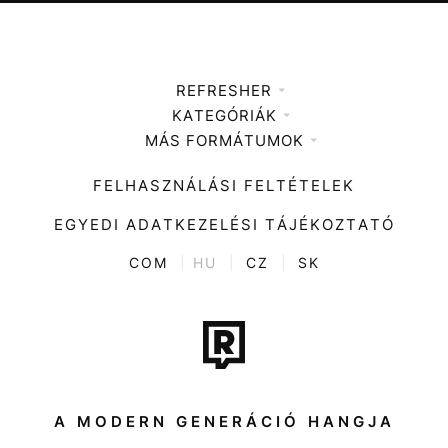
REFRESHER
KATEGÓRIÁK
Médiaajánlat
MÁS FORMÁTUMOK
Zene
Impresszum
Kiemelt tartalmak
Divat
FELHASZNÁLÁSI FELTÉTELEK
Videó
Kultúra
EGYEDI ADATKEZELÉSI TÁJÉKOZTATÓ
Kvíz
ENTR
COM
|
HU
|
CZ
|
SK
Film + sorozat
Tech-Tudomány
Sport
Társadalom
A MODERN GENERÁCIÓ HANGJA