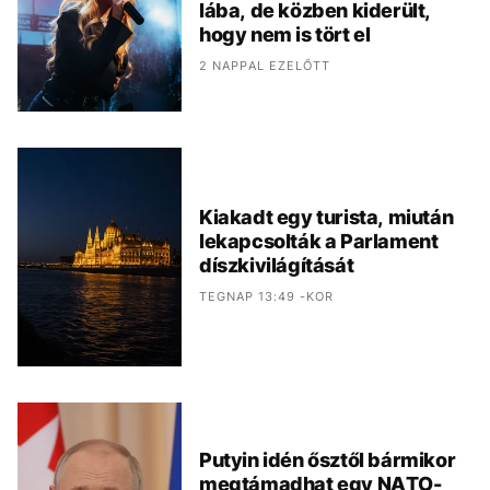
lába, de közben kiderült,
hogy nem is tört el
2 NAPPAL EZELŐTT
Kiakadt egy turista, miután
lekapcsolták a Parlament
díszkivilágítását
TEGNAP 13:49 -KOR
Putyin idén ősztől bármikor
megtámadhat egy NATO-