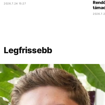
Rendőr
2026.7.24 15:27
támad
2026.7.2
Legfrissebb