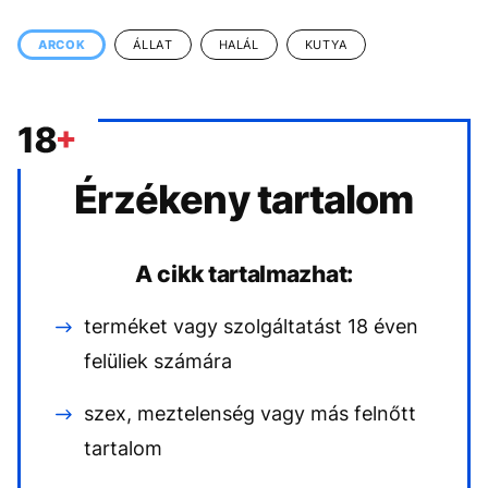
KÖZÉLET
UTAZÁS
ARCOK
ÁLLAT
HALÁL
KUTYA
ÉLETMÓD
DESIGN
BESZÉLGETÉSEK
ARCOK
VIDEÓ
TÖRTÉNETEK
GASZTRO
Érzékeny tartalom
A cikk tartalmazhat:
terméket vagy szolgáltatást 18 éven
felüliek számára
szex, meztelenség vagy más felnőtt
tartalom