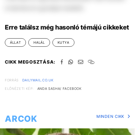
el lakmározni gazdájuk testéből.
Erre találsz még hasonló témájú cikkeket
ÁLLAT
HALÁL
KUTYA
CIKK MEGOSZTÁSA:
FORRÁS
DAILYMAIL.CO.UK
ELŐNÉZETI KÉP:
ANDA SASHA/ FACEBOOK
ARCOK
MINDEN CIKK