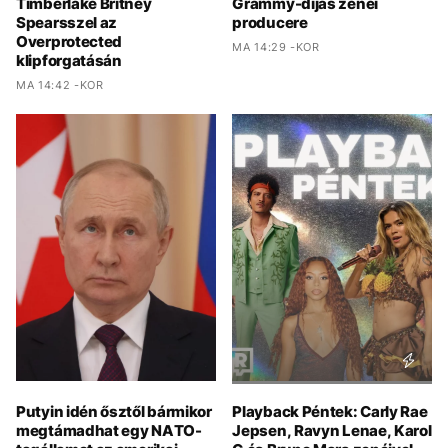
Timberlake Britney
Grammy-díjas zenei
Spearsszel az
producere
Overprotected
MA 14:29 -KOR
klipforgatásán
MA 14:42 -KOR
Putyin idén ősztől bármikor
Playback Péntek: Carly Rae
megtámadhat egy NATO-
Jepsen, Ravyn Lenae, Karol