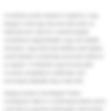
A rendőrök azután mentek ki a lakáshoz, hogy
Neagoe-t közel egy hete nem látta senki, és
telefonját sem vette fel. A mentőszolgálat
munkatársai megerősítették, hogy nem találtak
erőszakra, vagy külső testi sértésre utaló jeleket,
ennek ellenére a rendőrség nyomozást indított el
az ügyben. A holttestet a gorji törvényszéki
orvostani szolgálathoz szállították, ahol
boncolással állapítják meg a halál okát.
Neagoe kutyáit a Gorj Megyei Tanács
munkatársai vitték el. A rendőrség közlései szerint
a két állat az egyhetes kiéheztetés miatt kezdett