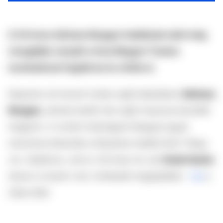
A 34 éves Adriana Neagoe halálának okát még
vizsgálják, kutyáit a Gorj Megyei Tanács
munkatársai fogták be és vitték el.
Napokon át hevert holtan saját lakásában
Adriana
Neagoe
, akinek testét már saját mopszai kezdték
megenni. A román hatóságok Neagoe egyik
rokonával érkeztek a Bukarest mellett lévő Târgu
Jiu-i lakáshoz, ahol a 34 éves nő, aki
Anda Sasha
néven is ismert volt, holttestét megtalálták –
írja
a
Daily Mail.