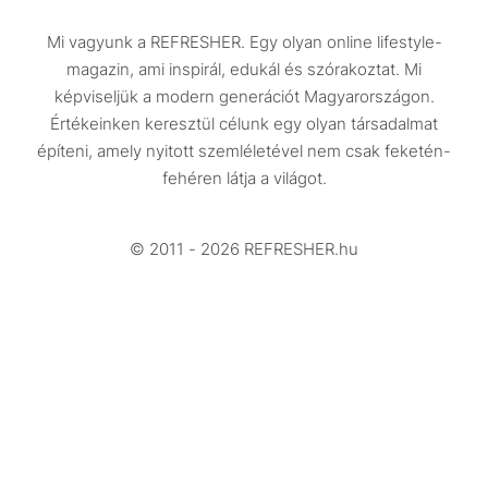
Közélet
Mi vagyunk a REFRESHER. Egy olyan online lifestyle-
Utazás
magazin, ami inspirál, edukál és szórakoztat. Mi
Életmód
képviseljük a modern generációt Magyarországon.
Értékeinken keresztül célunk egy olyan társadalmat
Design
építeni, amely nyitott szemléletével nem csak feketén-
Beszélgetések
fehéren látja a világot.
Arcok
© 2011 - 2026 REFRESHER.hu
Videó
Történetek
Gasztro