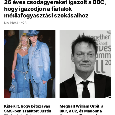
26 éves csodagyereket igazolt a BBC,
hogy igazodjon a fiatalok
médiafogyasztási szokásaihoz
MA 16:03 -KOR
Kiderült, hogy kétszavas
Meghalt William Orbit, a
SMS-ben szakított Justin
Blur, a U2, és Madonna