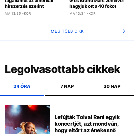
tagállamot az amerikai
G és Bruno Mars zenéivel
hírszerzés szerint
hagyjuk ott a 40 fokot
MA 13:35 -KOR
MA 13:34 -KOR
MÉG TÖBB CIKK
Legolvasottabb cikkek
24 ÓRA
7 NAP
30 NAP
Lefújták Tolvai Reni egyik
koncertjét, azt mondván,
hogy eltört az énekesnő