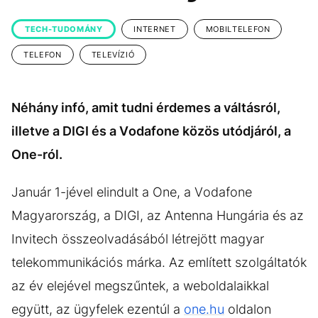
KÖZÉLET
UTAZÁS
TECH-TUDOMÁNY
INTERNET
MOBILTELEFON
ÉLETMÓD
DESIGN
TELEFON
TELEVÍZIÓ
BESZÉLGETÉSEK
ARCOK
VIDEÓ
TÖRTÉNETEK
Néhány infó, amit tudni érdemes a váltásról,
GASZTRO
illetve a DIGI és a Vodafone közös utódjáról, a
One-ról.
Január 1-jével elindult a One, a Vodafone
Magyarország, a DIGI, az Antenna Hungária és az
Invitech összeolvadásából létrejött magyar
telekommunikációs márka. Az említett szolgáltatók
az év elejével megszűntek, a weboldalaikkal
együtt, az ügyfelek ezentúl a
one.hu
oldalon