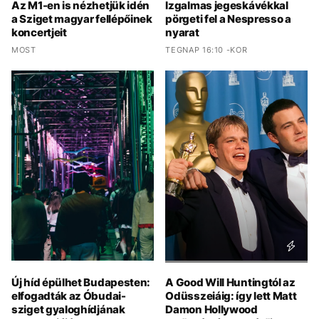
Az M1-en is nézhetjük idén
Izgalmas jegeskávékkal
a Sziget magyar fellépőinek
pörgeti fel a Nespresso a
koncertjeit
nyarat
MOST
TEGNAP 16:10 -KOR
Új híd épülhet Budapesten:
A Good Will Huntingtól az
elfogadták az Óbudai-
Odüsszeiáig: így lett Matt
sziget gyaloghídjának
Damon Hollywood