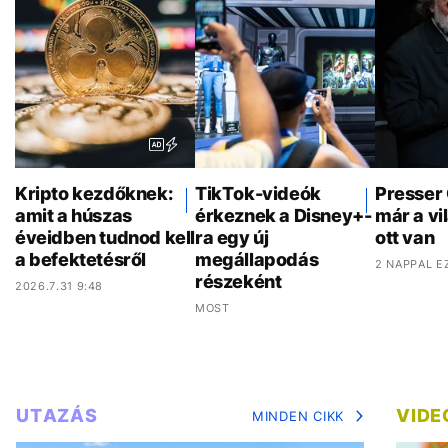
Kripto kezdőknek:
TikTok-videók
Presser
amit a húszas
érkeznek a Disney+-
már a vi
éveidben tudnod kell
ra egy új
ott van
a befektetésről
megállapodás
2 NAPPAL E
részeként
2026.7.31 9:48
MOST
UTAZÁS
VIDE
MINDEN CIKK