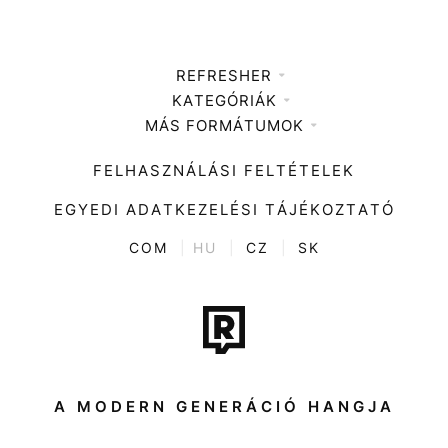
REFRESHER
KATEGÓRIÁK
Médiaajánlat
MÁS FORMÁTUMOK
Zene
Impresszum
Kiemelt tartalmak
Divat
FELHASZNÁLÁSI FELTÉTELEK
Videó
Kultúra
EGYEDI ADATKEZELÉSI TÁJÉKOZTATÓ
Kvíz
ENTR
COM
|
HU
|
CZ
|
SK
Film + sorozat
Tech-Tudomány
Sport
Társadalom
A MODERN GENERÁCIÓ HANGJA
Közélet