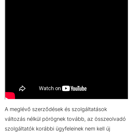
A meglévő szerződések és szolgáltatások
változás nélkül pörögnek tovább, az összeolvadó
szolgáltatók korábbi ügyfeleinek nem kell új