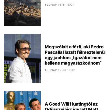
TEGNAP 13:51 -KOR
Megszólalt a férfi, aki Pedro
Pascallal lazult félmeztelenül
egy jachton: „Igazából nem
kellene magyarázkodnom“
TEGNAP 15:30 -KOR
A Good Will Huntingtól az
Odüsszeiáig: így lett Matt