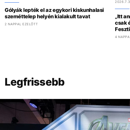
2026.7.3
Gólyák lepték el az egykori kiskunhalasi
szeméttelep helyén kialakult tavat
„Itt a
csak é
2 NAPPAL EZELŐTT
Feszt
4 NAPPA
Legfrissebb