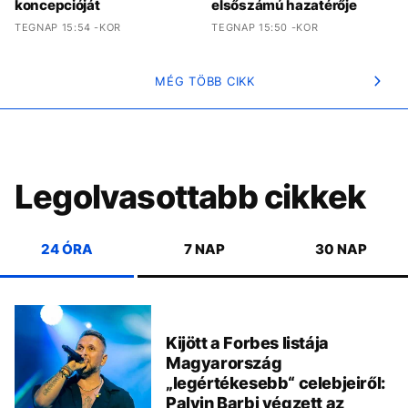
koncepcióját
elsőszámú hazatérője
TEGNAP 15:54 -KOR
TEGNAP 15:50 -KOR
MÉG TÖBB CIKK
Legolvasottabb cikkek
24 ÓRA
7 NAP
30 NAP
Kijött a Forbes listája
Magyarország
„legértékesebb“ celebjeiről:
Palvin Barbi végzett az