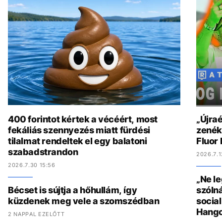
400 forintot kértek a vécéért, most
„Újraé
fekáliás szennyezés miatt fürdési
zenék 
tilalmat rendeltek el egy balatoni
Fluor
szabadstrandon
2026.7.1
2026.7.30 15:56
„Ne l
Bécset is sújtja a hőhullám, így
szólná
küzdenek meg vele a szomszédban
socia
Hang
2 NAPPAL EZELŐTT