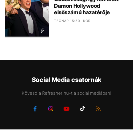
Damon Hollywood
elsőszámú hazatérője
TEGNAP 15:50 -KOR
Social Media csatornák
Kövesd a Refresher.hu-t a social mediában!