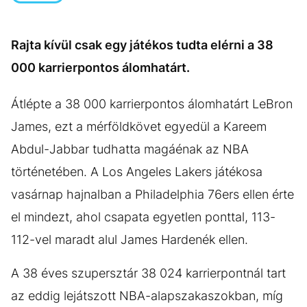
KÖZÉLET
UTAZÁS
ÉLETMÓD
DESIGN
Rajta kívül csak egy játékos tudta elérni a 38
BESZÉLGETÉSEK
ARCOK
000 karrierpontos álomhatárt.
VIDEÓ
TÖRTÉNETEK
Átlépte a 38 000 karrierpontos álomhatárt LeBron
GASZTRO
James, ezt a mérföldkövet egyedül a Kareem
Abdul-Jabbar tudhatta magáénak az NBA
történetében. A Los Angeles Lakers játékosa
vasárnap hajnalban a Philadelphia 76ers ellen érte
el mindezt, ahol csapata egyetlen ponttal, 113-
112-vel maradt alul James Hardenék ellen.
A 38 éves szupersztár 38 024 karrierpontnál tart
az eddig lejátszott NBA-alapszakaszokban, míg