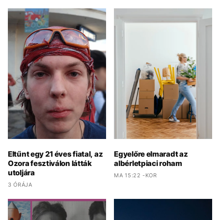
Eltűnt egy 21 éves fiatal, az
Egyelőre elmaradt az
Ozora fesztiválon látták
albérletpiaci roham
utoljára
MA 15:22 -KOR
3 ÓRÁJA