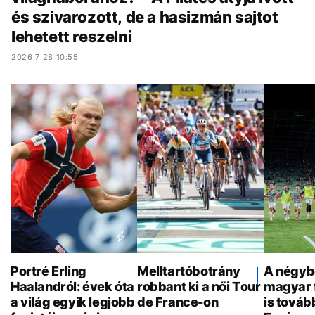
és szivarozott, de a hasizmán sajtot
lehetett reszelni
2026.7.28 10:55
Portré Erling
Melltartóbotrány
A négyb
Haalandról: évek óta
robbant ki a női Tour
magyar 
a világ egyik legjobb
de France-on
is továb