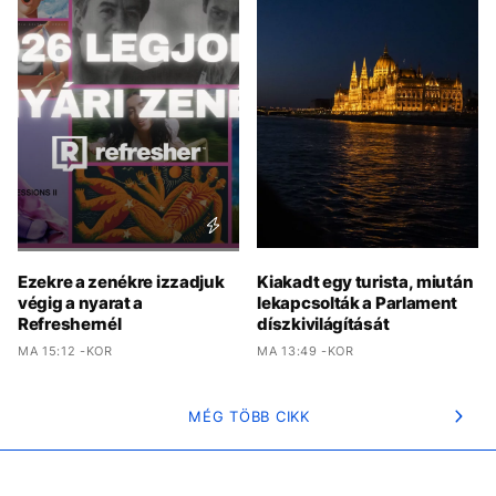
Ezekre a zenékre izzadjuk
Kiakadt egy turista, miután
végig a nyarat a
lekapcsolták a Parlament
Refreshernél
díszkivilágítását
MA 15:12 -KOR
MA 13:49 -KOR
MÉG TÖBB CIKK