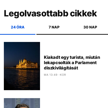
Legolvasottabb cikkek
24 ÓRA
7 NAP
30 NAP
Kiakadt egy turista, miután
lekapcsolták a Parlament
díszkivilágítását
MA 13:49 -KOR