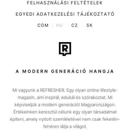
Divat
FELHASZNÁLÁSI FELTÉTELEK
Videó
Kultúra
EGYEDI ADATKEZELÉSI TÁJÉKOZTATÓ
Kvíz
ENTR
COM
|
HU
|
CZ
|
SK
Film + sorozat
Tech-Tudomány
Sport
Társadalom
A MODERN GENERÁCIÓ HANGJA
Közélet
Mi vagyunk a REFRESHER. Egy olyan online lifestyle-
Utazás
magazin, ami inspirál, edukál és szórakoztat. Mi
Életmód
képviseljük a modern generációt Magyarországon.
Értékeinken keresztül célunk egy olyan társadalmat
Design
építeni, amely nyitott szemléletével nem csak feketén-
Beszélgetések
fehéren látja a világot.