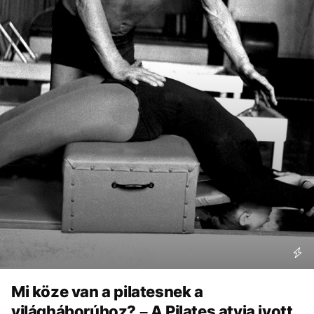
Mi köze van a pilatesnek a
világháborúhoz? – A Pilates atyja ivott