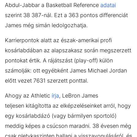
Abdul-Jabbar a Basketball Reference
adatai
szerint 38 387-nál. Ezt a 363 pontos differenciát
James még simán ledolgozhatja.
Karrierpontok alatt az észak-amerikai profi
kosárlabdában az alapszakasz során megszerzett
pontokat értik. A rájátszást (play-off) külön
számolják: ott egyébként James Michael Jordan
előtt vezet 7631 szerzett ponttal.
Ahogy az Athletic
írja
, LeBron James
teljesen kitágította az elképzeléseinket arról, hogy
egy kosárlabdázó (vagy bármilyen sportoló)
meddig képes a csúcson maradni. 38 évesen még
csak pletykaszinten hallani a visszavonulásáról, és