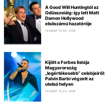
A Good Will Huntingtól az
Odüsszeiáig: így lett Matt
Damon Hollywood
elsőszámú hazatérője
TEGNAP 15:50 -KOR
Kijött a Forbes listája
Magyarország
„legértékesebb“ celebjeiről:
Palvin Barbi végzett az
utolsó helyen
TEGNAP 10:23 -KOR