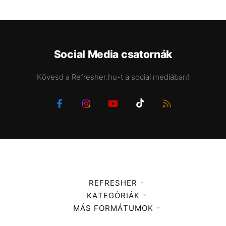
Social Media csatornák
Kövesd a Refresher.hu-t a social mediában!
REFRESHER
KATEGÓRIÁK
Médiaajánlat
MÁS FORMÁTUMOK
Zene
Impresszum
Kiemelt tartalmak