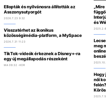
Ellopták és nyilvánosra állították az
„Mire
Asszonysutyorgót
függő
Interj
2026.7.23 9:32
és Wé
2025.2.6
Visszatérhet az ikonikus
közösségimédia-platform, a MySpace
Lecse
2026.7.31 11:23
meg m
online
TikTok-videók érkeznek a Disney+-ra
beszé
egy új megállapodás részeként
2025.10.
MA 09:32 -KOR
Hogy 
női ko
felén?
Körös
2025.7.5