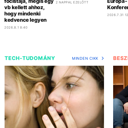
focistája, mégis egy
Európa- 
2 NAPPAL EZELŐTT
vb kellett ahhoz,
Konfere
hogy mindenki
2026.7.31 12
kedvence legyen
2026.8.1 8:40
TECH-TUDOMÁNY
BESZ
MINDEN CIKK