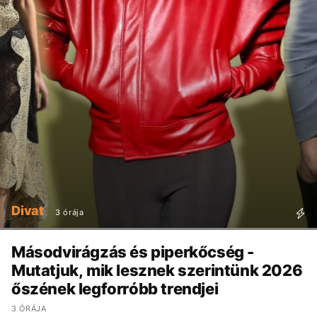
Divat
3 órája
Másodvirágzás és piperkőcség -
Mutatjuk, mik lesznek szerintünk 2026
őszének legforróbb trendjei
3 ÓRÁJA