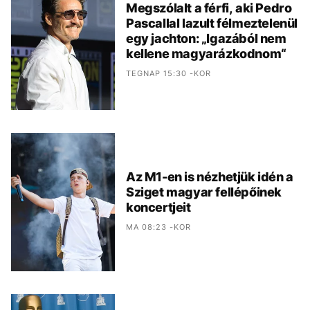
Megszólalt a férfi, aki Pedro
Pascallal lazult félmeztelenül
egy jachton: „Igazából nem
kellene magyarázkodnom“
TEGNAP 15:30 -KOR
Az M1-en is nézhetjük idén a
Sziget magyar fellépőinek
koncertjeit
MA 08:23 -KOR