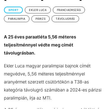
KÖZÉLET
UTAZÁS
SPORT
EKLER LUCA
FRANCIAORSZÁG
ÉLETMÓD
DESIGN
PARALIMPIA
PÁRIZS
TÁVOLUGRÁS
BESZÉLGETÉSEK
ARCOK
VIDEÓ
TÖRTÉNETEK
A 25 éves paraatléta 5,56 méteres
GASZTRO
teljesítménnyel védte meg címét
távolugrásban.
Ekler Luca magyar paralimpiai bajnok címét
megvédve, 5,56 méteres teljesítménnyel
aranyérmet szerzett csütörtökön a T38-as
kategória távolugró számában a 2024-es párizsi
paralimpián, írja az MTI.