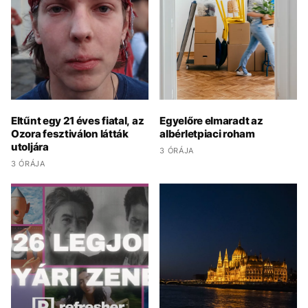
Eltűnt egy 21 éves fiatal, az
Egyelőre elmaradt az
Ozora fesztiválon látták
albérletpiaci roham
utoljára
3 ÓRÁJA
3 ÓRÁJA