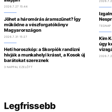
2026.7.2
2026.7.27 15:44
Izgal
Jöhet a háromórás áramszünet? Így
Nespr
működne a vészforgatókönyv
TEGNAP 
Magyarországon
2026.7.31 15:27
Kim K
úgy ke
Heti horoszkóp: a Skorpiók randizni
vizsgá
hívják a munkahelyi krásst, a Kosok új
2026.7.2
barátokat szereznek
3 NAPPAL EZELŐTT
Legfrissebb