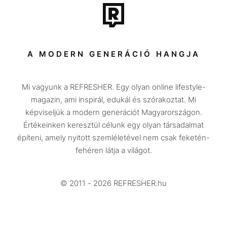
Tech-Tudomány
Sport
Társadalom
A MODERN GENERÁCIÓ HANGJA
Közélet
Mi vagyunk a REFRESHER. Egy olyan online lifestyle-
Utazás
magazin, ami inspirál, edukál és szórakoztat. Mi
Életmód
képviseljük a modern generációt Magyarországon.
Értékeinken keresztül célunk egy olyan társadalmat
Design
építeni, amely nyitott szemléletével nem csak feketén-
Beszélgetések
fehéren látja a világot.
Arcok
© 2011 - 2026 REFRESHER.hu
Videó
Történetek