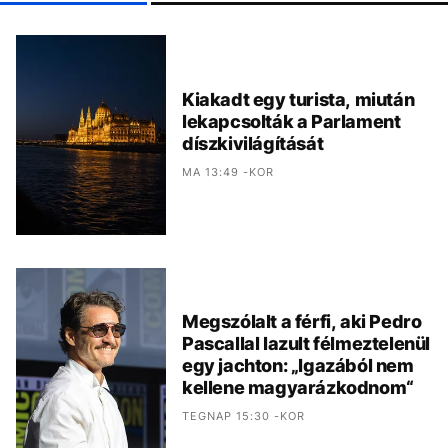
Kiakadt egy turista, miután
lekapcsolták a Parlament
díszkivilágítását
MA 13:49 -KOR
Megszólalt a férfi, aki Pedro
Pascallal lazult félmeztelenül
egy jachton: „Igazából nem
kellene magyarázkodnom“
TEGNAP 15:30 -KOR