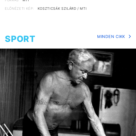
ELŐNÉZETI KÉP:
KOSZTICSÁK SZILÁRD / MTI
SPORT
MINDEN CIKK