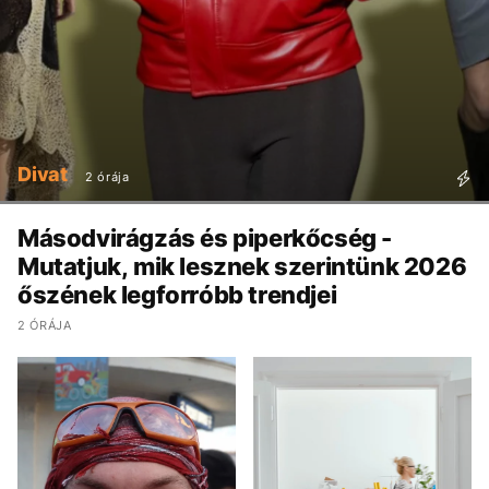
Divat
2 órája
Másodvirágzás és piperkőcség -
Mutatjuk, mik lesznek szerintünk 2026
őszének legforróbb trendjei
2 ÓRÁJA