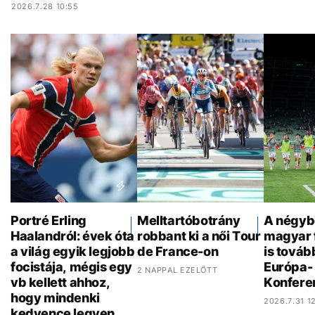
2026.7.28 10:55
Portré Erling
Melltartóbotrány
A négyb
Haalandról: évek óta
robbant ki a női Tour
magyar 
a világ egyik legjobb
de France-on
is továb
focistája, mégis egy
Európa- 
2 NAPPAL EZELŐTT
vb kellett ahhoz,
Konfere
hogy mindenki
2026.7.31 12
kedvence legyen