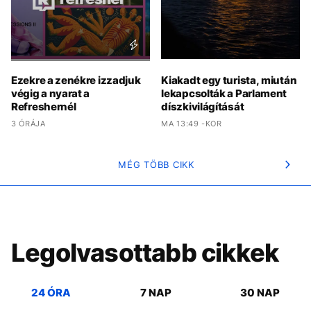
Ezekre a zenékre izzadjuk
Kiakadt egy turista, miután
végig a nyarat a
lekapcsolták a Parlament
Refreshernél
díszkivilágítását
3 ÓRÁJA
MA 13:49 -KOR
MÉG TÖBB CIKK
Legolvasottabb cikkek
24 ÓRA
7 NAP
30 NAP