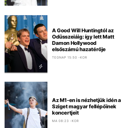
A Good Will Huntingtól az
Odüsszeiáig: így lett Matt
Damon Hollywood
elsőszámú hazatérője
TEGNAP 15:50 -KOR
Az M1-en is nézhetjük idén a
Sziget magyar fellépőinek
koncertjeit
MA 08:23 -KOR