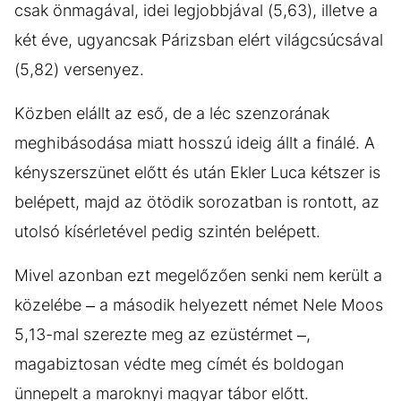
csak önmagával, idei legjobbjával (5,63), illetve a
két éve, ugyancsak Párizsban elért világcsúcsával
(5,82) versenyez.
Közben elállt az eső, de a léc szenzorának
meghibásodása miatt hosszú ideig állt a finálé. A
kényszerszünet előtt és után Ekler Luca kétszer is
belépett, majd az ötödik sorozatban is rontott, az
utolsó kísérletével pedig szintén belépett.
Mivel azonban ezt megelőzően senki nem került a
közelébe – a második helyezett német Nele Moos
5,13-mal szerezte meg az ezüstérmet –,
magabiztosan védte meg címét és boldogan
ünnepelt a maroknyi magyar tábor előtt.