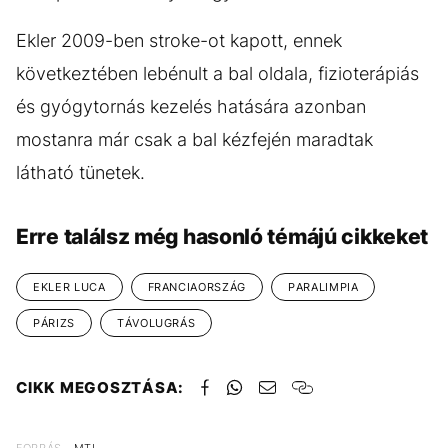
Ekler 2009-ben stroke-ot kapott, ennek
következtében lebénult a bal oldala, fizioterápiás
és gyógytornás kezelés hatására azonban
mostanra már csak a bal kézfején maradtak
látható tünetek.
Erre találsz még hasonló témájú cikkeket
EKLER LUCA
FRANCIAORSZÁG
PARALIMPIA
PÁRIZS
TÁVOLUGRÁS
CIKK MEGOSZTÁSA:
FORRÁS
MTI