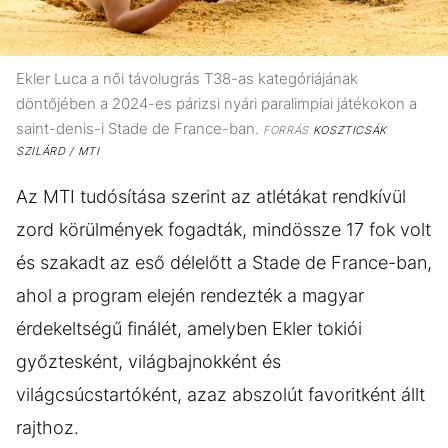
Ekler Luca a női távolugrás T38-as kategóriájának
döntőjében a 2024-es párizsi nyári paralimpiai játékokon a
saint-denis-i Stade de France-ban.
FORRÁS
KOSZTICSÁK
SZILÁRD / MTI
Az MTI tudósítása szerint az atlétákat rendkívül
zord körülmények fogadták, mindössze 17 fok volt
és szakadt az eső délelőtt a Stade de France-ban,
ahol a program elején rendezték a magyar
érdekeltségű finálét, amelyben Ekler tokiói
győztesként, világbajnokként és
világcsúcstartóként, azaz abszolút favoritként állt
rajthoz.