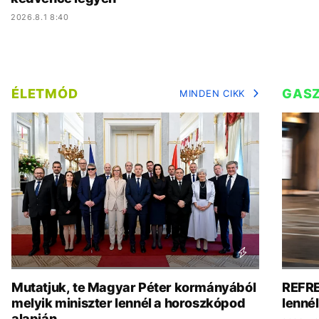
2026.8.1 8:40
ÉLETMÓD
GAS
MINDEN CIKK
Mutatjuk, te Magyar Péter kormányából
REFRE
melyik miniszter lennél a horoszkópod
lenné
alapján