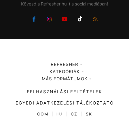
Kövesd a Refresher.hu-t a social mediában!
REFRESHER
KATEGÓRIÁK
Médiaajánlat
MÁS FORMÁTUMOK
Zene
Impresszum
Kiemelt tartalmak
Divat
FELHASZNÁLÁSI FELTÉTELEK
Videó
Kultúra
EGYEDI ADATKEZELÉSI TÁJÉKOZTATÓ
Kvíz
ENTR
COM
|
HU
|
CZ
|
SK
Film + sorozat