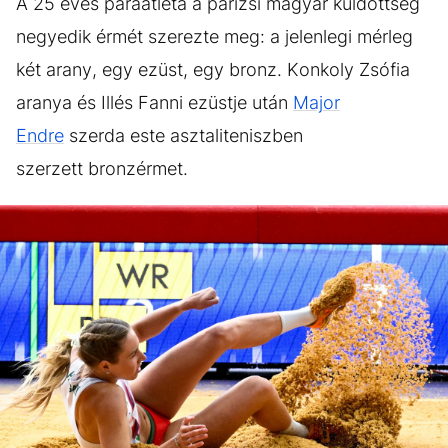
A 25 éves paraatléta a párizsi magyar küldöttség
negyedik érmét szerezte meg: a jelenlegi mérleg
két arany, egy ezüst, egy bronz. Konkoly Zsófia
aranya és Illés Fanni ezüstje után
Major
Endre
szerda este asztaliteniszben
szerzett bronzérmet.