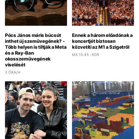
Pócs János máris búcsút
Ennek a három előadónak a
inthet új szemüvegének? -
koncertjét biztosan
Több helyen is tiltják a Meta
közvetíti az M1 a Szigetről
és a Ray-Ban
MA 10:45 -KOR
okosszemüvegének
viselését
3 ÓRÁJA