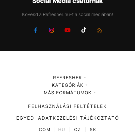
Social Media csatornák
Kövesd a Refresher.hu-t a social mediában!
REFRESHER
KATEGÓRIÁK
Médiaajánlat
MÁS FORMÁTUMOK
Zene
Impresszum
Kiemelt tartalmak
Divat
FELHASZNÁLÁSI FELTÉTELEK
Videó
Kultúra
EGYEDI ADATKEZELÉSI TÁJÉKOZTATÓ
Kvíz
ENTR
COM
|
HU
|
CZ
|
SK