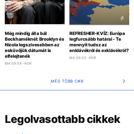
Még mindig áll a bál
REFRESHER-KVÍZ: Európa
Beckhaméknél: Brooklyn és
legfurcsább határai - Te
Nicola legszívesebben az
mennyit tudsz az
esküvőjük dátumát is
enklávékról és exklávékról?
elfelejtenék
MA 09:03 -KOR
MA 09:54 -KOR
MÉG TÖBB CIKK
Legolvasottabb cikkek