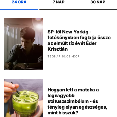
24 ÓRA
7 NAP
30 NAP
SP-től New Yorkig -
fotókönyvben foglalja össze
az elmúlt tíz évét Éder
Krisztián
TEGNAP 10:09 -KOR
Hogyan lett a matcha a
legnagyobb
státuszszimbólum - és
tényleg olyan egészséges,
mint hisszük?