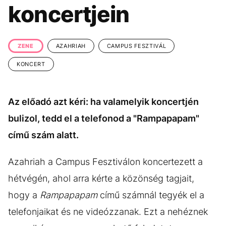
KÖZÉLET
UTAZÁS
koncertjein
ÉLETMÓD
DESIGN
BESZÉLGETÉSEK
ARCOK
ZENE
AZAHRIAH
CAMPUS FESZTIVÁL
VIDEÓ
TÖRTÉNETEK
KONCERT
GASZTRO
Az előadó azt kéri: ha valamelyik koncertjén
bulizol, tedd el a telefonod a "Rampapapam"
című szám alatt.
Azahriah a Campus Fesztiválon koncertezett a
hétvégén, ahol arra kérte a közönség tagjait,
hogy a
Rampapapam
című számnál tegyék el a
telefonjaikat és ne videózzanak. Ezt a nehéznek