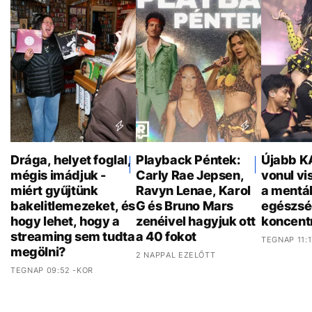
Drága, helyet foglal,
Playback Péntek:
Újabb K
mégis imádjuk -
Carly Rae Jepsen,
vonul vi
miért gyűjtünk
Ravyn Lenae, Karol
a mentál
bakelitlemezeket, és
G és Bruno Mars
egészsé
hogy lehet, hogy a
zenéivel hagyjuk ott
koncent
streaming sem tudta
a 40 fokot
TEGNAP 11:1
megölni?
2 NAPPAL EZELŐTT
TEGNAP 09:52 -KOR