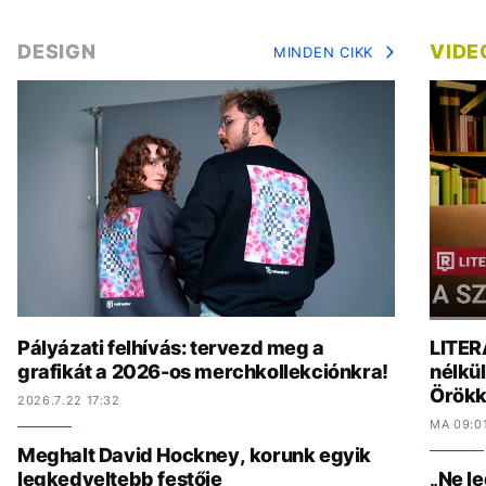
DESIGN
VIDE
MINDEN CIKK
Pályázati felhívás: tervezd meg a
LITER
grafikát a 2026-os merchkollekciónkra!
nélkül
Örökk
2026.7.22 17:32
MA 09:0
Meghalt David Hockney, korunk egyik
legkedveltebb festője
„Ne l