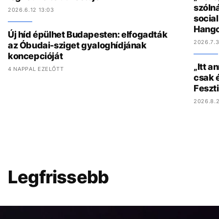
szólná
2026.6.12 13:03
socia
Hang
Új híd épülhet Budapesten: elfogadták
2026.7.3
az Óbudai-sziget gyaloghídjának
koncepcióját
„Itt a
4 NAPPAL EZELŐTT
csak é
Feszt
2026.8.2
Legfrissebb