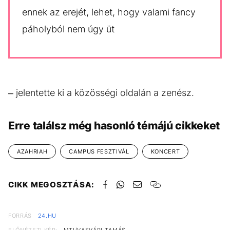
ennek az erejét, lehet, hogy valami fancy
páholyból nem úgy üt
– jelentette ki a közösségi oldalán a zenész.
Erre találsz még hasonló témájú cikkeket
AZAHRIAH
CAMPUS FESZTIVÁL
KONCERT
CIKK MEGOSZTÁSA:
FORRÁS
24.HU