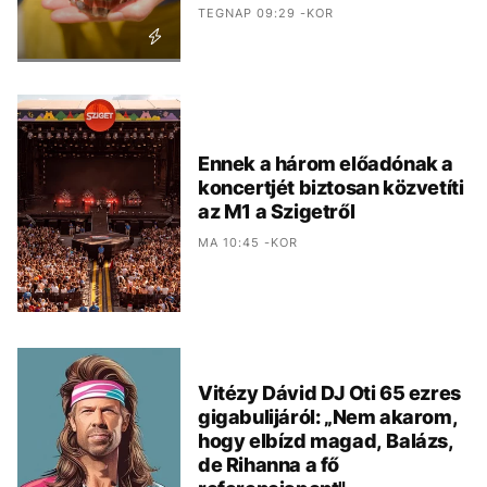
TEGNAP 09:29 -KOR
Ennek a három előadónak a
koncertjét biztosan közvetíti
az M1 a Szigetről
MA 10:45 -KOR
Vitézy Dávid DJ Oti 65 ezres
gigabulijáról: „Nem akarom,
hogy elbízd magad, Balázs,
de Rihanna a fő