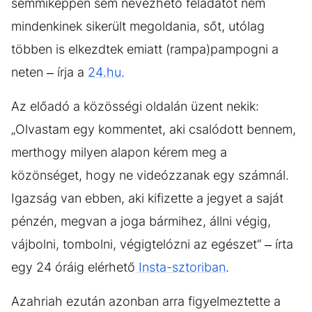
semmiképpen sem nevezhető feladatot nem
mindenkinek sikerült megoldania, sőt, utólag
többen is elkezdtek emiatt (rampa)pampogni a
neten – írja a
24.hu.
Az előadó a közösségi oldalán üzent nekik:
„Olvastam egy kommentet, aki csalódott bennem,
merthogy milyen alapon kérem meg a
közönséget, hogy ne videózzanak egy számnál.
Igazság van ebben, aki kifizette a jegyet a saját
pénzén, megvan a joga bármihez, állni végig,
vájbolni, tombolni, végigtelózni az egészet“ – írta
egy 24 óráig elérhető
Insta-sztoriban
.
Azahriah ezután azonban arra figyelmeztette a