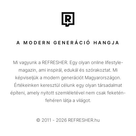
Film + sorozat
Tech-Tudomány
Sport
Társadalom
A MODERN GENERÁCIÓ HANGJA
Közélet
Mi vagyunk a REFRESHER. Egy olyan online lifestyle-
Utazás
magazin, ami inspirál, edukál és szórakoztat. Mi
Életmód
képviseljük a modern generációt Magyarországon.
Értékeinken keresztül célunk egy olyan társadalmat
Design
építeni, amely nyitott szemléletével nem csak feketén-
Beszélgetések
fehéren látja a világot.
Arcok
© 2011 - 2026 REFRESHER.hu
Videó
Történetek