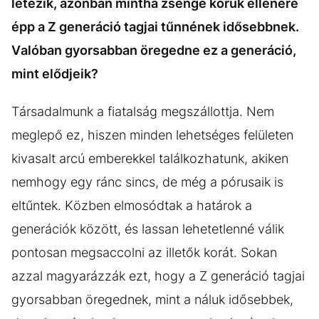
létezik, azonban mintha zsenge koruk ellenére
épp a Z generáció tagjai tűnnének idősebbnek.
Valóban gyorsabban öregedne ez a generáció,
mint elődjeik?
Társadalmunk a fiatalság megszállottja. Nem
meglepő ez, hiszen minden lehetséges felületen
kivasalt arcú emberekkel találkozhatunk, akiken
nemhogy egy ránc sincs, de még a pórusaik is
eltűntek. Közben elmosódtak a határok a
generációk között, és lassan lehetetlenné válik
pontosan megsaccolni az illetők korát. Sokan
azzal magyarázzák ezt, hogy a Z generáció tagjai
gyorsabban öregednek, mint a náluk idősebbek,