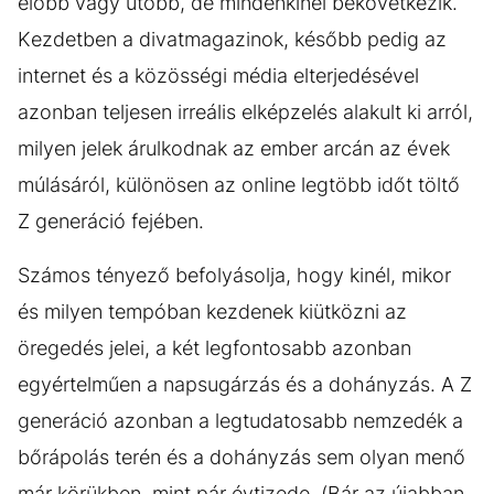
előbb vagy utóbb, de mindenkinél bekövetkezik.
Kezdetben a divatmagazinok, később pedig az
internet és a közösségi média elterjedésével
azonban teljesen irreális elképzelés alakult ki arról,
milyen jelek árulkodnak az ember arcán az évek
múlásáról, különösen az online legtöbb időt töltő
Z generáció fejében.
Számos tényező befolyásolja, hogy kinél, mikor
és milyen tempóban kezdenek kiütközni az
öregedés jelei, a két legfontosabb azonban
egyértelműen a napsugárzás és a dohányzás. A Z
generáció azonban a legtudatosabb nemzedék a
bőrápolás terén és a dohányzás sem olyan menő
már körükben, mint pár évtizede. (Bár az újabban