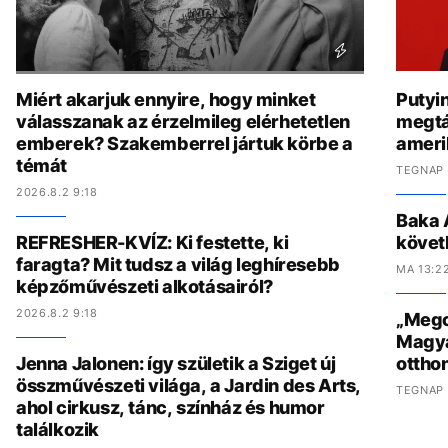
Miért akarjuk ennyire, hogy minket
Putyi
válasszanak az érzelmileg elérhetetlen
megtá
emberek? Szakemberrel jártuk körbe a
amerik
témát
TEGNAP 
2026.8.2 9:18
Baka 
REFRESHER-KVÍZ: Ki festette, ki
követ
faragta? Mit tudsz a világ leghíresebb
MA 13:2
képzőművészeti alkotásairól?
2026.8.2 9:18
„Megcs
Magyar
Jenna Jalonen: így születik a Sziget új
ottho
összművészeti világa, a Jardin des Arts,
TEGNAP 
ahol cirkusz, tánc, színház és humor
találkozik