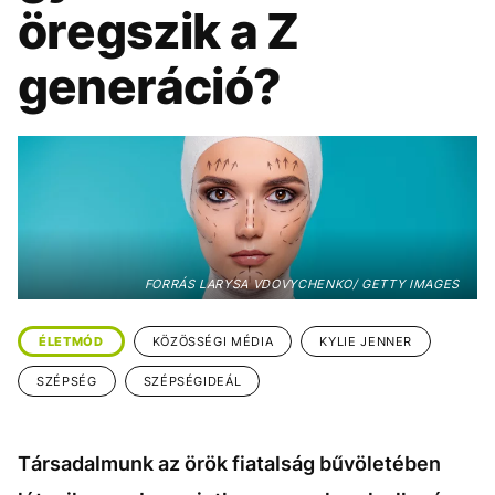
KÖZÉLET
UTAZÁS
öregszik a Z
ÉLETMÓD
DESIGN
generáció?
BESZÉLGETÉSEK
ARCOK
VIDEÓ
TÖRTÉNETEK
GASZTRO
FORRÁS LARYSA VDOVYCHENKO/ GETTY IMAGES
ÉLETMÓD
KÖZÖSSÉGI MÉDIA
KYLIE JENNER
SZÉPSÉG
SZÉPSÉGIDEÁL
Társadalmunk az örök fiatalság bűvöletében