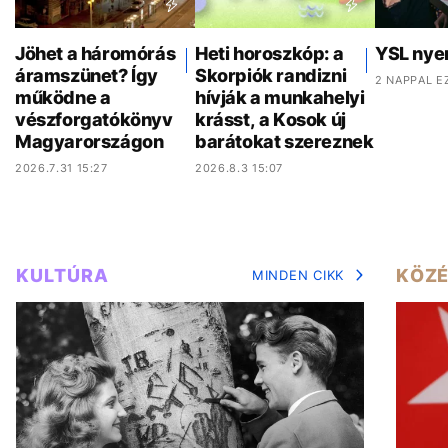
Jöhet a háromórás
Heti horoszkóp: a
YSL nye
áramszünet? Így
Skorpiók randizni
2 NAPPAL E
működne a
hívják a munkahelyi
vészforgatókönyv
krásst, a Kosok új
Magyarországon
barátokat szereznek
2026.7.31 15:27
2026.8.3 15:07
KULTÚRA
KÖZÉ
MINDEN CIKK