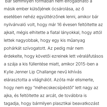
Bár semmilyen formában nem elfogadható a
másik ember külsőjének ócsárolása, az ő
esetében nehéz együttérzőnek lenni, amikor bár
nyilvánvaló volt, hogy már 16 évesen feltöltette az
ajkait, mégis elhitette a fiatal lányokkal, hogy attól
lettek nagyobbak, hogy egy kis műanyag
pohárkát szívogatott. Az pedig már nem
érdekelte, hogy követői ezreinek lett véraláfutásos
a szája a kis füllentése miatt, amikor 2015-ben a
Kylie Jenner Lip Challange nevű kihívás
elárasztotta a világhálót. Azóta már elismerte,
hogy nem egy “méhecskecsípéstől“ lett nagy az
ajka, és feltöltette az arcát, de továbbra is
tagadja, hogy bármilyen plasztikai beavatkozást