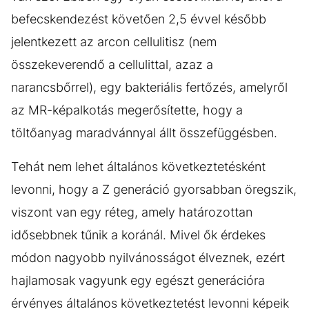
befecskendezést követően 2,5 évvel később
jelentkezett az arcon cellulitisz (nem
összekeverendő a cellulittal, azaz a
narancsbőrrel), egy bakteriális fertőzés, amelyről
az MR-képalkotás megerősítette, hogy a
töltőanyag maradvánnyal állt összefüggésben.
Tehát nem lehet általános következtetésként
levonni, hogy a Z generáció gyorsabban öregszik,
viszont van egy réteg, amely határozottan
idősebbnek tűnik a koránál. Mivel ők érdekes
módon nagyobb nyilvánosságot élveznek, ezért
hajlamosak vagyunk egy egészt generációra
érvényes általános következtetést levonni képeik