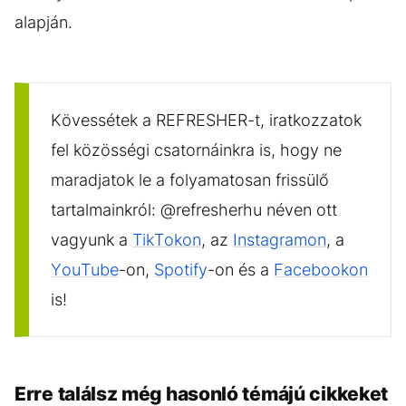
alapján.
Kövessétek a REFRESHER-t, iratkozzatok
fel közösségi csatornáinkra is, hogy ne
maradjatok le a folyamatosan frissülő
tartalmainkról: @refresherhu néven ott
vagyunk a
TikTokon
, az
Instagramon
, a
YouTube
-on,
Spotify
-on és a
Facebookon
is!
Erre találsz még hasonló témájú cikkeket