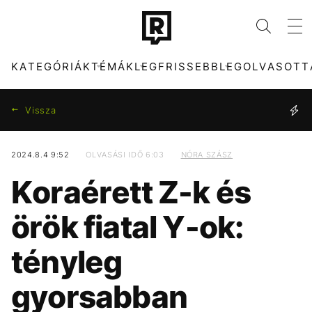
KATEGÓRIÁK
TÉMÁK
LEGFRISSEBB
LEGOLVASOTT
Vissza
2024.8.4 9:52
OLVASÁSI IDŐ 6:03
NÓRA SZÁSZ
KATEGÓRIÁK
TÉMÁK
Koraérett Z-k és
ZENE
DUNA
DIVAT
KONCERT
örök fiatal Y-ok:
KULTÚRA
MADONNA
ENTR
FIDESZ
tényleg
FILM + SOROZAT
CHRISTOPHER
TECH-TUDOMÁNY
TIKTOK
NOLAN
gyorsabban
SPORT
TÁRSADALOM
HŐSÉG
SEBESTYÉN BALÁZS