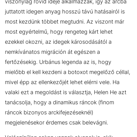
viszonylag rövid ideje alkalmazzák, így az arcba
juttatott idegen anyag hosszú távú hatásairól is
most kezdünk többet megtudni. Az viszont már
most egyértelmű, hogy rengeteg kárt lehet
ezekkel okozni, az idegek károsodásától a
nemkívánatos migráción át egészen a
fertőzésekig. Urbánus legenda az is, hogy
mielőbb el kell kezdeni a botoxot megelőző céllal,
mivel épp az ellenkezőjét lehet elérni vele. Ha
valaki ezt a megoldást is választja, Helen He azt
tanácsolja, hogy a dinamikus ráncok (finom
ráncok bizonyos arckifejezéseknél)
megjelenésekor érdemes csak belevágni.