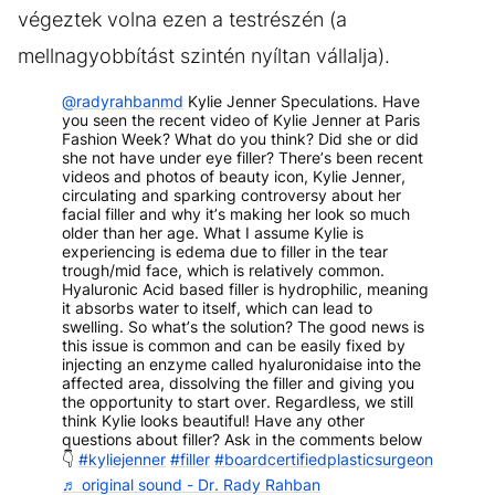
végeztek volna ezen a testrészén (a
mellnagyobbítást szintén nyíltan vállalja).
@radyrahbanmd
Kylie Jenner Speculations. Have
you seen the recent video of Kylie Jenner at Paris
Fashion Week? What do you think? Did she or did
she not have under eye filler? There’s been recent
videos and photos of beauty icon, Kylie Jenner,
circulating and sparking controversy about her
facial filler and why it’s making her look so much
older than her age. What I assume Kylie is
experiencing is edema due to filler in the tear
trough/mid face, which is relatively common.
Hyaluronic Acid based filler is hydrophilic, meaning
it absorbs water to itself, which can lead to
swelling. So what’s the solution? The good news is
this issue is common and can be easily fixed by
injecting an enzyme called hyaluronidaise into the
affected area, dissolving the filler and giving you
the opportunity to start over. Regardless, we still
think Kylie looks beautiful! Have any other
questions about filler? Ask in the comments below
👇
#kyliejenner
#filler
#boardcertifiedplasticsurgeon
♬ original sound - Dr. Rady Rahban