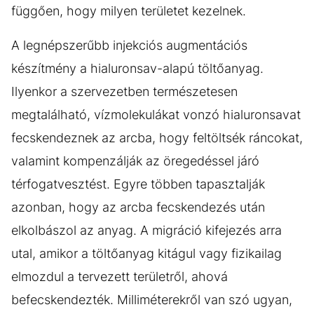
függően, hogy milyen területet kezelnek.
A legnépszerűbb injekciós augmentációs
készítmény a hialuronsav-alapú töltőanyag.
Ilyenkor a szervezetben természetesen
megtalálható, vízmolekulákat vonzó hialuronsavat
fecskendeznek az arcba, hogy feltöltsék ráncokat,
valamint kompenzálják az öregedéssel járó
térfogatvesztést. Egyre többen tapasztalják
azonban, hogy az arcba fecskendezés után
elkolbászol az anyag. A migráció kifejezés arra
utal, amikor a töltőanyag kitágul vagy fizikailag
elmozdul a tervezett területről, ahová
befecskendezték. Milliméterekről van szó ugyan,