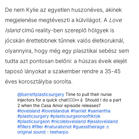
De nem Kylie az egyetlen huszonéves, akinek
megjelenése megtéveszti a külvilágot. A
Love
Island
című reality-ben szereplő hölgyek is
jócskán érettebbnek tűnnek valós életkoruknál,
olyannyira, hogy még egy plasztikai sebész sem
tudta azt pontosan belőni: a húszas éveik elejét
taposó lányokat a szakember rendre a 35-45
éves korosztályba sorolta.
@barrettplasticsurgery
Time to pull their nurse
injectors for a quick chat👨🏼‍⚕️👀💉 Should I do a part
2 when the Casa Amor episode releases?
#loveisland
#loveislanduk
#harriet
#samantha
#plasticsurgery
#plasticsurgeonsoftiktok
#plasticsurgeon
#nicoleloveisland
#jessloveisland
#fillers
#filler
#naturalornot
#guesstheirage
♬
original sound - teeharpo