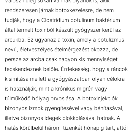
Valószínűleg sokan vannak olyanok is, akik
rendszeresen járnak botoxkezelésre, de nem
tudják, hogy a Clostridium botulinum baktérium
által termelt toxinból készült gyógyszer kerül az
arcukba. Ez ugyanaz a toxin, amely a botulizmus
nevű, életveszélyes ételmérgezést okozza, de
persze az arcba csak nagyon kis mennyiséget
fecskendeznek belőle. Érdekesség, hogy a ráncok
kisimítása mellett a gyógyászatban olyan célokra
is használják, mint a krónikus migrén vagy
túlműködő hólyag orvoslása. A botoxinjekciók
bizonyos izmok gyengítésével vagy bénításával,
illetve bizonyos idegek blokkolásával hatnak. A
hatás körülbelül három-tizenkét hónapig tart, attól