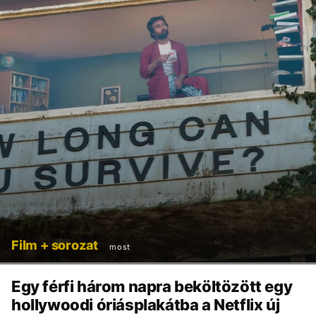
Film + sorozat
most
Egy férfi három napra beköltözött egy
hollywoodi óriásplakátba a Netflix új