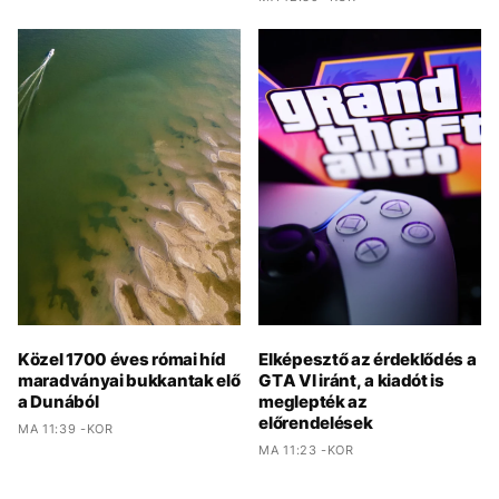
Közel 1700 éves római híd
Elképesztő az érdeklődés a
maradványai bukkantak elő
GTA VI iránt, a kiadót is
a Dunából
meglepték az
előrendelések
MA 11:39 -KOR
MA 11:23 -KOR