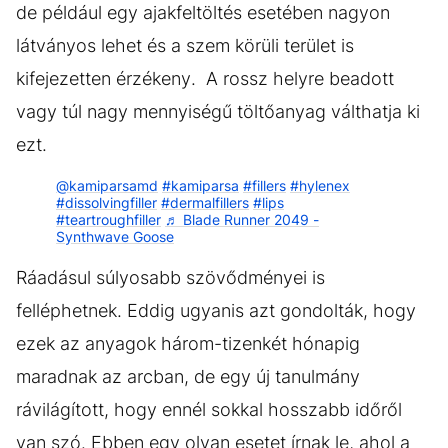
de például egy ajakfeltöltés esetében nagyon
látványos lehet és a szem körüli terület is
kifejezetten érzékeny. A rossz helyre beadott
vagy túl nagy mennyiségű töltőanyag válthatja ki
ezt.
@kamiparsamd
#kamiparsa
#fillers
#hylenex
#dissolvingfiller
#dermalfillers
#lips
#teartroughfiller
♬ Blade Runner 2049 -
Synthwave Goose
Ráadásul súlyosabb szövődményei is
felléphetnek. Eddig ugyanis azt gondolták, hogy
ezek az anyagok három-tizenkét hónapig
maradnak az arcban, de egy új tanulmány
rávilágított, hogy ennél sokkal hosszabb időről
van szó. Ebben egy olyan esetet írnak le, ahol a