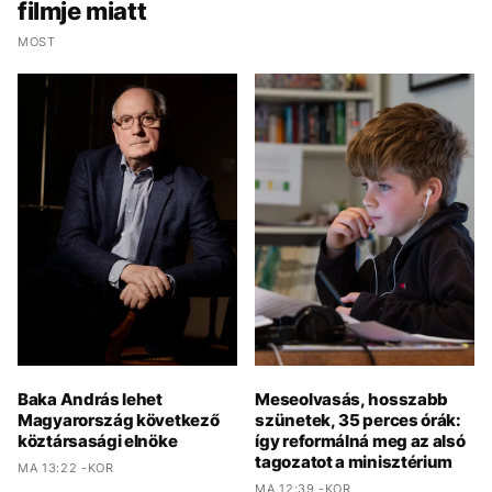
filmje miatt
MOST
Baka András lehet
Meseolvasás, hosszabb
Magyarország következő
szünetek, 35 perces órák:
köztársasági elnöke
így reformálná meg az alsó
tagozatot a minisztérium
MA 13:22 -KOR
MA 12:39 -KOR