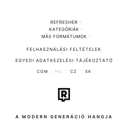
REFRESHER
KATEGÓRIÁK
Médiaajánlat
MÁS FORMÁTUMOK
Zene
Impresszum
Kiemelt tartalmak
Divat
FELHASZNÁLÁSI FELTÉTELEK
Videó
Kultúra
EGYEDI ADATKEZELÉSI TÁJÉKOZTATÓ
Kvíz
ENTR
COM
|
HU
|
CZ
|
SK
Film + sorozat
Tech-Tudomány
Sport
Társadalom
A MODERN GENERÁCIÓ HANGJA
Közélet