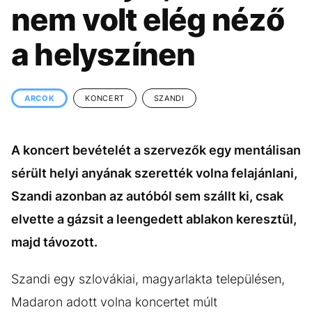
KÖZÉLET
UTAZÁS
nem volt elég néző
ÉLETMÓD
DESIGN
a helyszínen
BESZÉLGETÉSEK
ARCOK
VIDEÓ
TÖRTÉNETEK
ARCOK
KONCERT
SZANDI
GASZTRO
A koncert bevételét a szervezők egy mentálisan
sérült helyi anyának szerették volna felajánlani,
Szandi azonban az autóból sem szállt ki, csak
elvette a gázsit a leengedett ablakon keresztül,
majd távozott.
Szandi egy szlovákiai, magyarlakta településen,
Madaron adott volna koncertet múlt