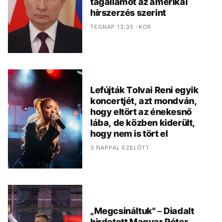
tagállamot az amerikai
hírszerzés szerint
TEGNAP 13:35 -KOR
Lefújták Tolvai Reni egyik
koncertjét, azt mondván,
hogy eltört az énekesnő
lába, de közben kiderült,
hogy nem is tört el
3 NAPPAL EZELŐTT
„Megcsináltuk" – Diadalt
hirdetett Magyar Péter,