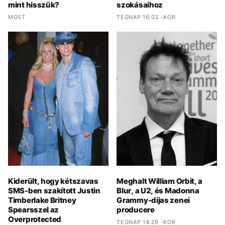
mint hisszük?
szokásaihoz
MOST
TEGNAP 16:03 -KOR
Kiderült, hogy kétszavas
Meghalt William Orbit, a
SMS-ben szakított Justin
Blur, a U2, és Madonna
Timberlake Britney
Grammy-díjas zenei
Spearsszel az
producere
Overprotected
TEGNAP 14:29 -KOR