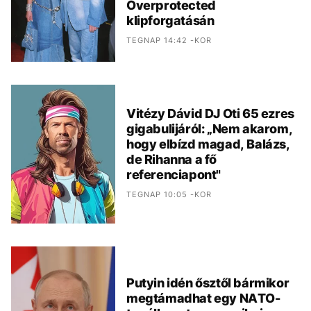
Overprotected
klipforgatásán
TEGNAP 14:42 -KOR
Vitézy Dávid DJ Oti 65 ezres
gigabulijáról: „Nem akarom,
hogy elbízd magad, Balázs,
de Rihanna a fő
referenciapont"
TEGNAP 10:05 -KOR
Putyin idén ősztől bármikor
megtámadhat egy NATO-