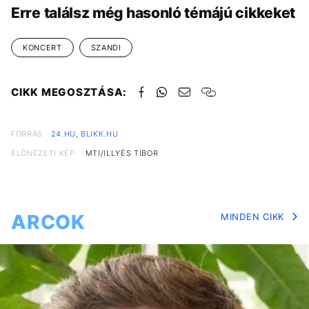
Erre találsz még hasonló témájú cikkeket
KONCERT
SZANDI
CIKK MEGOSZTÁSA:
FORRÁS
24.HU
,
BLIKK.HU
ELŐNÉZETI KÉP:
MTI/ILLYÉS TIBOR
ARCOK
MINDEN CIKK