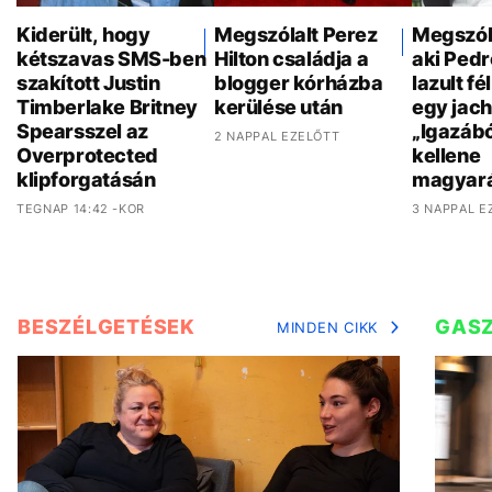
Kiderült, hogy
Megszólalt Perez
Megszóla
kétszavas SMS-ben
Hilton családja a
aki Pedr
szakított Justin
blogger kórházba
lazult f
Timberlake Britney
kerülése után
egy jach
Spearsszel az
„Igazáb
2 NAPPAL EZELŐTT
Overprotected
kellene
klipforgatásán
magyar
TEGNAP 14:42 -KOR
3 NAPPAL E
BESZÉLGETÉSEK
GAS
MINDEN CIKK