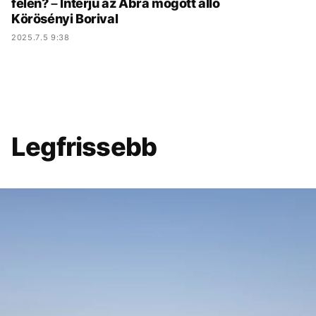
felén? – Interjú az Abra mögött álló
Körösényi Borival
2025.7.5 9:38
Legfrissebb