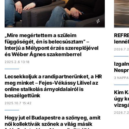
„Mire megértettem a szüleim
REFRE
függőségét, én is belecsúsztam” –
lenné
Interjú a Mélypont érzés szereplőjével
2026.7.2
és Wéber Ágnes szakemberrel
2025.2.6 13:18
Izgal
Nespr
Lecsekkoljuk a randipartnerünket, a HR
3 NAPPA
meg minket – Fejes-Vékássy Lilivel az
online stalkolás árnyoldalairól is
Kim K
beszélgettünk
úgy ke
2025.10.7 15:42
vizsgá
2026.7.2
Hogy jut el Budapestre a szőnyeg, amit
női kollektívák szőnek a világ másik