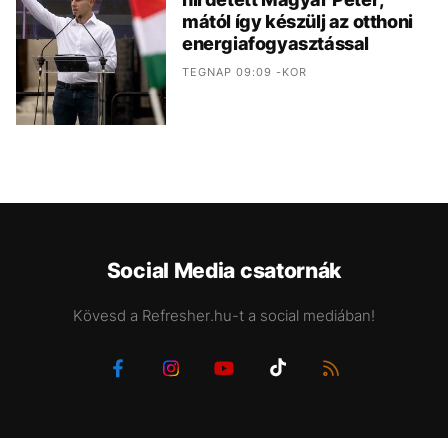
mától így készülj az otthoni
energiafogyasztással
TEGNAP 09:09 -KOR
Social Media csatornák
Kövesd a Refresher.hu-t a social mediában!