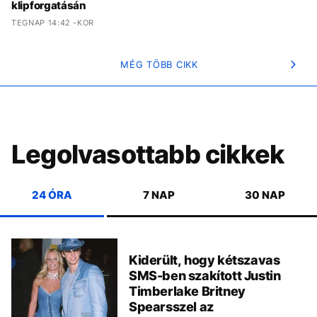
klipforgatásán
TEGNAP 14:42 -KOR
MÉG TÖBB CIKK
Legolvasottabb cikkek
24 ÓRA
7 NAP
30 NAP
Kiderült, hogy kétszavas
SMS-ben szakított Justin
Timberlake Britney
Spearsszel az