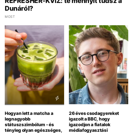
REFRESHER-KVÍZ: te mennyit tudsz a
Dunáról?
MOST
Hogyan lett a matcha a
26 éves csodagyereket
legnagyobb
igazolt a BBC, hogy
státuszszimbólum - és
igazodjon a fiatalok
tényleg olyan egészséges,
médiafogyasztási