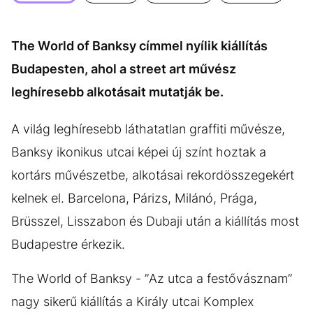
KÖZÉLET
UTAZÁS
ÉLETMÓD
DESIGN
The World of Banksy címmel nyílik kiállítás
BESZÉLGETÉSEK
ARCOK
Budapesten, ahol a street art művész
VIDEÓ
TÖRTÉNETEK
leghíresebb alkotásait mutatják be.
GASZTRO
A világ leghíresebb láthatatlan graffiti művésze,
Banksy ikonikus utcai képei új színt hoztak a
kortárs művészetbe, alkotásai rekordösszegekért
kelnek el. Barcelona, Párizs, Milánó, Prága,
Brüsszel, Lisszabon és Dubaji után a kiállítás most
Budapestre érkezik.
The World of Banksy - ”Az utca a festővásznam”
nagy sikerű kiállítás a Király utcai Komplex