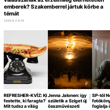
emberek? Szakemberrel jártuk körbe a
témát
2026.8.2 9:18
REFRESHER-KVÍZ: Ki
Jenna Jalonen: így
SP-től N
festette, ki faragta?
születik a Sziget új
fotókön
Mit tudsz a világ
összművészeti
foglalja