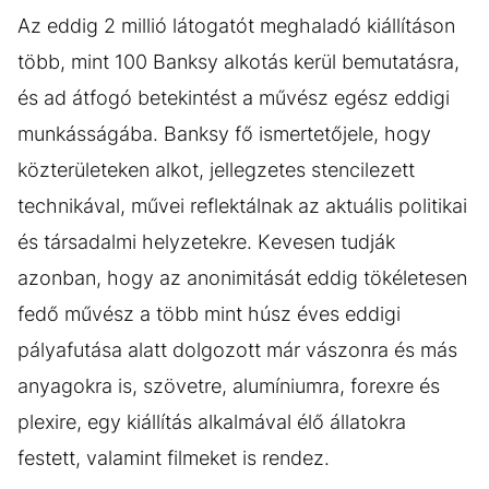
(3)
Az eddig 2 millió látogatót meghaladó kiállításon
több, mint 100 Banksy alkotás kerül bemutatásra,
és ad átfogó betekintést a művész egész eddigi
munkásságába. Banksy fő ismertetőjele, hogy
közterületeken alkot, jellegzetes stencilezett
technikával, művei reflektálnak az aktuális politikai
és társadalmi helyzetekre. Kevesen tudják
azonban, hogy az anonimitását eddig tökéletesen
fedő művész a több mint húsz éves eddigi
pályafutása alatt dolgozott már vászonra és más
anyagokra is, szövetre, alumíniumra, forexre és
plexire, egy kiállítás alkalmával élő állatokra
festett, valamint filmeket is rendez.