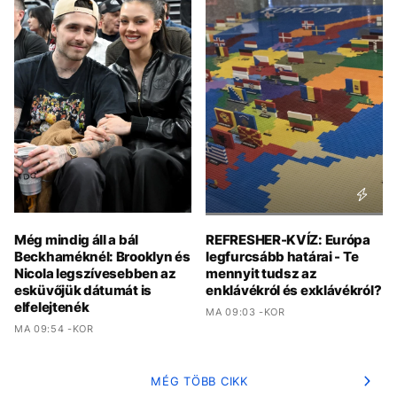
Még mindig áll a bál
REFRESHER-KVÍZ: Európa
Beckhaméknél: Brooklyn és
legfurcsább határai - Te
Nicola legszívesebben az
mennyit tudsz az
esküvőjük dátumát is
enklávékról és exklávékról?
elfelejtenék
MA 09:03 -KOR
MA 09:54 -KOR
MÉG TÖBB CIKK