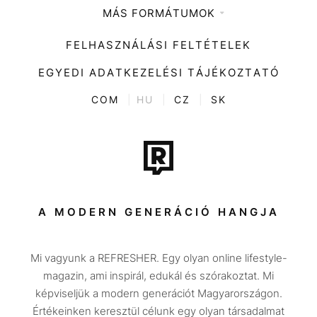
MÁS FORMÁTUMOK
Zene
Impresszum
Kiemelt tartalmak
Divat
FELHASZNÁLÁSI FELTÉTELEK
Videó
Kultúra
EGYEDI ADATKEZELÉSI TÁJÉKOZTATÓ
Kvíz
ENTR
COM
|
HU
|
CZ
|
SK
Film + sorozat
Tech-Tudomány
Sport
Társadalom
A MODERN GENERÁCIÓ HANGJA
Közélet
Mi vagyunk a REFRESHER. Egy olyan online lifestyle-
Utazás
magazin, ami inspirál, edukál és szórakoztat. Mi
Életmód
képviseljük a modern generációt Magyarországon.
Értékeinken keresztül célunk egy olyan társadalmat
Design