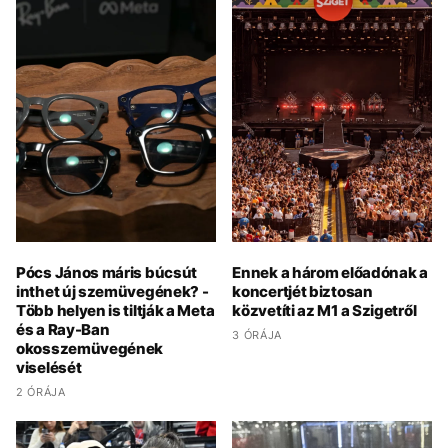
Pócs János máris búcsút
Ennek a három előadónak a
inthet új szemüvegének? -
koncertjét biztosan
Több helyen is tiltják a Meta
közvetíti az M1 a Szigetről
és a Ray-Ban
3 ÓRÁJA
okosszemüvegének
viselését
2 ÓRÁJA