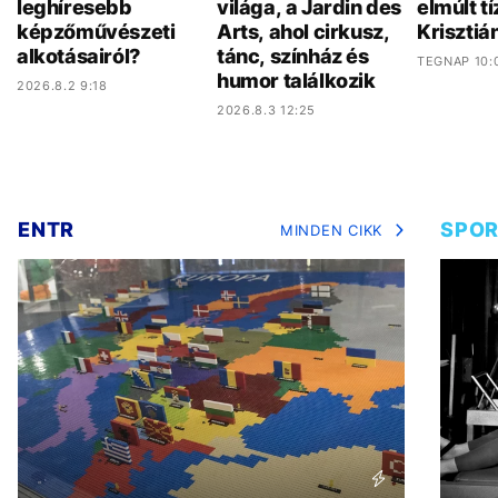
leghíresebb
világa, a Jardin des
elmúlt t
képzőművészeti
Arts, ahol cirkusz,
Krisztiá
alkotásairól?
tánc, színház és
TEGNAP 10:
humor találkozik
2026.8.2 9:18
2026.8.3 12:25
ENTR
SPO
MINDEN CIKK