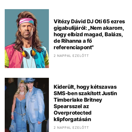
Vitézy Dávid DJ Oti 65 ezres
gigabulijáról: „Nem akarom,
hogy elbízd magad, Balázs,
de Rihanna a fő
referenciapont"
2 NAPPAL EZELŐTT
Kiderült, hogy kétszavas
SMS-ben szakított Justin
Timberlake Britney
Spearsszel az
Overprotected
klipforgatásán
2 NAPPAL EZELŐTT