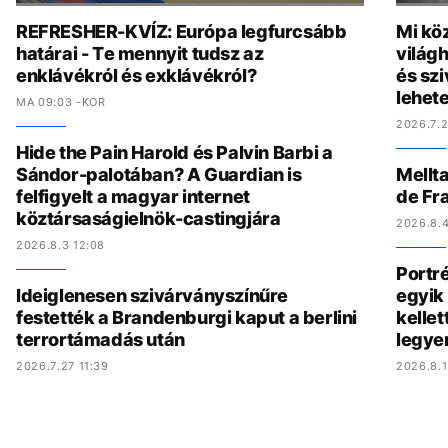
REFRESHER-KVÍZ: Európa legfurcsább
Mi köz
határai - Te mennyit tudsz az
világh
enklávékról és exklávékról?
és szi
lehete
MA 09:03 -KOR
2026.7.2
Hide the Pain Harold és Palvin Barbi a
Sándor-palotában? A Guardian is
Mellta
felfigyelt a magyar internet
de Fr
köztársaságielnök-castingjára
2026.8.4
2026.8.3 12:08
Portré
Ideiglenesen szivárványszínűre
egyik 
festették a Brandenburgi kaput a berlini
kelle
terrortámadás után
legye
2026.7.27 11:39
2026.8.1