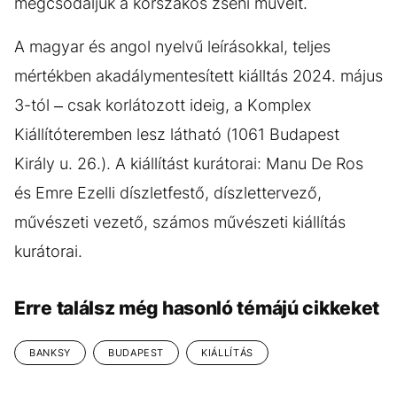
megcsodáljuk a korszakos zseni műveit.
A magyar és angol nyelvű leírásokkal, teljes
mértékben akadálymentesített kiálltás 2024. május
3-tól – csak korlátozott ideig, a Komplex
Kiállítóteremben lesz látható (1061 Budapest
Király u. 26.). A kiállítást kurátorai: Manu De Ros
és Emre Ezelli díszletfestő, díszlettervező,
művészeti vezető, számos művészeti kiállítás
kurátorai.
Erre találsz még hasonló témájú cikkeket
BANKSY
BUDAPEST
KIÁLLÍTÁS