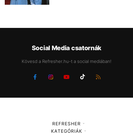
Social Media csatornák
Kövesd a Refresher.hu-t a social mediában!
REFRESHER
KATEGÓRIÁK
Médiaajánlat