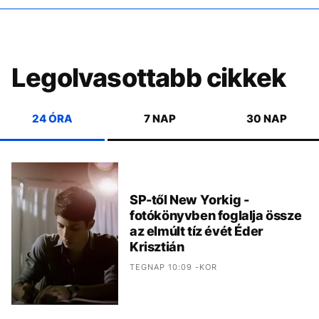
Legolvasottabb cikkek
24 ÓRA
7 NAP
30 NAP
SP-től New Yorkig -
fotókönyvben foglalja össze
az elmúlt tíz évét Éder
Krisztián
TEGNAP 10:09 -KOR