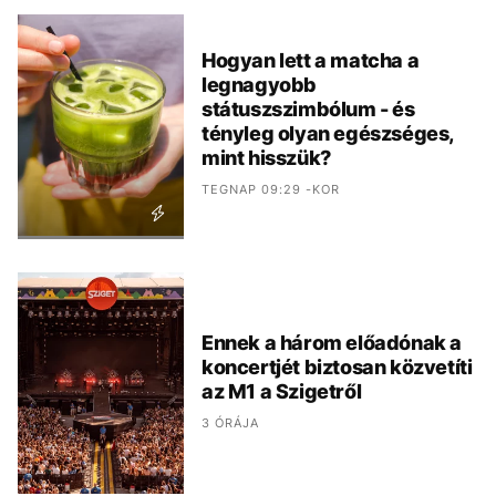
Hogyan lett a matcha a
legnagyobb
státuszszimbólum - és
tényleg olyan egészséges,
mint hisszük?
TEGNAP 09:29 -KOR
Ennek a három előadónak a
koncertjét biztosan közvetíti
az M1 a Szigetről
3 ÓRÁJA