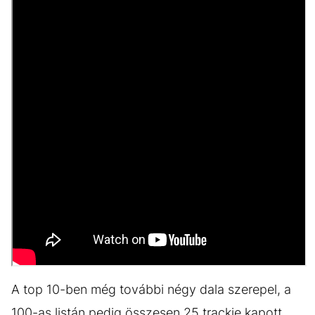
A top 10-ben még további négy dala szerepel, a
100-as listán pedig összesen 25 trackje kapott