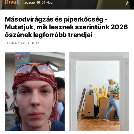
Divat
tegnap 16:01 -kor
Másodvirágzás és piperkőcség -
Mutatjuk, mik lesznek szerintünk 2026
őszének legforróbb trendjei
TEGNAP 16:01 -KOR