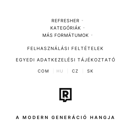
REFRESHER
KATEGÓRIÁK
Médiaajánlat
MÁS FORMÁTUMOK
Zene
Impresszum
Kiemelt tartalmak
Divat
FELHASZNÁLÁSI FELTÉTELEK
Videó
Kultúra
EGYEDI ADATKEZELÉSI TÁJÉKOZTATÓ
Kvíz
ENTR
COM
|
HU
|
CZ
|
SK
Film + sorozat
Tech-Tudomány
Sport
Társadalom
A MODERN GENERÁCIÓ HANGJA
Közélet