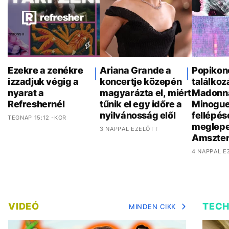
Ezekre a zenékre
Ariana Grande a
Popikon
izzadjuk végig a
koncertje közepén
találkoz
nyarat a
magyarázta el, miért
Madonna
Refreshernél
tűnik el egy időre a
Minogue
nyilvánosság elől
fellépés
TEGNAP 15:12 -KOR
meglepe
3 NAPPAL EZELŐTT
Amszte
4 NAPPAL E
VIDEÓ
TEC
MINDEN CIKK