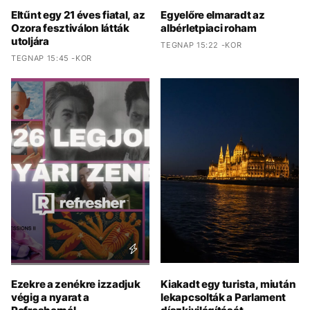
Eltűnt egy 21 éves fiatal, az
Egyelőre elmaradt az
Ozora fesztiválon látták
albérletpiaci roham
utoljára
TEGNAP 15:22 -KOR
TEGNAP 15:45 -KOR
Ezekre a zenékre izzadjuk
Kiakadt egy turista, miután
végig a nyarat a
lekapcsolták a Parlament