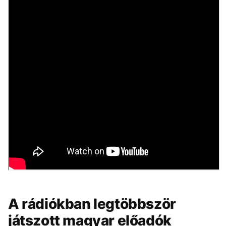
A rádiókban legtöbbször
játszott magyar előadók