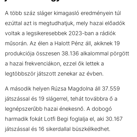
A több száz sláger kimagasló eredményein túl
ezúttal azt is megtudhatjuk, mely hazai előadók
voltak a legsikeresebbek 2023-ban a rádiók
műsorán. Az élen a Halott Pénz áll, akiknek 19
produkciója összesen 38.136 alkalommal pörgött
a hazai frekvenciákon, ezzel ők lettek a
legtöbbször játszott zenekar az évben.
A második helyen Rúzsa Magdolna áll 37.559
játszással és 19 slágerrel, tehát továbbra ő a
legnépszerűbb hazai énekesnő. A dobogó
harmadik fokát Lotfi Begi foglalja el, aki 30.167
játszással és 16 sikerdallal büszkélkedhet.