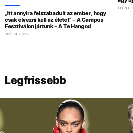
egy ú
TEGNAP 
„Itt annyira felszabadult az ember, hogy
csak élvezni kell az életet” – A Campus
Fesztiválon jártunk – A Te Hangod
2026.8.2 9:17
Legfrissebb