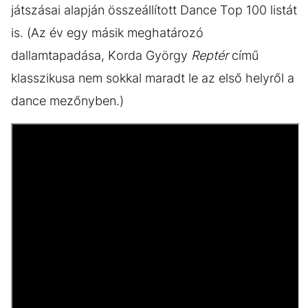
játszásai alapján összeállított Dance Top 100 listát
is. (Az év egy másik meghatározó
dallamtapadása, Korda György
Reptér
című
klasszikusa nem sokkal maradt le az első helyről a
dance mezőnyben.)