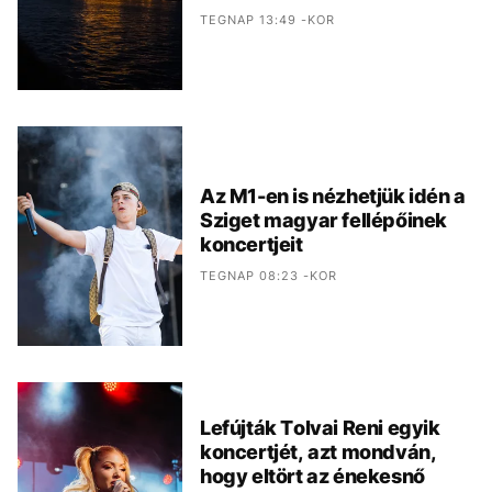
TEGNAP 13:49 -KOR
Az M1-en is nézhetjük idén a
Sziget magyar fellépőinek
koncertjeit
TEGNAP 08:23 -KOR
Lefújták Tolvai Reni egyik
koncertjét, azt mondván,
hogy eltört az énekesnő