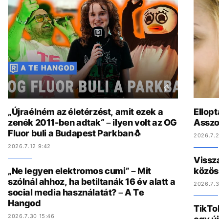
„Újraélném az életérzést, amit ezek a
Ellopt
zenék 2011-ben adtak“ – ilyen volt az OG
Asszo
Fluor buli a Budapest Parkban🐧
2026.7.2
2026.7.12 9:42
Vissz
„Ne legyen elektromos cumi” – Mit
közös
szólnál ahhoz, ha betiltanák 16 év alatt a
2026.7.3
social media használatát? – A Te
Hangod
TikTo
2026.7.30 15:46