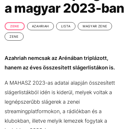
KÖZÉLET
UTAZÁS
a magyar 2023-ban
ÉLETMÓD
DESIGN
BESZÉLGETÉSEK
ARCOK
ZENE
AZAHRIAH
LISTA
MAGYAR ZENE
VIDEÓ
TÖRTÉNETEK
ZENE
GASZTRO
Azahriah nemcsak az Arénában triplázott,
hanem az éves összesített slágerlistákon is.
A MAHASZ 2023-as adatai alapján összesített
slágerlistákból idén is kiderül, melyek voltak a
legnépszerűbb slágerek a zenei
streamingplatformokon, a rádiókban és a
klubokban, illetve melyik lemezek fogytak a