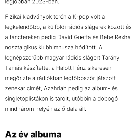
legjobban 2023-ban.
Fizikai kiadványok terén a K-pop volt a
legkelendőbb, a külföldi rádiós slágerek között és
a tánctereken pedig David Guetta és Bebe Rexha
nosztalgikus klubhimnusza hódított. A
legnépszerűbb magyar rádiós slágert Tarány
Tamás készítette, a Halott Pénz sikeresen
megőrizte a rádiókban legtöbbször játszott
zenekar címét, Azahriah pedig az album- és
singletoplistákon is tarolt, utóbbin a dobogó
mindhárom helyén az ő dala áll.
Az év albuma