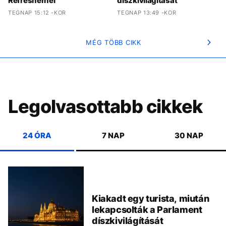
Refreshernél
díszkivilágítását
TEGNAP 15:12 -KOR
TEGNAP 13:49 -KOR
MÉG TÖBB CIKK
Legolvasottabb cikkek
24 ÓRA
7 NAP
30 NAP
Kiakadt egy turista, miután
lekapcsolták a Parlament
díszkivilágítását