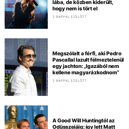
lába, de közben kiderült,
hogy nem is tört el
2 NAPPAL EZELŐTT
Megszólalt a férfi, aki Pedro
Pascallal lazult félmeztelenül
egy jachton: „Igazából nem
kellene magyarázkodnom“
2 NAPPAL EZELŐTT
A Good Will Huntingtól az
Odüsszeiáig: így lett Matt