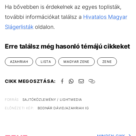
Ha bővebben is érdekelnek az egyes toplisták,
további információkat találsz a
Hivatalos Magyar
Slágerlisták
oldalon.
Erre találsz még hasonló témájú cikkeket
AZAHRIAH
LISTA
MAGYAR ZENE
ZENE
CIKK MEGOSZTÁSA:
FORRÁS
SAJTÓKÖZLEMÉNY / LIGHTMEDIA
ELŐNÉZETI KÉP:
BODNÁR DÁVID/AZAHRIAH IG