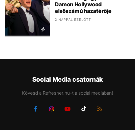
Damon Hollywood
elsőszámú hazatérője
2 NAPPAL EZELŐTT
Social Media csatornák
Kövesd a Refresher.hu-t a social mediában!