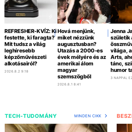
REFRESHER-KVÍZ: Ki
Hová menjünk,
Jenna Ja
festette, ki faragta?
miket nézzünk
születik 
Mit tudsz a világ
augusztusban?
összműv
leghíresebb
Utazás a 2000-es
világa, 
képzőművészeti
évek mélyére és az
Arts, ah
alkotásairól?
amerikai álom
tánc, sz
magyar
humor ta
2026.8.2 9:18
szemszögből
3 NAPPAL E
2026.8.1 8:41
TECH-TUDOMÁNY
BESZ
MINDEN CIKK