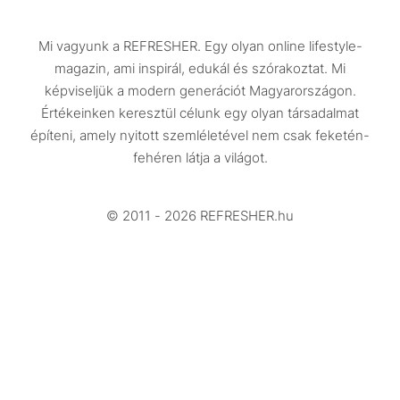
Közélet
Mi vagyunk a REFRESHER. Egy olyan online lifestyle-
Utazás
magazin, ami inspirál, edukál és szórakoztat. Mi
Életmód
képviseljük a modern generációt Magyarországon.
Értékeinken keresztül célunk egy olyan társadalmat
Design
építeni, amely nyitott szemléletével nem csak feketén-
Beszélgetések
fehéren látja a világot.
Arcok
© 2011 - 2026 REFRESHER.hu
Videó
Történetek
Gasztro