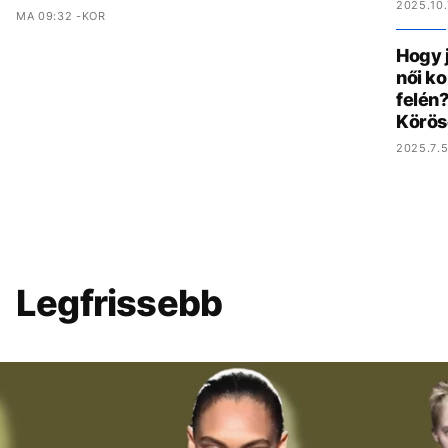
2025.10.
MA 09:32 -KOR
Hogy 
női ko
felén?
Körös
2025.7.5
Legfrissebb