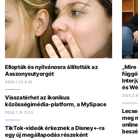
Ellopták és nyilvánosra állították az
„Mire
Asszonysutyorgót
függő
Interj
2026.7.23 9:32
és Wé
2025.2.6
Visszatérhet az ikonikus
közösségimédia-platform, a MySpace
Lecse
2026.7.31 11:23
meg m
online
TikTok-videók érkeznek a Disney+-ra
beszé
egy új megállapodás részeként