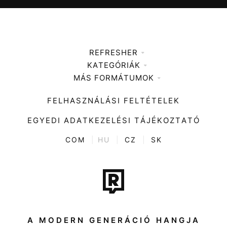
REFRESHER
KATEGÓRIÁK
Médiaajánlat
MÁS FORMÁTUMOK
Zene
Impresszum
Kiemelt tartalmak
Divat
FELHASZNÁLÁSI FELTÉTELEK
Videó
Kultúra
EGYEDI ADATKEZELÉSI TÁJÉKOZTATÓ
Kvíz
ENTR
COM
|
HU
|
CZ
|
SK
Film + sorozat
Tech-Tudomány
Sport
Társadalom
A MODERN GENERÁCIÓ HANGJA