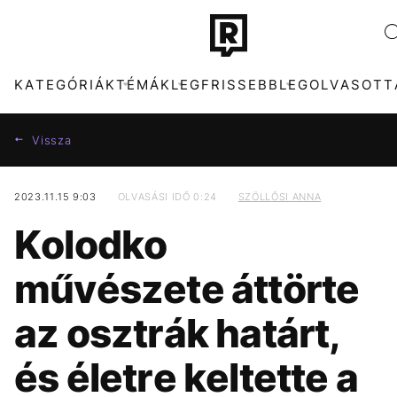
KATEGÓRIÁK
TÉMÁK
LEGFRISSEBB
LEGOLVASOTT
Vissza
2023.11.15 9:03
OLVASÁSI IDŐ 0:24
SZÖLLŐSI ANNA
KATEGÓRIÁK
TÉMÁK
Kolodko
ZENE
FIDESZ
DIVAT
SZIGET FESZTIVÁL
művészete áttörte
KULTÚRA
ENERGIAVÁLSÁG
ENTR
MAJKA
az osztrák határt,
FILM + SOROZAT
DISNEY
TECH-TUDOMÁNY
MADONNA
és életre keltette a
SPORT
CELEB
TÁRSADALOM
ARIANA GRANDE