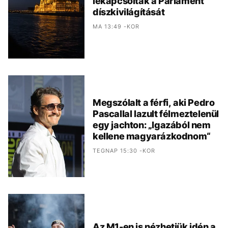
lekapcsolták a Parlament
díszkivilágítását
MA 13:49 -KOR
Megszólalt a férfi, aki Pedro
Pascallal lazult félmeztelenül
egy jachton: „Igazából nem
kellene magyarázkodnom“
TEGNAP 15:30 -KOR
Az M1-en is nézhetjük idén a