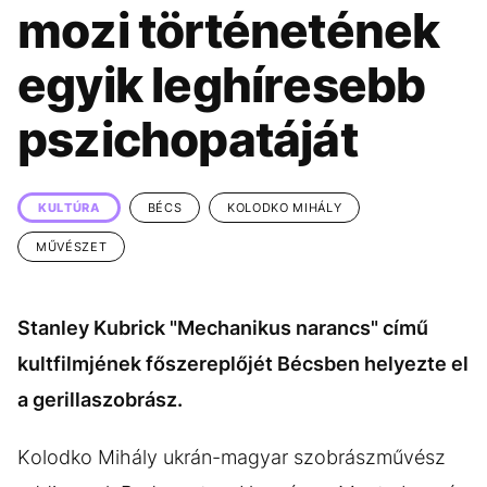
KÖZÉLET
UTAZÁS
mozi történetének
ÉLETMÓD
DESIGN
egyik leghíresebb
BESZÉLGETÉSEK
ARCOK
pszichopatáját
VIDEÓ
TÖRTÉNETEK
GASZTRO
KULTÚRA
BÉCS
KOLODKO MIHÁLY
MŰVÉSZET
Stanley Kubrick "Mechanikus narancs" című
kultfilmjének főszereplőjét Bécsben helyezte el
a gerillaszobrász.
Kolodko Mihály ukrán-magyar szobrászművész