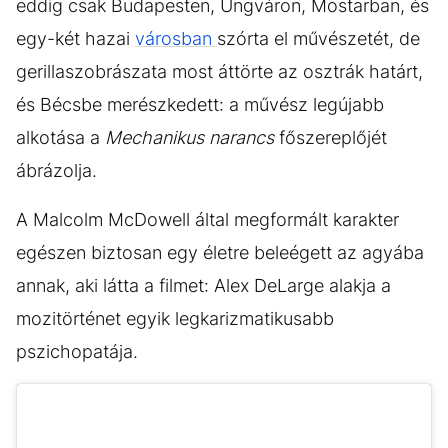
eddig csak Budapesten, Ungváron, Mostarban, és
egy-két hazai
városban
szórta el művészetét, de
gerillaszobrászata most áttörte az osztrák határt,
és Bécsbe merészkedett: a művész legújabb
alkotása a
Mechanikus narancs
főszereplőjét
ábrázolja.
A Malcolm McDowell által megformált karakter
egészen biztosan egy életre beleégett az agyába
annak, aki látta a filmet: Alex DeLarge alakja a
mozitörténet egyik legkarizmatikusabb
pszichopatája.