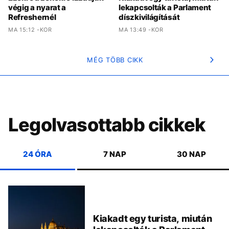
végig a nyarat a
lekapcsolták a Parlament
Refreshernél
díszkivilágítását
MA 15:12 -KOR
MA 13:49 -KOR
MÉG TÖBB CIKK
Legolvasottabb cikkek
24 ÓRA
7 NAP
30 NAP
Kiakadt egy turista, miután