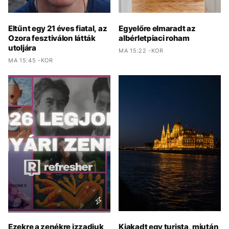
Eltűnt egy 21 éves fiatal, az
Egyelőre elmaradt az
Ozora fesztiválon látták
albérletpiaci roham
utoljára
MA 15:22 -KOR
MA 15:45 -KOR
Ezekre a zenékre izzadjuk
Kiakadt egy turista, miután