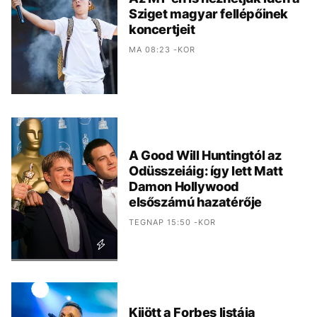
Sziget magyar fellépőinek
koncertjeit
MA 08:23 -KOR
A Good Will Huntingtól az
Odüsszeiáig: így lett Matt
Damon Hollywood
elsőszámú hazatérője
TEGNAP 15:50 -KOR
Kijött a Forbes listája