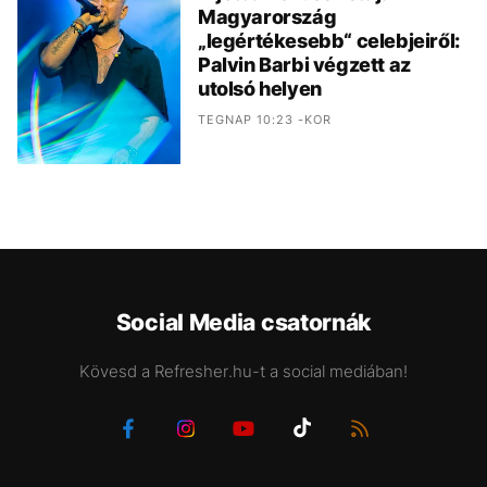
Magyarország
„legértékesebb“ celebjeiről:
Palvin Barbi végzett az
utolsó helyen
TEGNAP 10:23 -KOR
Social Media csatornák
Kövesd a Refresher.hu-t a social mediában!