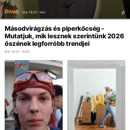
Divat
ma 16:01 -kor
Másodvirágzás és piperkőcség -
Mutatjuk, mik lesznek szerintünk 2026
őszének legforróbb trendjei
MA 16:01 -KOR