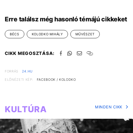
Erre találsz még hasonló témájú cikkeket
BÉCS
KOLODKO MIHÁLY
MŰVÉSZET
CIKK MEGOSZTÁSA:
FORRÁS
24.HU
ELŐNÉZETI KÉP:
FACEBOOK / KOLODKO
KULTÚRA
MINDEN CIKK