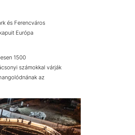
ark és Ferencváros
 kapuit Európa
zesen 1500
ácsonyi számokkal várják
al hangolódnának az