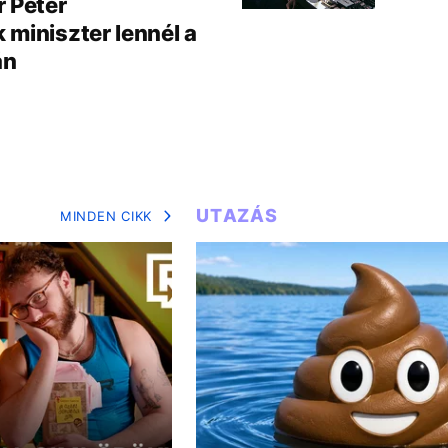
r Péter
miniszter lennél a
án
UTAZÁS
MINDEN CIKK