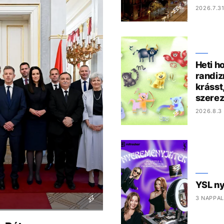
2026.7.31
Heti h
randiz
krásst
szere
2026.8.3 
YSL n
3 NAPPAL