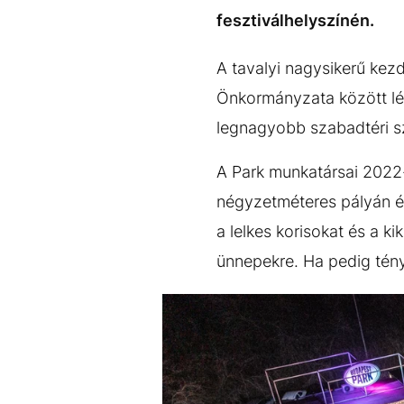
EGYÉB FORMÁTUMOK
REFRESHER
fesztiválhelyszínén.
Kiemelt tartalmak
Videó
Kvíz
Médiaajánlat
Impresszum
A tavalyi nagysikerű kez
Önkormányzata között lét
legnagyobb szabadtéri sz
A Park munkatársai 2022
négyzetméteres pályán é
a lelkes korisokat és a k
ünnepekre. Ha pedig tényl