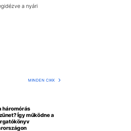
egidézve a nyári
MINDEN CIKK
a háromórás
zünet? Így működne a
orgatókönyv
rországon