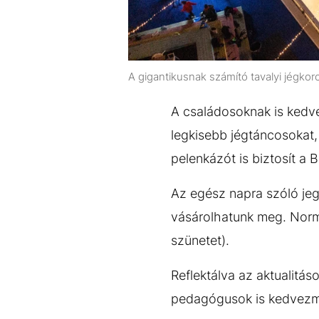
A gigantikusnak számító tavalyi jégkor
A családosoknak is kedvez
legkisebb jégtáncosokat,
pelenkázót is biztosít a 
Az egész napra szóló jegy
vásárolhatunk meg. Normál
szünetet).
Reflektálva az aktualitáso
pedagógusok is kedvezm