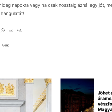
 hideg napokra vagy ha csak nosztalgiáznál egy jót, m
 hangulatát!
T PARK
Jöhet 
árams
vészf
Magya