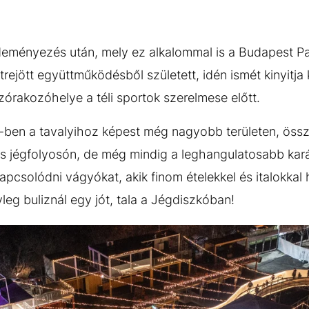
deményezés után, mely ez alkalommal is a Budapest P
rejött együttműködésből született, idén ismét kinyitja
órakozóhelye a téli sportok szerelmese előtt.
-ben a tavalyihoz képest még nagyobb területen, öss
s jégfolyosón, de még mindig a leghangulatosabb kar
ikapcsolódni vágyókat, akik finom ételekkel és italokk
eg buliznál egy jót, tala a Jégdiszkóban!