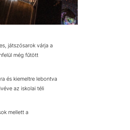
s, játszósarok várja a
felül még fűtött
ra és kiemeltre lebontva
éve az iskolai téli
sok mellett a