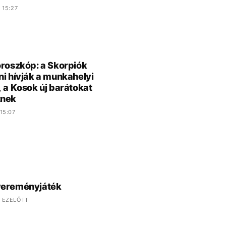
 15:27
oroszkóp: a Skorpiók
ni hívják a munkahelyi
, a Kosok új barátokat
znek
15:07
yereményjáték
 EZELŐTT