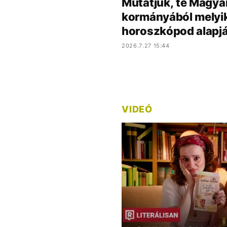
Mutatjuk, te Magya
kormányából melyik 
horoszkópod alapj
2026.7.27 15:44
VIDEÓ