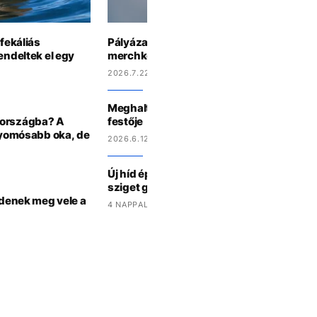
 fekáliás
Pályázati felhívás: tervezd meg a grafiká
endeltek el egy
merchkollekciónkra!
2026.7.22 17:32
Meghalt David Hockney, korunk egyik le
zországba? A
festője
gnyomósabb oka, de
2026.6.12 13:03
Új híd épülhet Budapesten: elfogadták a
sziget gyaloghídjának koncepcióját
zdenek meg vele a
4 NAPPAL EZELŐTT