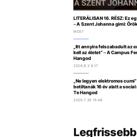
LITERÁLISAN 16. RÉSZ: Ez egy
– A Szent Johanna gimi: Örök
MOST
„Itt annyira felszabadult az 
kell az életet” – A Campus Fe
Hangod
2026.8.2 9:17
„Ne legyen elektromos cumi” 
betiltanák 16 év alatt a socia
Te Hangod
2026.7.30 15:46
Legfrissebb