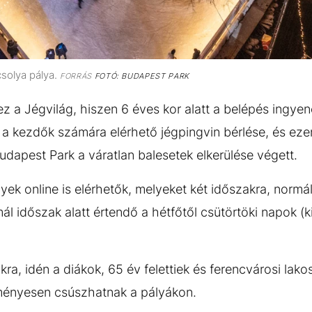
csolya pálya.
FORRÁS
FOTÓ: BUDAPEST PARK
 a Jégvilág, hiszen 6 éves kor alatt a belépés ingyene
 a kezdők számára elérhető jégpingvin bérlése, és ezen
Budapest Park a váratlan balesetek elkerülése végett.
ek online is elérhetők, melyeket két időszakra, normál
 időszak alatt értendő a hétfőtől csütörtöki napok (kiv
kra, idén a diákok, 65 év felettiek és ferencvárosi lako
ényesen csúszhatnak a pályákon.