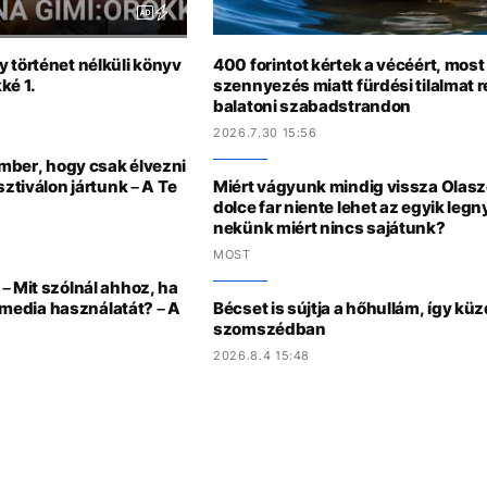
 történet nélküli könyv
400 forintot kértek a vécéért, most
ké 1.
szennyezés miatt fürdési tilalmat r
balatoni szabadstrandon
2026.7.30 15:56
ember, hogy csak élvezni
sztiválon jártunk – A Te
Miért vágyunk mindig vissza Olas
dolce far niente lehet az egyik le
nekünk miért nincs sajátunk?
MOST
– Mit szólnál ahhoz, ha
l media használatát? – A
Bécset is sújtja a hőhullám, így kü
szomszédban
2026.8.4 15:48