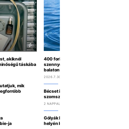
t, akiknél
400 forintot kértek a vécéért, most fekáli
 minőségű táskába
szennyezés miatt fürdési tilalmat rendelt
balatoni szabadstrandon
2026.7.30 15:56
utatjuk, mik
legforróbb
Bécset is sújtja a hőhullám, így küzdenek
szomszédban
2 NAPPAL EZELŐTT
ra
Gólyák lepték el az egykori kiskunhalasi
bie-ja
helyén kialakult tavat