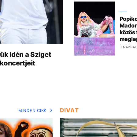
Popiko
Madon
közös 
megle
3 NAPPAL
ük idén a Sziget
koncertjeit
DIVAT
MINDEN CIKK