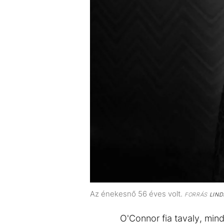
Az énekesnő 56 éves volt.
FORRÁS
LIND
O'Connor fia tavaly, mind