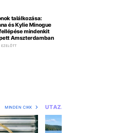
nok találkozása:
na és Kylie Minogue
fellépése mindenkit
pett Amszterdamban
 EZELŐTT
UTAZÁS
MINDEN CIKK
MIN