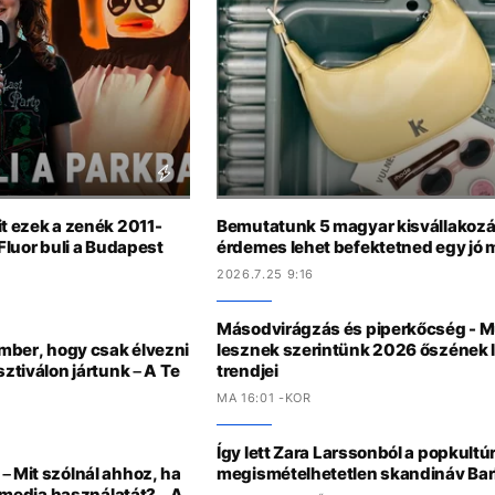
it ezek a zenék 2011-
Bemutatunk 5 magyar kisvállakozás
 Fluor buli a Budapest
érdemes lehet befektetned egy jó
2026.7.25 9:16
Másodvirágzás és piperkőcség - M
ember, hogy csak élvezni
lesznek szerintünk 2026 őszének 
sztiválon jártunk – A Te
trendjei
MA 16:01 -KOR
Így lett Zara Larssonból a popkultú
– Mit szólnál ahhoz, ha
megismételhetetlen skandináv Bar
l media használatát? – A