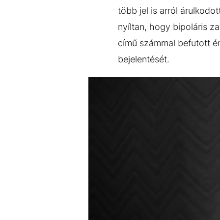
EGYÉB FORMÁTUMOK
REFRESHER
több jel is arról árulkod
Kiemelt tartalmak
Videó
Kvíz
Médiaajánlat
Impresszum
nyíltan, hogy bipoláris
című számmal befutott é
bejelentését.