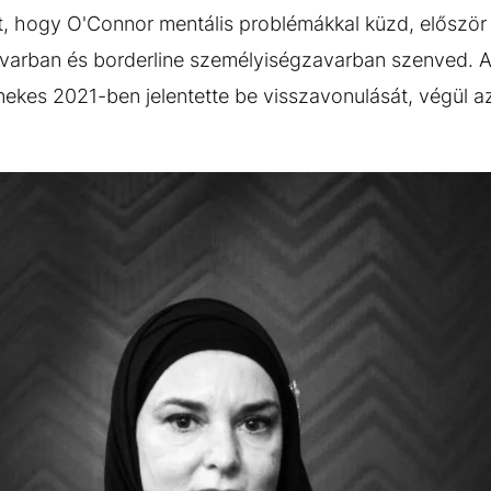
ott, hogy O'Connor mentális problémákkal küzd, először
 zavarban és borderline személyiségzavarban szenved.
nekes 2021-ben jelentette be visszavonulását, végül 