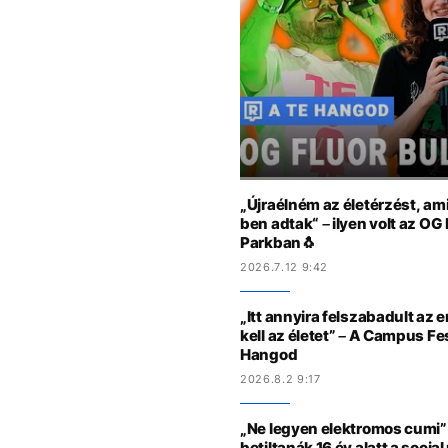
„Újraélném az életérzést, am
ben adtak“ – ilyen volt az OG
Parkban🐧
2026.7.12 9:42
„Itt annyira felszabadult az 
kell az életet” – A Campus Fe
Hangod
2026.8.2 9:17
„Ne legyen elektromos cumi” 
betiltanák 16 év alatt a socia