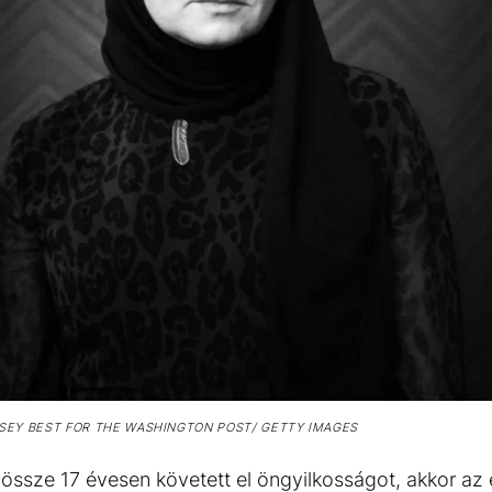
SEY BEST FOR THE WASHINGTON POST/ GETTY IMAGES
össze 17 évesen követett el öngyilkosságot, akkor az é