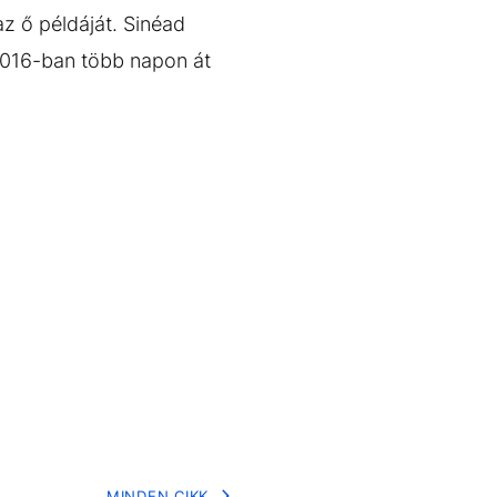
az ő példáját. Sinéad
 2016-ban több napon át
MINDEN CIKK