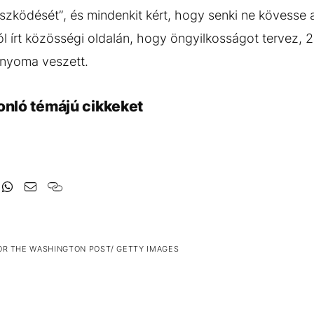
küszködését”, és mindenkit kért, hogy senki ne kövesse 
ól írt közösségi oldalán, hogy öngyilkosságot tervez,
n nyoma veszett.
onló témájú cikkeket
OR THE WASHINGTON POST/ GETTY IMAGES