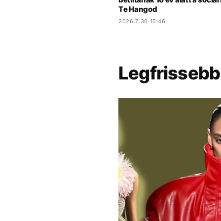
Te Hangod
2026.7.30 15:46
Legfrissebb