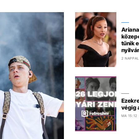
Ariana
közepé
tűnik e
nyilvá
2 NAPPAL
Ezekre
végig 
MA 15:12