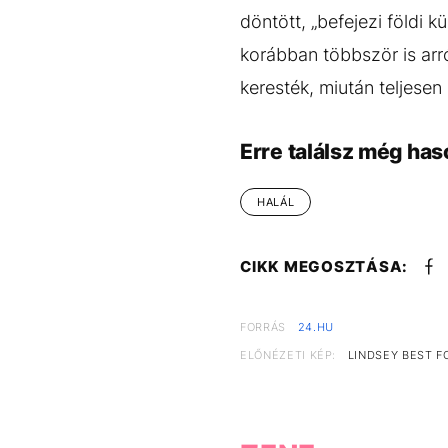
döntött, „befejezi földi 
korábban többször is arr
keresték, miután teljese
Erre találsz még has
HALÁL
CIKK MEGOSZTÁSA:
FORRÁS
24.HU
ELŐNÉZETI KÉP:
LINDSEY BEST F