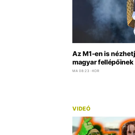
Az M1-en is nézhetj
magyar fellépőinek 
MA 08:23 -KOR
VIDEÓ