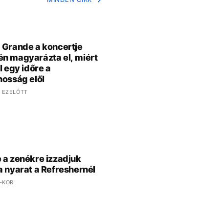
 Grande a koncertje
n magyarázta el, miért
l egy időre a
nosság elől
 EZELŐTT
 a zenékre izzadjuk
a nyarat a Refreshernél
 -KOR