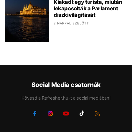
Kiakadt egy turista, miután
lekapcsolták a Parlament
díszkivilágítását
2 NAPPAL EZELŐTT
Social Media csatornák
Kövesd a Refresher.hu-t a social mediában!