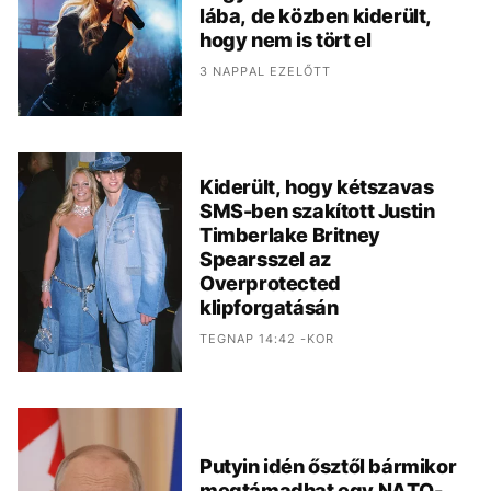
lába, de közben kiderült,
hogy nem is tört el
3 NAPPAL EZELŐTT
Kiderült, hogy kétszavas
SMS-ben szakított Justin
Timberlake Britney
Spearsszel az
Overprotected
klipforgatásán
TEGNAP 14:42 -KOR
Putyin idén ősztől bármikor
megtámadhat egy NATO-