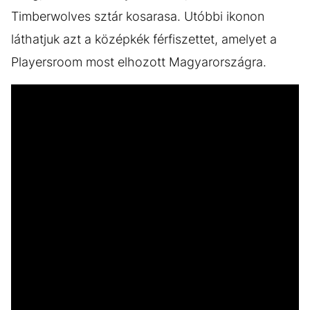
Timberwolves sztár kosarasa. Utóbbi ikonon
láthatjuk azt a középkék férfiszettet, amelyet a
Playersroom most elhozott Magyarországra.