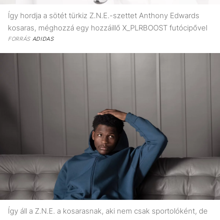
Így hordja a sötét türkiz Z.N.E.-szettet Anthony Edwards
kosaras, méghozzá egy hozzáillő X_PLRBOOST futócipővel
FORRÁS
ADIDAS
Így áll a Z.N.E. a kosarasnak, aki nem csak sportolóként, de