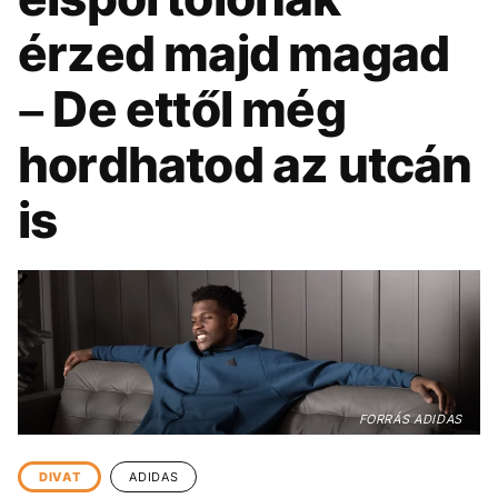
KÖZÉLET
UTAZÁS
érzed majd magad
ÉLETMÓD
DESIGN
– De ettől még
BESZÉLGETÉSEK
ARCOK
VIDEÓ
TÖRTÉNETEK
hordhatod az utcán
GASZTRO
is
FORRÁS ADIDAS
DIVAT
ADIDAS