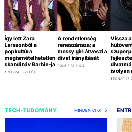
Így lett Zara
A rendetlenség
Vissza a
Larssonból a
reneszánsza: a
hűtővent
popkultúra
messy girl átveszi a
szuperp
megismételhetetlen
divat irányítását
fejleszt
skandináv Barbie-ja
divatmá
2026.7.31 11:24
is olyan
4 NAPPAL EZELŐTT
TEGNAP 12:
TECH-TUDOMÁNY
ENTR
MINDEN CIKK