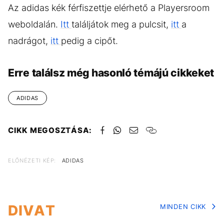
(7)
Az adidas kék férfiszettje elérhető a Playersroom
weboldalán.
Itt
találjátok meg a pulcsit,
itt
a
nadrágot,
itt
pedig a cipőt.
Erre találsz még hasonló témájú cikkeket
ADIDAS
CIKK MEGOSZTÁSA:
ELŐNÉZETI KÉP:
ADIDAS
DIVAT
MINDEN CIKK