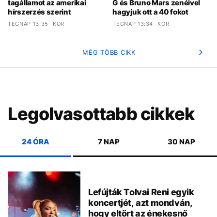
tagállamot az amerikai
G és Bruno Mars zenéivel
hírszerzés szerint
hagyjuk ott a 40 fokot
TEGNAP 13:35 -KOR
TEGNAP 13:34 -KOR
MÉG TÖBB CIKK
Legolvasottabb cikkek
24 ÓRA
7 NAP
30 NAP
Lefújták Tolvai Reni egyik
koncertjét, azt mondván,
hogy eltört az énekesnő