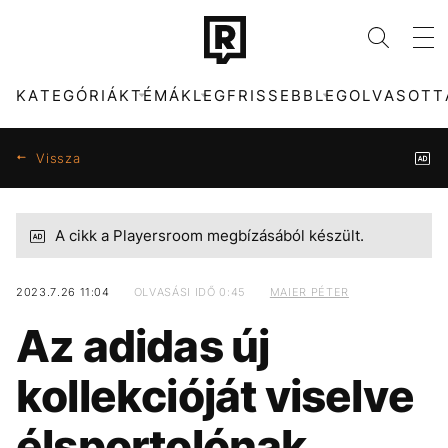
KATEGÓRIÁK
TÉMÁK
LEGFRISSEBB
LEGOLVASOTT
Vissza
A cikk a Playersroom megbízásából készült.
KATEGÓRIÁK
TÉMÁK
ZENE
KONCERT
DIVAT
HŐSÉG
2023.7.26 11:04
OLVASÁSI IDŐ 0:45
MAIER PÉTER
Az adidas új
KULTÚRA
SEBESTYÉN BALÁZS
ENTR
CELEB
FILM + SOROZAT
MAJKA
TECH-TUDOMÁNY
MTVA
kollekcióját viselve
SPORT
DUNA
TÁRSADALOM
ENERGIAVÁLSÁG
élsportolónak