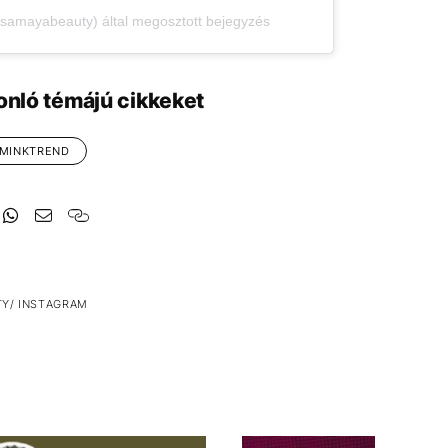
mayabeauty) által megosztott bejegyzés
onló témájú cikkeket
MINKTREND
Y/ INSTAGRAM