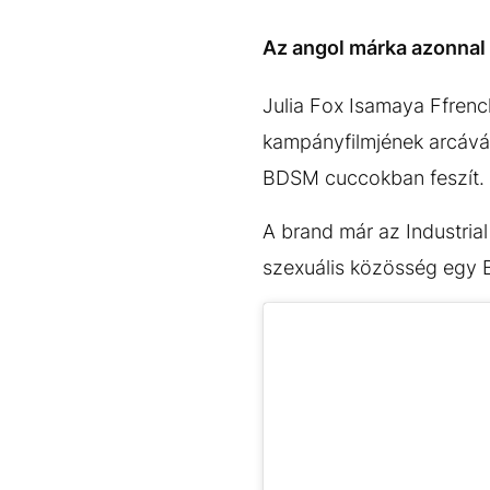
EGYÉB FORMÁTUMOK
REFRESHER
Kiemelt tartalmak
Videó
Kvíz
Médiaajánlat
Impresszum
Az angol márka azonnal
Julia Fox Isamaya Ffren
kampányfilmjének arcáv
BDSM cuccokban feszít.
A brand már az Industrial
szexuális közösség egy B