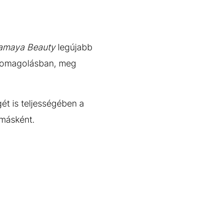
amaya Beauty
legújabb
csomagolásban, meg
gét is teljességében a
s másként.