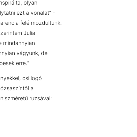
nspirálta, olyan
tatni ezt a vonalat“ -
parencia felé mozdultunk.
Szerintem Julia
re mindannyian
nnyian vágyunk, de
pesek erre.“
nyekkel, csillogó
rózsaszíntől a
niszméretű rúzsával: