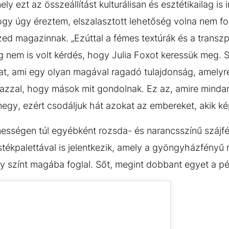
 ezt az összeállítást kulturálisan és esztétikailag is i
gy úgy éreztem, elszalasztott lehetőség volna nem foly
zed magazinnak. „Ezúttal a fémes textúrák és a transz
ig nem is volt kérdés, hogy Julia Foxot keressük meg. 
at, ami egy olyan magával ragadó tulajdonság, amely
 azzal, hogy mások mit gondolnak. Ez az, amire minda
y, ezért csodáljuk hát azokat az embereket, akik ké
mességen túl egyébként rozsda- és narancsszínű szájfé
stékpalettával is jelentkezik, amely a gyöngyházfényű 
 színt magába foglal. Sőt, megint dobbant egyet a pé