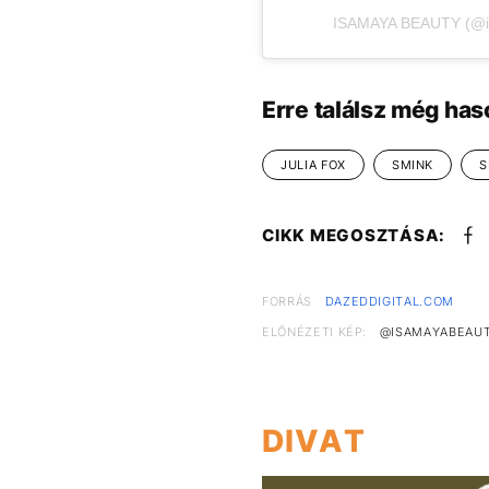
ISAMAYA BEAUTY (@isa
Erre találsz még has
JULIA FOX
SMINK
S
CIKK MEGOSZTÁSA:
FORRÁS
DAZEDDIGITAL.COM
ELŐNÉZETI KÉP:
@ISAMAYABEAUT
DIVAT