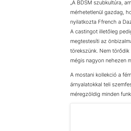
„A BDSM szubkultúra, amely
mérhetetlenül gazdag, ho
nyilatkozta Ffrench a Da
A castingot illetőleg ped
megtestesíti az önbizalm
törekszünk. Nem törődik
mégis nagyon nehezen meg
A mostani kollekció a fé
árnyalatokkal teli szemfe
méregzöldig minden funky