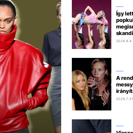
Így le
popkul
megis
skandi
2026.8.4 
A rend
messy 
irányí
2026.7.31
Vissza