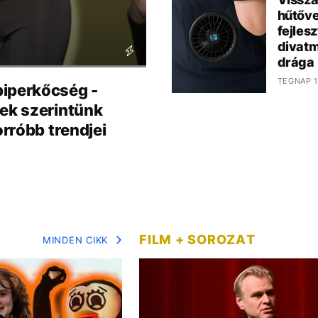
hűtőve
fejles
divatm
drága
TEGNAP 1
iperkőcség -
nek szerintünk
rróbb trendjei
FILM + SOROZAT
MINDEN CIKK