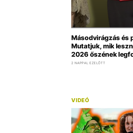
Másodvirágzás és p
Mutatjuk, mik lesz
2026 őszének legfo
2 NAPPAL EZELŐTT
VIDEÓ