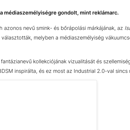
 a médiaszemélyiségre gondolt, mint reklámarc.
ch azonos nevű smink- és bőrápolási márkájának, az
Is
á választották, melyben a médiaszemélyiség vákuum
 fantázianevű kollekciójának vizualitását és szellemisé
DSM inspirálta, és ez most az Industrial 2.0-val sinc