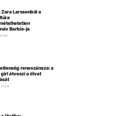
tt Zara Larssonból a
túra
mételhetetlen
náv Barbie-ja
11:34
etlenség reneszánsza: a
girl átveszi a divat
tását
 11:24
 a jövőbe: