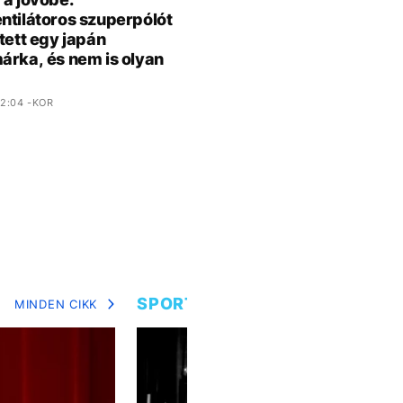
ntilátoros szuperpólót
ztett egy japán
árka, és nem is olyan
2:04 -KOR
SPORT
MINDEN CIKK
MIN