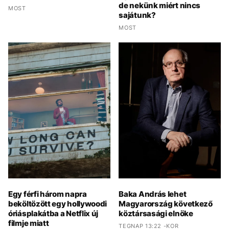
de nekünk miért nincs
MOST
sajátunk?
MOST
Egy férfi három napra
Baka András lehet
beköltözött egy hollywoodi
Magyarország következő
óriásplakátba a Netflix új
köztársasági elnöke
filmje miatt
TEGNAP 13:22 -KOR