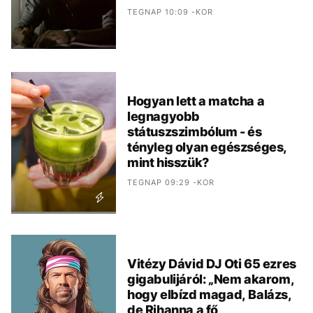
TEGNAP 10:09 -KOR
Hogyan lett a matcha a
legnagyobb
státuszszimbólum - és
tényleg olyan egészséges,
mint hisszük?
TEGNAP 09:29 -KOR
Vitézy Dávid DJ Oti 65 ezres
gigabulijáról: „Nem akarom,
hogy elbízd magad, Balázs,
de Rihanna a fő