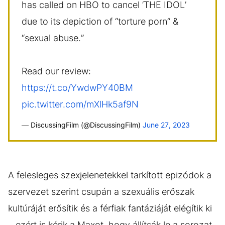
has called on HBO to cancel ‘THE IDOL’
due to its depiction of “torture porn” &
“sexual abuse.”
Read our review:
https://t.co/YwdwPY40BM
pic.twitter.com/mXlHk5af9N
— DiscussingFilm (@DiscussingFilm)
June 27, 2023
A felesleges szexjelenetekkel tarkított epizódok a
szervezet szerint csupán a szexuális erőszak
kultúráját erősítik és a férfiak fantáziáját elégítik ki
– ezért is kérik a Maxot, hogy állítsák le a sorozat