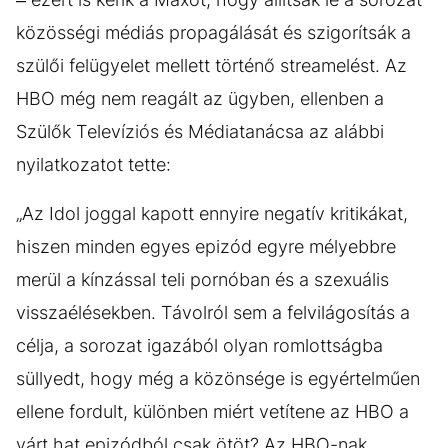
közösségi médiás propagálását és szigorítsák a
szülői felügyelet mellett történő streamelést. Az
HBO még nem reagált az ügyben, ellenben a
Szülők Televíziós és Médiatanácsa az alábbi
nyilatkozatot tette:
„Az Idol joggal kapott ennyire negatív kritikákat,
hiszen minden egyes epizód egyre mélyebbre
merül a kínzással teli pornóban és a szexuális
visszaélésekben. Távolról sem a felvilágosítás a
célja, a sorozat igazából olyan romlottságba
süllyedt, hogy még a közönsége is egyértelműen
ellene fordult, különben miért vetítene az HBO a
várt hat epizódból csak ötöt? Az HBO-nak