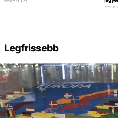
legye
2026.7.19 9:05
2026.8.1
Legfrissebb