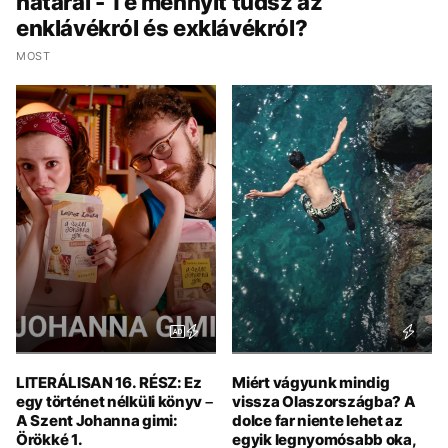
határai - Te mennyit tudsz az
enklávékról és exklávékról?
MOST
LITERÁLISAN 16. RÉSZ: Ez
Miért vágyunk mindig
egy történet nélküli könyv –
vissza Olaszországba? A
A Szent Johanna gimi:
dolce far niente lehet az
Örökké 1.
egyik legnyomósabb oka,