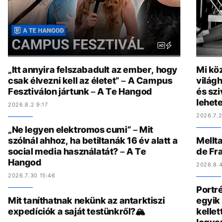
„Itt annyira felszabadult az ember, hogy
Mi köz
csak élvezni kell az életet” – A Campus
világh
Fesztiválon jártunk – A Te Hangod
és szi
lehete
2026.8.2 9:17
2026.7.2
„Ne legyen elektromos cumi” – Mit
szólnál ahhoz, ha betiltanák 16 év alatt a
Mellta
social media használatát? – A Te
de Fr
Hangod
2026.8.4
2026.7.30 15:46
Portré
Mit taníthatnak nekünk az antarktiszi
egyik 
expedíciók a saját testünkről?🏔️
kelle