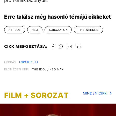
promónak bizonyult.
Erre találsz még hasonló témájú cikkeket
AZ IDOL
HBO
SOROZATOK
THE WEEKND
CIKK MEGOSZTÁSA:
FORRÁS
ESPORT1.HU
ELŐNÉZETI KÉP:
THE IDOL / HBO MAX
FILM + SOROZAT
MINDEN CIKK