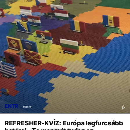
ENTR
most
REFRESHER-KVÍZ: Európa legfurcsább