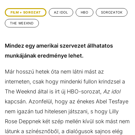
KÖZÉLET
UTAZÁS
FILM + SOROZAT
AZ IDOL
HBO
SOROZATOK
ÉLETMÓD
DESIGN
THE WEEKND
BESZÉLGETÉSEK
ARCOK
VIDEÓ
TÖRTÉNETEK
Mindez egy amerikai szervezet állhatatos
GASZTRO
munkájának eredménye lehet.
Már hosszú hetek óta nem látni mást az
interneten, csak hogy mindenki fullon krindzsel a
The Weeknd által is írt új HBO-sorozat,
Az idol
kapcsán. Azonfelül, hogy az énekes Abel Tesfaye
nem igazán tud hitelesen játszani, s hogy Lilly
Rose Deppnek két szép mellén kívül sok mást nem
látunk a színésznőből, a dialógusok sajnos elég