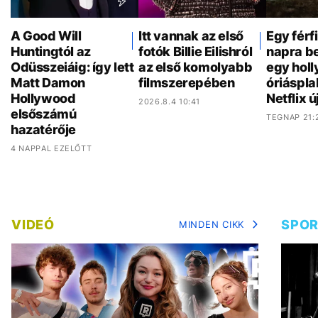
A Good Will
Itt vannak az első
Egy férf
Huntingtól az
fotók Billie Eilishról
napra be
Odüsszeiáig: így lett
az első komolyabb
egy hol
Matt Damon
filmszerepében
óriáspla
Hollywood
Netflix ú
2026.8.4 10:41
elsőszámú
TEGNAP 21:
hazatérője
4 NAPPAL EZELŐTT
VIDEÓ
SPO
MINDEN CIKK