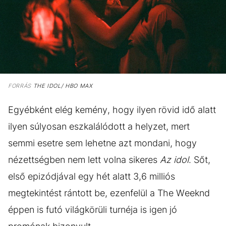
FORRÁS
THE IDOL/ HBO MAX
Egyébként elég kemény, hogy ilyen rövid idő alatt
ilyen súlyosan eszkalálódott a helyzet, mert
semmi esetre sem lehetne azt mondani, hogy
nézettségben nem lett volna sikeres
Az idol
. Sőt,
első epizódjával egy hét alatt 3,6 milliós
megtekintést rántott be, ezenfelül a The Weeknd
éppen is futó világkörüli turnéja is igen jó