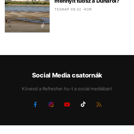
mennyit tudsz a Dunáról?
TEGNAP 09:32 -KOR
Social Media csatornák
Kövesd a Refresher.hu-t a social mediában!