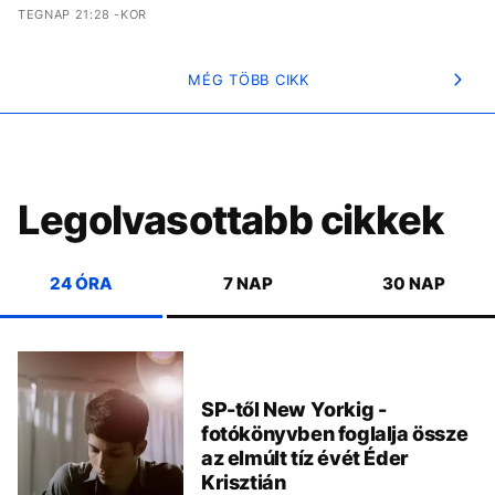
TEGNAP 21:28 -KOR
MÉG TÖBB CIKK
Legolvasottabb cikkek
24 ÓRA
7 NAP
30 NAP
SP-től New Yorkig -
fotókönyvben foglalja össze
az elmúlt tíz évét Éder
Krisztián