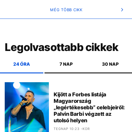
MÉG TÖBB CIKK
Legolvasottabb cikkek
24 ÓRA
7 NAP
30 NAP
Kijött a Forbes listája
Magyarország
„legértékesebb“ celebjeiről:
Palvin Barbi végzett az
utolsó helyen
TEGNAP 10:23 -KOR