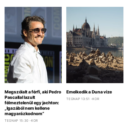
Megszólalt a férfi, aki Pedro
Emelkedik a Duna vize
Pascallal lazult
TEGNAP 13:51 -KOR
félmeztelenül egy jachton:
„Igazából nem kellene
magyarázkodnom“
TEGNAP 15:30 -KOR