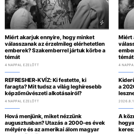
Miért akarjuk ennyire, hogy minket
Miért
válasszanak az érzelmileg elérhetetlen
válas
emberek? Szakemberrel jártuk körbe a
ember
témát
témát
4 NAPPAL EZELŐTT
4 NAPPA
REFRESHER-KVÍZ: Ki festette, ki
Kiderü
faragta? Mit tudsz a világ leghíresebb
a 202
képzőművészeti alkotásairól?
leszne
4 NAPPAL EZELŐTT
2026.8.1
Hová menjünk, miket nézzünk
A köz
augusztusban? Utazás a 2000-es évek
hogya
mélyére és az amerikai álom magyar
keres