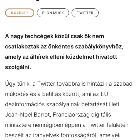
KÖZÉLET
UTAZÁS
KÖZÉLET
ELON MUSK
TWITTER
ÉLETMÓD
DESIGN
BESZÉLGETÉSEK
ARCOK
A nagy techcégek közül csak ők nem
VIDEÓ
TÖRTÉNETEK
csatlakoztak az önkéntes szabálykönyvhöz,
GASZTRO
amely az álhírek elleni küzdelmet hivatott
szolgálni.
Úgy tűnik, a Twitter továbbra is hintázik a szabad
működés és a betiltás között, ami az EU
dezinformációs szabályainak betartását illeti.
Jean-Noël Barrot, Franciaország digitális
minisztere nemrégiben éppen a Twitter felületén
beszélt az irányelvek fontosságáról, amelyek