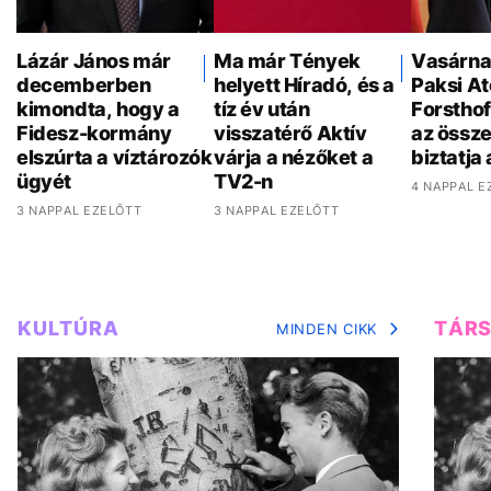
Lázár János már
Ma már Tények
Vasárnap
decemberben
helyett Híradó, és a
Paksi A
kimondta, hogy a
tíz év után
Forsthof
Fidesz-kormány
visszatérő Aktív
az össz
elszúrta a víztározók
várja a nézőket a
biztatja
ügyét
TV2-n
4 NAPPAL E
3 NAPPAL EZELŐTT
3 NAPPAL EZELŐTT
KULTÚRA
TÁR
MINDEN CIKK