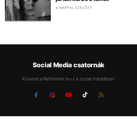
4 NAPPAL EZELŐTT
Social Media csatornák
Kövesd a Refresher.hu-t a social mediában!