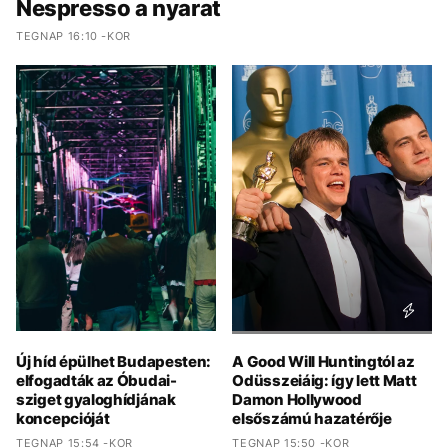
Nespresso a nyarat
TEGNAP 16:10 -KOR
Új híd épülhet Budapesten:
A Good Will Huntingtól az
elfogadták az Óbudai-
Odüsszeiáig: így lett Matt
sziget gyaloghídjának
Damon Hollywood
koncepcióját
elsőszámú hazatérője
TEGNAP 15:54 -KOR
TEGNAP 15:50 -KOR