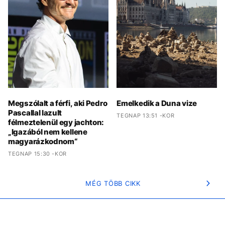
Megszólalt a férfi, aki Pedro
Emelkedik a Duna vize
Pascallal lazult
TEGNAP 13:51 -KOR
félmeztelenül egy jachton:
„Igazából nem kellene
magyarázkodnom“
TEGNAP 15:30 -KOR
MÉG TÖBB CIKK