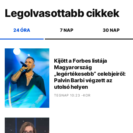
Legolvasottabb cikkek
24 ÓRA
7 NAP
30 NAP
Kijött a Forbes listája
Magyarország
„legértékesebb“ celebjeiről:
Palvin Barbi végzett az
utolsó helyen
TEGNAP 10:23 -KOR