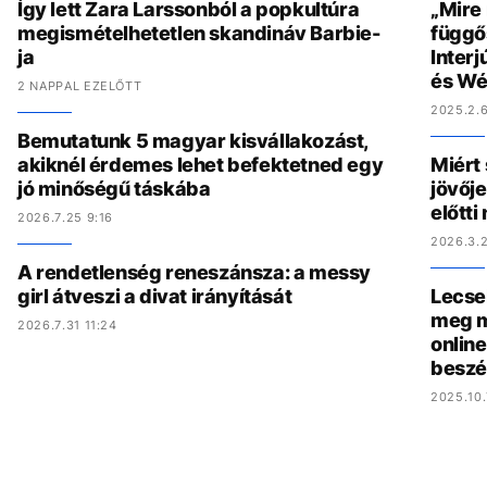
Így lett Zara Larssonból a popkultúra
„Mire
megismételhetetlen skandináv Barbie-
függő
ja
Interj
és Wé
2 NAPPAL EZELŐTT
2025.2.6
Bemutatunk 5 magyar kisvállakozást,
akiknél érdemes lehet befektetned egy
Miért 
jó minőségű táskába
jövőj
előtt
2026.7.25 9:16
2026.3.
A rendetlenség reneszánsza: a messy
girl átveszi a divat irányítását
Lecse
meg m
2026.7.31 11:24
online
beszé
2025.10.