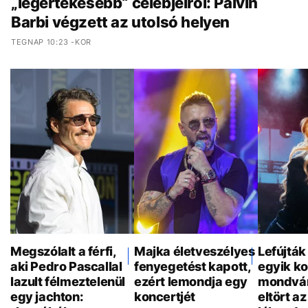
„legértékesebb“ celebjeiről: Palvin
Barbi végzett az utolsó helyen
TEGNAP 10:23 -KOR
Megszólalt a férfi,
Majka életveszélyes
Lefújták
aki Pedro Pascallal
fenyegetést kapott,
egyik ko
lazult félmeztelenül
ezért lemondja egy
mondván
egy jachton:
koncertjét
eltört a