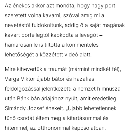
Az énekes akkor azt mondta, hogy nagy port
szeretett volna kavarni, szóval amíg mi a
nevetéstől fuldokoltunk, addig ő a saját magának
kavart porfellegtől kapkodta a levegőt –
hamarosan le is tiltotta a kommentelés
lehetőségét a közzétett videó alatt.
Mire kihevertük a traumát (mármint mindkét fél),
Varga Viktor újabb bátor és hazafias
feldolgozással jelentkezett: a nemzet himnusza
után Bánk bán áriájához nyúlt, amit eredetileg
Simándy József énekelt. „Újabb lehetetlennek
tűnő csodát éltem meg a kitartásommal és
hitemmel, az otthonommal kapcsolatban.