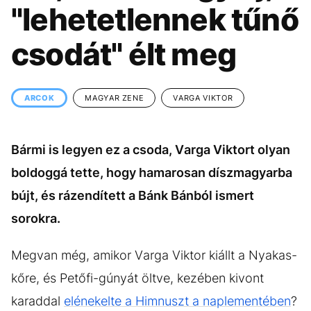
KÖZÉLET
UTAZÁS
"lehetetlennek tűnő
ÉLETMÓD
DESIGN
csodát" élt meg
BESZÉLGETÉSEK
ARCOK
VIDEÓ
TÖRTÉNETEK
ARCOK
MAGYAR ZENE
VARGA VIKTOR
GASZTRO
Bármi is legyen ez a csoda, Varga Viktort olyan
boldoggá tette, hogy hamarosan díszmagyarba
bújt, és rázendített a Bánk Bánból ismert
sorokra.
Megvan még, amikor Varga Viktor kiállt a Nyakas-
kőre, és Petőfi-gúnyát öltve, kezében kivont
karaddal
elénekelte a Himnuszt a naplementében
?