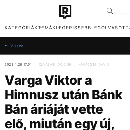
KATEGÓRIÁK
TÉMÁK
LEGFRISSEBB
LEGOLVASOTT
Vissza
2023.4.28 17:51
OLVASÁSI IDŐ 0:36
KOVÁCS M. DÁVID
KATEGÓRIÁK
TÉMÁK
Varga Viktor a
ZENE
FIDESZ
DIVAT
MAJKA
Himnusz után Bánk
KULTÚRA
SZIGET FESZTIVÁL
ENTR
ENERGIAVÁLSÁG
Bán áriáját vette
FILM + SOROZAT
ARIANA GRANDE
TECH-TUDOMÁNY
KONCERT
elő, miután egy új,
SPORT
HALÁL
TÁRSADALOM
SEBESTYÉN BALÁZS