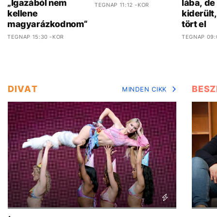
„Igazából nem
lába, de
TEGNAP 11:12 -KOR
kellene
kiderült
magyarázkodnom“
tört el
TEGNAP 15:30 -KOR
TEGNAP 09:
DIVAT
BESZ
MINDEN CIKK