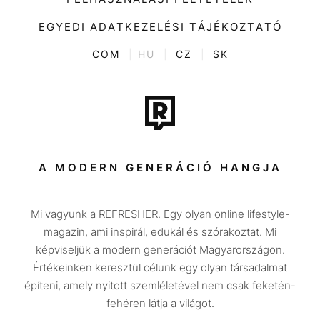
Videó
Kultúra
EGYEDI ADATKEZELÉSI TÁJÉKOZTATÓ
Kvíz
ENTR
COM
|
HU
|
CZ
|
SK
Film + sorozat
Tech-Tudomány
Sport
Társadalom
A MODERN GENERÁCIÓ HANGJA
Közélet
Mi vagyunk a REFRESHER. Egy olyan online lifestyle-
Utazás
magazin, ami inspirál, edukál és szórakoztat. Mi
Életmód
képviseljük a modern generációt Magyarországon.
Értékeinken keresztül célunk egy olyan társadalmat
Design
építeni, amely nyitott szemléletével nem csak feketén-
Beszélgetések
fehéren látja a világot.