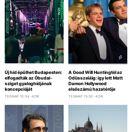
Új híd épülhet Budapesten:
A Good Will Huntingtól az
elfogadták az Óbudai-
Odüsszeiáig: így lett Matt
sziget gyaloghídjának
Damon Hollywood
koncepcióját
elsőszámú hazatérője
TEGNAP 15:54 -KOR
TEGNAP 15:50 -KOR