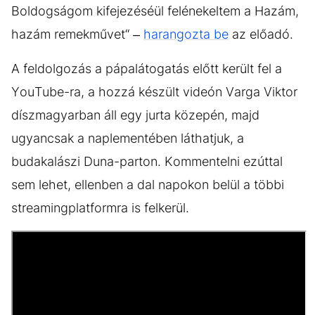
Boldogságom kifejezéséül felénekeltem a Hazám,
hazám remekművet“ –
harangozta be
az előadó.
A feldolgozás a pápalátogatás előtt került fel a
YouTube-ra, a hozzá készült videón Varga Viktor
díszmagyarban áll egy jurta közepén, majd
ugyancsak a naplementében láthatjuk, a
budakalászi Duna-parton. Kommentelni ezúttal
sem lehet, ellenben a dal napokon belül a többi
streamingplatformra is felkerül.