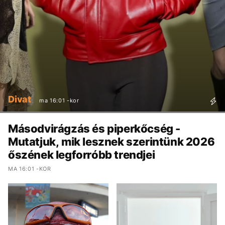
Divat
ma 16:01 -kor
Másodvirágzás és piperkőcség -
Mutatjuk, mik lesznek szerintünk 2026
őszének legforróbb trendjei
MA 16:01 -KOR