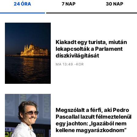
24 ÓRA
7 NAP
30 NAP
Kiakadt egy turista, miután
lekapcsolták a Parlament
díszkivilágítását
MA 13:49 -KOR
Megszólalt a férfi, aki Pedro
Pascallal lazult félmeztelenül
egy jachton: „Igazából nem
kellene magyarázkodnom“