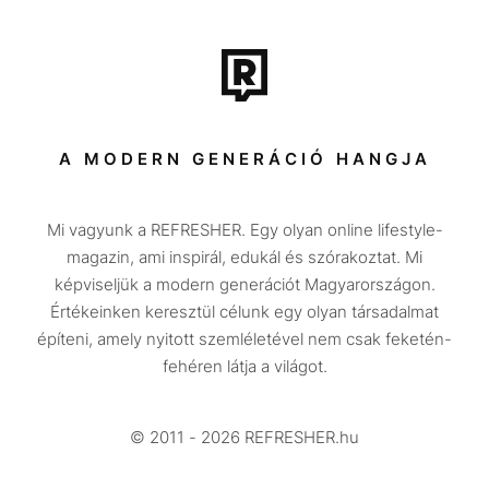
Film + sorozat
Tech-Tudomány
Sport
Társadalom
A MODERN GENERÁCIÓ HANGJA
Közélet
Mi vagyunk a REFRESHER. Egy olyan online lifestyle-
Utazás
magazin, ami inspirál, edukál és szórakoztat. Mi
Életmód
képviseljük a modern generációt Magyarországon.
Értékeinken keresztül célunk egy olyan társadalmat
Design
építeni, amely nyitott szemléletével nem csak feketén-
Beszélgetések
fehéren látja a világot.
Arcok
© 2011 - 2026 REFRESHER.hu
Videó