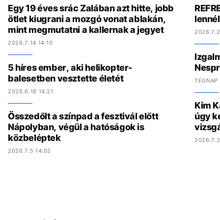
Egy 19 éves srác Zalában azt hitte, jobb
REFRE
ötlet kiugrani a mozgó vonat ablakán,
lenné
mint megmutatni a kallernak a jegyet
2026.7.2
2026.7.14 14:10
Izgal
5 híres ember, aki helikopter-
Nespr
balesetben vesztette életét
TEGNAP 
2026.6.18 14:21
Kim K
Összedőlt a színpad a fesztivál előtt
úgy ke
Nápolyban, végül a hatóságok is
vizsgá
közbeléptek
2026.7.2
2026.7.5 14:02