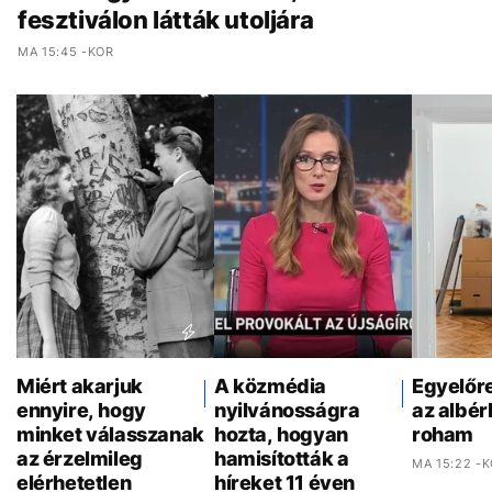
fesztiválon látták utoljára
MA 15:45 -KOR
Miért akarjuk
A közmédia
Egyelőr
ennyire, hogy
nyilvánosságra
az albér
minket válasszanak
hozta, hogyan
roham
az érzelmileg
hamisították a
MA 15:22 -
elérhetetlen
híreket 11 éven