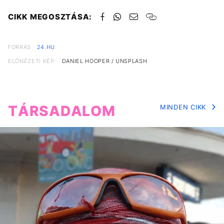
CIKK MEGOSZTÁSA:
FORRÁS
24.HU
ELŐNÉZETI KÉP:
DANIEL HOOPER / UNSPLASH
TÁRSADALOM
MINDEN CIKK