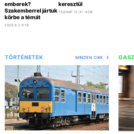
emberek?
keresztül
Szakemberrel jártuk
TEGNAP 12:31 -KOR
körbe a témát
2026.8.2 9:18
TÖRTÉNETEK
GAS
MINDEN CIKK