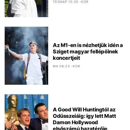
TEGNAP 15:30 -KOR
Az M1-en is nézhetjük idén a
Sziget magyar fellépőinek
koncertjeit
MA 08:23 -KOR
A Good Will Huntingtól az
Odüsszeiáig: így lett Matt
Damon Hollywood
elsőszámú hazatérője