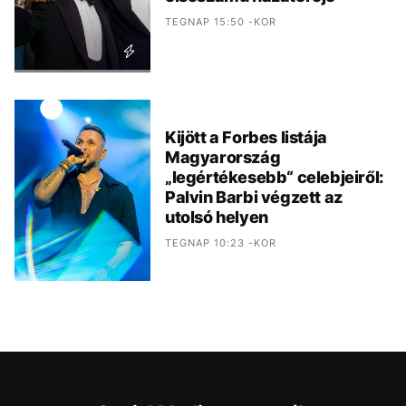
TEGNAP 15:50 -KOR
Kijött a Forbes listája
Magyarország
„legértékesebb“ celebjeiről:
Palvin Barbi végzett az
utolsó helyen
TEGNAP 10:23 -KOR