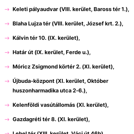
Keleti pályaudvar (VIII. kerület, Baross tér 1.),
Blaha Lujza tér (VIII. kerület, József krt. 2.),
Kálvin tér 10. (IX. kerület),
Határ út (IX. kerület, Ferde u.),
Móricz Zsigmond körtér 2. (XI. kerület),
Újbuda-központ (XI. kerület, Október
huszonharmadika utca 2-6.),
Kelenföldi vasútállomás (XI. kerület),
Gazdagréti tér 8. (XI. kerület),
Lehel tér (XIII. kerület, Váci út 46b),