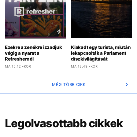
Ezekre a zenékre izzadjuk
Kiakadt egy turista, miután
végig a nyarat a
lekapcsolták a Parlament
Refreshernél
díszkivilágítását
MA 15:12 -KOR
MA 13:49 -KOR
MÉG TÖBB CIKK
Legolvasottabb cikkek