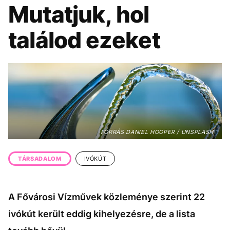
KÖZÉLET
UTAZÁS
Mutatjuk, hol
ÉLETMÓD
DESIGN
találod ezeket
BESZÉLGETÉSEK
ARCOK
VIDEÓ
TÖRTÉNETEK
GASZTRO
FORRÁS DANIEL HOOPER / UNSPLASH
TÁRSADALOM
IVÓKÚT
A Fővárosi Vízművek közleménye szerint 22
ivókút került eddig kihelyezésre, de a lista