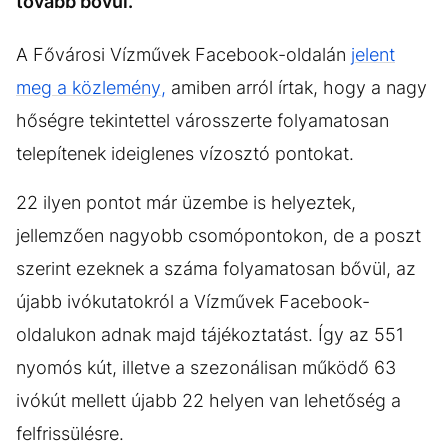
tovább bővül.
A Fővárosi Vízművek Facebook-oldalán
jelent
meg a közlemény,
amiben arról írtak, hogy a nagy
hőségre tekintettel városszerte folyamatosan
telepítenek ideiglenes vízosztó pontokat.
22 ilyen pontot már üzembe is helyeztek,
jellemzően nagyobb csomópontokon, de a poszt
szerint ezeknek a száma folyamatosan bővül, az
újabb ivókutatokról a Vízművek Facebook-
oldalukon adnak majd tájékoztatást. Így az 551
nyomós kút, illetve a szezonálisan működő 63
ivókút mellett újabb 22 helyen van lehetőség a
felfrissülésre.