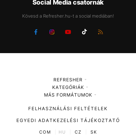
Social Media csatornák
Kövesd a Refresher.hu-t a social mediában!
REFRESHER
KATEGÓRIÁK
Médiaajánlat
MÁS FORMÁTUMOK
Zene
Impresszum
Kiemelt tartalmak
Divat
FELHASZNÁLÁSI FELTÉTELEK
Videó
Kultúra
EGYEDI ADATKEZELÉSI TÁJÉKOZTATÓ
Kvíz
ENTR
COM
|
HU
|
CZ
|
SK