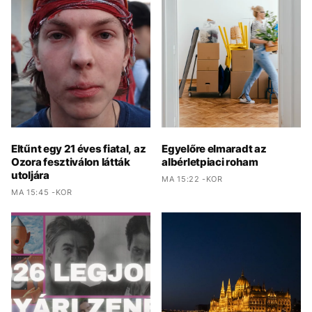
Eltűnt egy 21 éves fiatal, az
Egyelőre elmaradt az
Ozora fesztiválon látták
albérletpiaci roham
utoljára
MA 15:22 -KOR
MA 15:45 -KOR