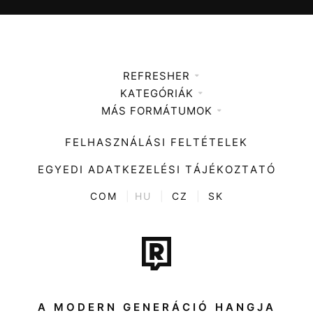
REFRESHER
KATEGÓRIÁK
Médiaajánlat
MÁS FORMÁTUMOK
Zene
Impresszum
Kiemelt tartalmak
Divat
FELHASZNÁLÁSI FELTÉTELEK
Videó
Kultúra
EGYEDI ADATKEZELÉSI TÁJÉKOZTATÓ
Kvíz
ENTR
COM
|
HU
|
CZ
|
SK
Film + sorozat
Tech-Tudomány
Sport
Társadalom
A MODERN GENERÁCIÓ HANGJA