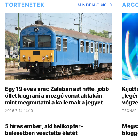
TÖRTÉNETEK
ARC
MINDEN CIKK
Egy 19 éves srác Zalában azt hitte, jobb
Kijött
ötlet kiugrani a mozgó vonat ablakán,
„legér
mint megmutatni a kallernak a jegyet
végzet
2026.7.14 14:10
TEGNAP 
5 híres ember, aki helikopter-
Megszó
balesetben vesztette életét
blogg