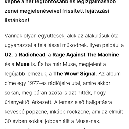
képbe a hét legfontosabb és legizgalmasabb
zenei megjelenéseivel frissített lejátszási
listánkon!
Vannak olyan együttesek, akik az alakulásuk óta
ugyanazzal a felállással működnek. Ilyen például a
U2
, a
Radiohead
, a
Rage Against The Machine
és a
Muse
is. És ha már Muse, megjelent a
legújabb lemezük, a
The Wow! Signal
. Az album
címe egy 1977-es rádiójelre utal, amire akkor
sokan, meg páran azóta is azt hitték, hogy
űrlényektől érkezett. A lemez első hallgatásra
kevésbé popzene, inkább rockzene, ami az elmúlt
30 évben sokkal jobban állt a Muse-nak.