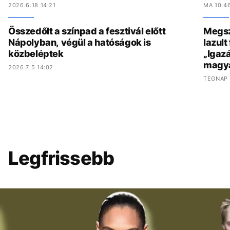
2026.6.18 14:21
MA 10:4
Összedőlt a színpad a fesztivál előtt
Megszó
Nápolyban, végül a hatóságok is
lazult
közbeléptek
„Igaz
magy
2026.7.5 14:02
TEGNAP 
Legfrissebb