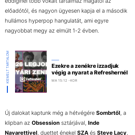
eddiginél több vokált tartalmaz magától az
előadótól, és nagyon ügyesen kapja el a második
hullámos hyperpop hangulatát, ami egyre
nagyobbat megy az elmúlt 1-2 évben.
KIEMELT TARTALOM
Ezekre a zenékre izzadjuk
végig a nyarat a Refreshernél
MA 15:12 -KOR
Új dalokat kaptunk még a hétvégére
Sombrtől
, a
klipban az
Obsession
sztárjával,
Inde
Navarettivel
, duettet énekel
SZA
és
Steve Lacy
,