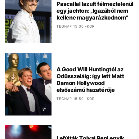
Pascallal lazult félmeztelenül
egy jachton: „Igazából nem
kellene magyarázkodnom“
TEGNAP 15:30 -KOR
A Good Will Huntingtól az
Odüsszeiáig: így lett Matt
Damon Hollywood
elsőszámú hazatérője
TEGNAP 15:50 -KOR
Lefújták Tolvai Reni egyik