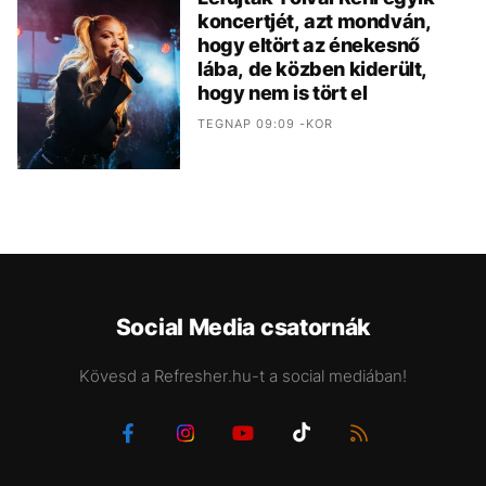
koncertjét, azt mondván,
hogy eltört az énekesnő
lába, de közben kiderült,
hogy nem is tört el
TEGNAP 09:09 -KOR
Social Media csatornák
Kövesd a Refresher.hu-t a social mediában!