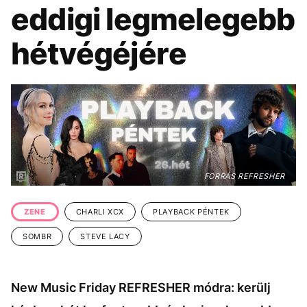
KÖZÉLET
UTAZÁS
eddigi legmelegebb
ÉLETMÓD
DESIGN
hétvégéjére
BESZÉLGETÉSEK
ARCOK
VIDEÓ
TÖRTÉNETEK
GASZTRO
FORRÁS REFRESHER
ZENE
CHARLI XCX
PLAYBACK PÉNTEK
SOMBR
STEVE LACY
New Music Friday REFRESHER módra: kerülj