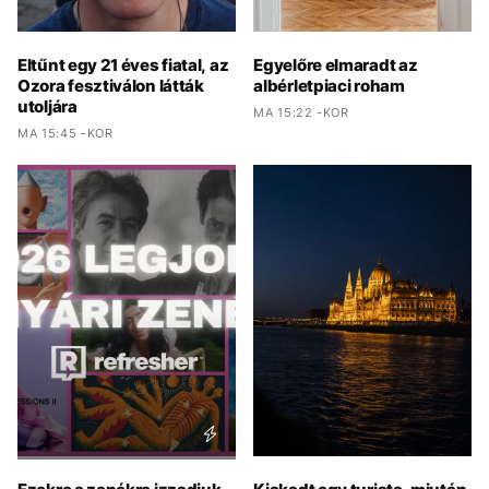
Eltűnt egy 21 éves fiatal, az
Egyelőre elmaradt az
Ozora fesztiválon látták
albérletpiaci roham
utoljára
MA 15:22 -KOR
MA 15:45 -KOR