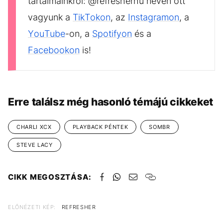
tartalmainkról: @refresherhu néven ott
vagyunk a
TikTokon
, az
Instagramon
, a
YouTube
-on, a
Spotifyon
és a
Facebookon
is!
Erre találsz még hasonló témájú cikkeket
CHARLI XCX
PLAYBACK PÉNTEK
SOMBR
STEVE LACY
CIKK MEGOSZTÁSA:
ELŐNÉZETI KÉP:
REFRESHER