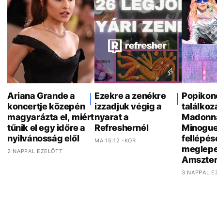
Ariana Grande a
Ezekre a zenékre
Popikon
koncertje közepén
izzadjuk végig a
találkoz
magyarázta el, miért
nyarat a
Madonna
tűnik el egy időre a
Refreshernél
Minogue
nyilvánosság elől
fellépés
MA 15:12 -KOR
meglepe
2 NAPPAL EZELŐTT
Amszte
3 NAPPAL E