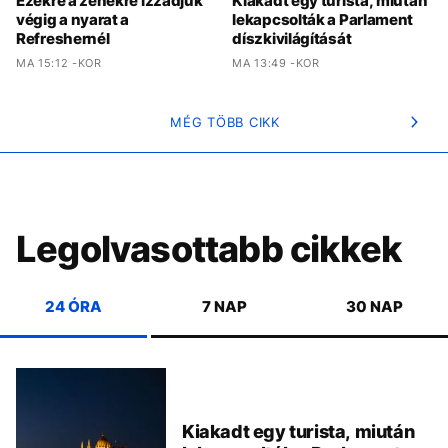
Ezekre a zenékre izzadjuk
Kiakadt egy turista, miután
végig a nyarat a
lekapcsolták a Parlament
Refreshernél
díszkivilágítását
MA 15:12 -KOR
MA 13:49 -KOR
MÉG TÖBB CIKK
Legolvasottabb cikkek
24 ÓRA
7 NAP
30 NAP
Kiakadt egy turista, miután