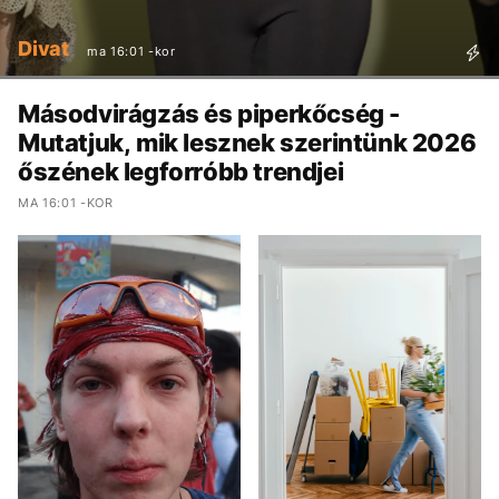
Divat
ma 16:01 -kor
Másodvirágzás és piperkőcség -
Mutatjuk, mik lesznek szerintünk 2026
őszének legforróbb trendjei
MA 16:01 -KOR