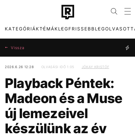
KATEGÓRIÁK
TÉMÁK
LEGFRISSEBB
LEGOLVASOTT
Vissza
2026.6.26 12:28
OLVASÁSI IDŐ 1:05
JÓKAY KRISTÓF
KATEGÓRIÁK
TÉMÁK
Playback Péntek:
ZENE
FIDESZ
DIVAT
SZIGET FESZTIVÁL
Madeon és a Muse
KULTÚRA
ENERGIAVÁLSÁG
ENTR
STREAMING
új lemezeivel
FILM + SOROZAT
KONCERT
TECH-TUDOMÁNY
HALÁL
készülünk az év
SPORT
MTVA
TÁRSADALOM
SEBESTYÉN BALÁZS