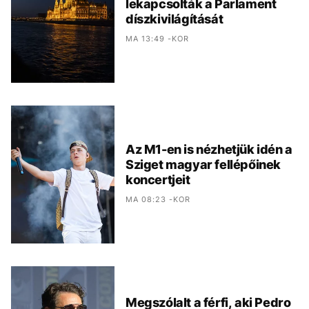
lekapcsolták a Parlament
díszkivilágítását
MA 13:49 -KOR
Az M1-en is nézhetjük idén a
Sziget magyar fellépőinek
koncertjeit
MA 08:23 -KOR
Megszólalt a férfi, aki Pedro