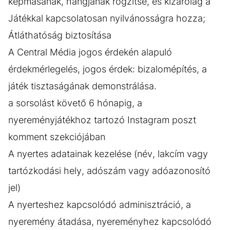
képmásának, hangjának rögzítse, és kizárólag a
Játékkal kapcsolatosan nyilvánosságra hozza;
Átláthatóság biztosítása
A Central Média jogos érdekén alapuló
érdekmérlegelés, jogos érdek: bizalomépítés, a
játék tisztaságának demonstrálása.
a sorsolást követő 6 hónapig, a
nyereményjátékhoz tartozó Instagram poszt
komment szekciójában
A nyertes adatainak kezelése (név, lakcím vagy
tartózkodási hely, adószám vagy adóazonosító
jel)
A nyerteshez kapcsolódó adminisztráció, a
nyeremény átadása, nyereményhez kapcsolódó