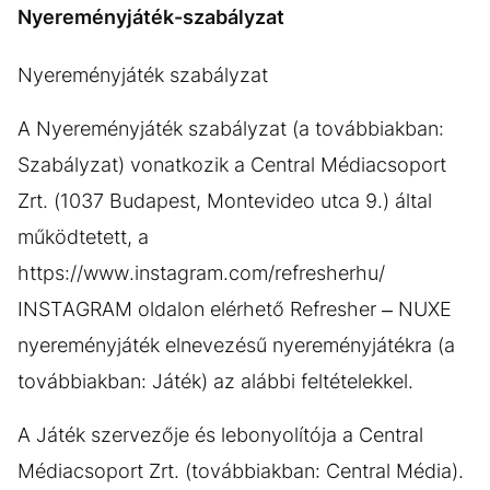
KÖZÉLET
UTAZÁS
Nyereményjáték-szabályzat
ÉLETMÓD
DESIGN
Nyereményjáték szabályzat
BESZÉLGETÉSEK
ARCOK
A Nyereményjáték szabályzat (a továbbiakban:
VIDEÓ
TÖRTÉNETEK
Szabályzat) vonatkozik a Central Médiacsoport
GASZTRO
Zrt. (1037 Budapest, Montevideo utca 9.) által
működtetett, a
https://www.instagram.com/refresherhu/
INSTAGRAM oldalon elérhető Refresher – NUXE
nyereményjáték elnevezésű nyereményjátékra (a
továbbiakban: Játék) az alábbi feltételekkel.
A Játék szervezője és lebonyolítója a Central
Médiacsoport Zrt. (továbbiakban: Central Média).