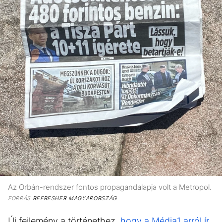
Az Orbán-rendszer fontos propagandalapja volt a Metropol.
FORRÁS
REFRESHER MAGYARORSZÁG
Új fejlemény a történethez,
hogy a Média1 arról ír
,