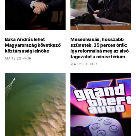
Baka András lehet
Meseolvasás, hosszabb
Magyarország következő
szünetek, 35 perces órák:
köztársasági elnöke
így reformálná meg az alsó
tagozatot a minisztérium
MA 13:22 -KOR
MA 12:39 -KOR