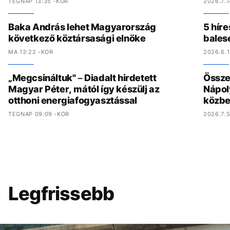
TEGNAP 13:35 -KOR
2026.7.1
Baka András lehet Magyarország
5 híre
következő köztársasági elnöke
bales
MA 13:22 -KOR
2026.6.1
„Megcsináltuk" – Diadalt hirdetett
Összed
Magyar Péter, mától így készülj az
Nápol
otthoni energiafogyasztással
közbe
TEGNAP 09:09 -KOR
2026.7.5
Legfrissebb