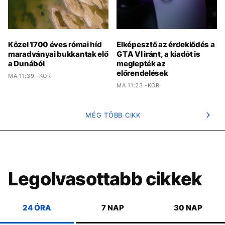
Közel 1700 éves római híd
Elképesztő az érdeklődés a
maradványai bukkantak elő
GTA VI iránt, a kiadót is
a Dunából
meglepték az
előrendelések
MA 11:39 -KOR
MA 11:23 -KOR
MÉG TÖBB CIKK
Legolvasottabb cikkek
24 ÓRA
7 NAP
30 NAP