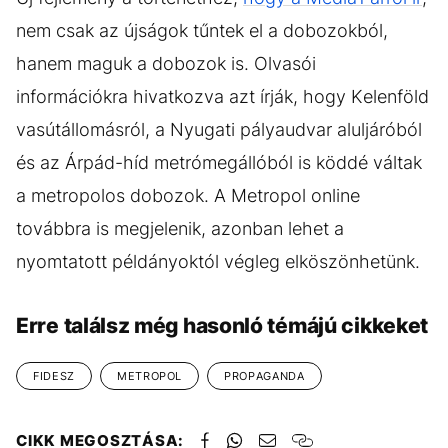
nem csak az újságok tűntek el a dobozokból,
hanem maguk a dobozok is. Olvasói
információkra hivatkozva azt írják, hogy Kelenföld
vasútállomásról, a Nyugati pályaudvar aluljáróból
és az Árpád-híd metrómegállóból is köddé váltak
a metropolos dobozok. A Metropol online
továbbra is megjelenik, azonban lehet a
nyomtatott példányoktól végleg elköszönhetünk.
Erre találsz még hasonló témájú cikkeket
FIDESZ
METROPOL
PROPAGANDA
CIKK MEGOSZTÁSA: