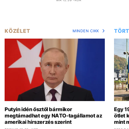
KÖZÉLET
TÖRT
MINDEN CIKK
Putyin idén ősztől bármikor
Egy 19
megtámadhat egy NATO-tagállamot az
ötlet
amerikai hírszerzés szerint
mint 