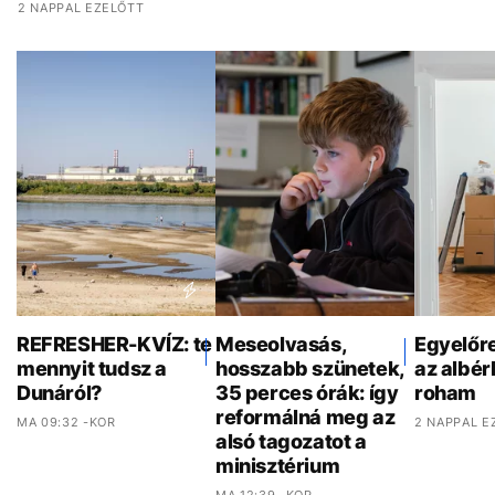
2 NAPPAL EZELŐTT
REFRESHER-KVÍZ: te
Meseolvasás,
Egyelőr
mennyit tudsz a
hosszabb szünetek,
az albér
Dunáról?
35 perces órák: így
roham
reformálná meg az
MA 09:32 -KOR
2 NAPPAL E
alsó tagozatot a
minisztérium
MA 12:39 -KOR