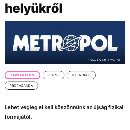
KÖZÉLET
UTAZÁS
helyükről
ÉLETMÓD
DESIGN
BESZÉLGETÉSEK
ARCOK
VIDEÓ
TÖRTÉNETEK
GASZTRO
FORRÁS METROPOL
TÁRSADALOM
FIDESZ
METROPOL
PROPAGANDA
Lehet végleg el kell köszönnünk az újság fizikai
formájától.