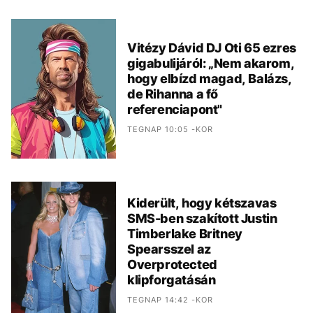
Vitézy Dávid DJ Oti 65 ezres
gigabulijáról: „Nem akarom,
hogy elbízd magad, Balázs,
de Rihanna a fő
referenciapont"
TEGNAP 10:05 -KOR
Kiderült, hogy kétszavas
SMS-ben szakított Justin
Timberlake Britney
Spearsszel az
Overprotected
klipforgatásán
TEGNAP 14:42 -KOR