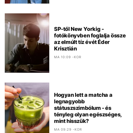
SP-től New Yorkig -
fotókönyvben foglalja össze
az elmúlt tíz évét Éder
Krisztián
MA 10:09 -KOR
Hogyan lett a matcha a
legnagyobb
státuszszimbólum - és
tényleg olyan egészséges,
mint hisszük?
MA 09:29 -KOR