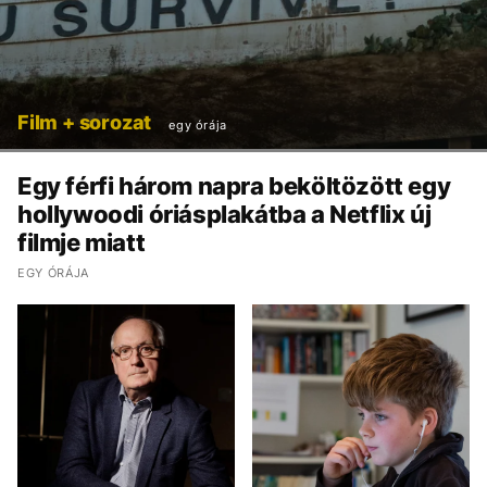
Film + sorozat
egy órája
Egy férfi három napra beköltözött egy
hollywoodi óriásplakátba a Netflix új
filmje miatt
EGY ÓRÁJA