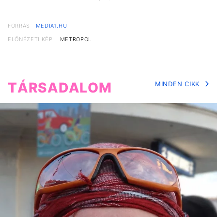
FORRÁS
MEDIA1.HU
ELŐNÉZETI KÉP:
METROPOL
TÁRSADALOM
MINDEN CIKK