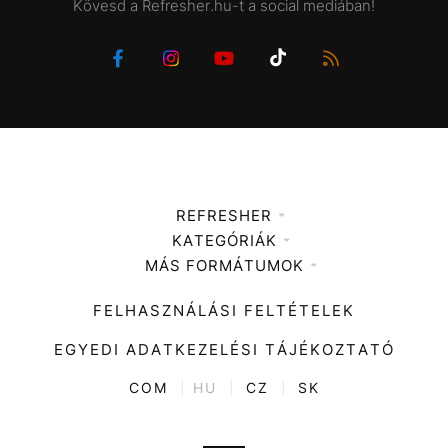
Kövesd a Refresher.hu-t a social mediában!
REFRESHER
KATEGÓRIÁK
Médiaajánlat
MÁS FORMÁTUMOK
Zene
Impresszum
Kiemelt tartalmak
Divat
FELHASZNÁLÁSI FELTÉTELEK
Videó
Kultúra
EGYEDI ADATKEZELÉSI TÁJÉKOZTATÓ
Kvíz
ENTR
COM
|
HU
|
CZ
|
SK
Film + sorozat