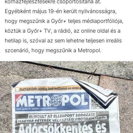
kórházfejlesztésekre csoportosítaná át.
Egyébként május 19-én került nyilvánosságra,
hogy megszűnik a Győr+ teljes médiaportfóliója,
köztük a Győr+ TV, a rádió, az online oldal és a
hetilap is, szóval az sem lehetne teljesen irreális
szcenárió, hogy megszűnik a Metropol.