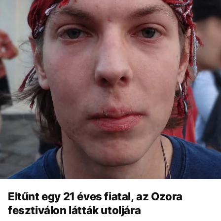
Eltűnt egy 21 éves fiatal, az Ozora
fesztiválon látták utoljára