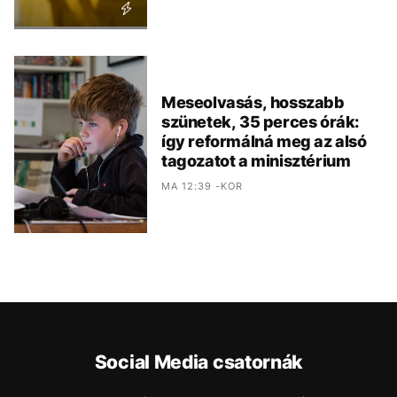
Meseolvasás, hosszabb
szünetek, 35 perces órák:
így reformálná meg az alsó
tagozatot a minisztérium
MA 12:39 -KOR
Social Media csatornák