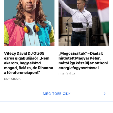
Vitézy Dávid DJ Oti 65
„Megcsináltuk" – Diadalt
ezres gigabulijáról: „Nem
hirdetett Magyar Péter,
akarom, hogy elbízd
mától így készülj az otthoni
magad, Balázs, de Rihanna
energiafogyasztással
a fő referenciapont"
EGY ÓRÁJA
EGY ÓRÁJA
MÉG TÖBB CIKK