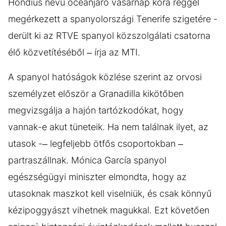
Hondius nevű óceánjáró vasárnap kora reggel
megérkezett a spanyolországi Tenerife szigetére -
derült ki az RTVE spanyol közszolgálati csatorna
élő közvetítéséből – írja az MTI.
A spanyol hatóságok közlése szerint az orvosi
személyzet először a Granadilla kikötőben
megvizsgálja a hajón tartózkodókat, hogy
vannak-e akut tüneteik. Ha nem találnak ilyet, az
utasok -– legfeljebb ötfős csoportokban –
partraszállnak. Mónica García spanyol
egészségügyi miniszter elmondta, hogy az
utasoknak maszkot kell viselniük, és csak könnyű
kézipoggyászt vihetnek magukkal. Ezt követően