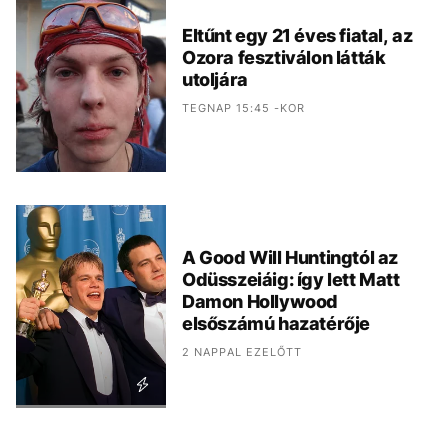
Eltűnt egy 21 éves fiatal, az
Ozora fesztiválon látták
utoljára
TEGNAP 15:45 -KOR
A Good Will Huntingtól az
Odüsszeiáig: így lett Matt
Damon Hollywood
elsőszámú hazatérője
2 NAPPAL EZELŐTT