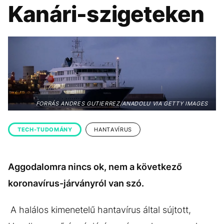
KÖZÉLET
UTAZÁS
Kanári-szigeteken
ÉLETMÓD
DESIGN
BESZÉLGETÉSEK
ARCOK
VIDEÓ
TÖRTÉNETEK
GASZTRO
FORRÁS ANDRES GUTIERREZ/ANADOLU VIA GETTY IMAGES
TECH-TUDOMÁNY
HANTAVÍRUS
Aggodalomra nincs ok, nem a következő
koronavírus-járványról van szó.
A halálos kimenetelű hantavírus által sújtott,