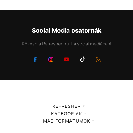
Social Media csatornák
Kövesd a Refresher.hu-t a social mediában!
REFRESHER
KATEGÓRIÁK
Médiaajánlat
MÁS FORMÁTUMOK
Zene
Impresszum
Kiemelt tartalmak
Divat