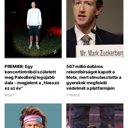
PREMIER: Egy
567 millió dolláros
koncertintróból született
rekordbírságot kapott a
meg PaleoBenji legújabb
Meta, mert elmulasztotta a
dala – megjelent a „Hosszú
gyerekek megfelelő
ez az év”
védelmét a platformjain
MOST
7 PERCE