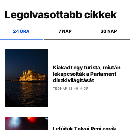
Legolvasottabb cikkek
24 ÓRA
7 NAP
30 NAP
Kiakadt egy turista, miután
lekapcsolták a Parlament
díszkivilágítását
TEGNAP 13:49 -KOR
Lefújták Tolvai Reni egyik