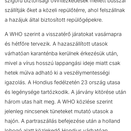
szigorú biztonsági óvintézkedések mellett busszal
szállítják őket a közeli repülőtérre, ahol felszállnak
a hazájuk által biztosított repülőgépekre.
A WHO szerint a visszatérő járatokat vasárnapra
és hétfőre tervezik. A hazaszállított utasok
várhatóan karanténba kerülnek érkezésük után,
mivel a vírus hosszú lappangási ideje miatt csak
hetek múlva adható ki a veszélymentességi
igazolás. A Hondius fedélzetén 23 ország utasa
és legénysége tartózkodik. A járvány kitörése után
három utas halt meg. A WHO közlése szerint
jelenleg nincsenek tüneteket mutató utasok a
hajón. A partraszállás befejezése után a holland
lobogó alatt közlekedő Hondius várhatóan