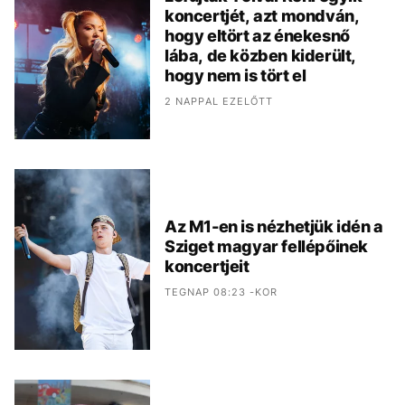
koncertjét, azt mondván,
hogy eltört az énekesnő
lába, de közben kiderült,
hogy nem is tört el
2 NAPPAL EZELŐTT
Az M1-en is nézhetjük idén a
Sziget magyar fellépőinek
koncertjeit
TEGNAP 08:23 -KOR