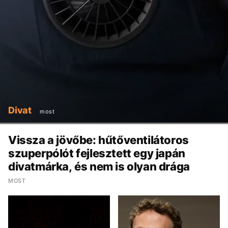
Divat
most
Vissza a jövőbe: hűtőventilátoros
szuperpólót fejlesztett egy japán
divatmárka, és nem is olyan drága
MOST