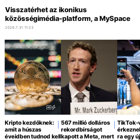
Visszatérhet az ikonikus
közösségimédia-platform, a MySpace
2026.7.31 11:23
Kripto kezdőknek:
567 millió dolláros
TikTok-
amit a húszas
rekordbírságot
érkezne
éveidben tudnod kell
kapott a Meta, mert
ra egy ú