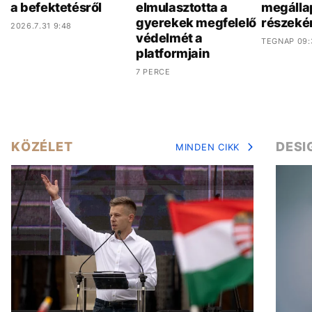
a befektetésről
elmulasztotta a
megálla
gyerekek megfelelő
részeké
2026.7.31 9:48
védelmét a
TEGNAP 09:
platformjain
7 PERCE
KÖZÉLET
DESI
MINDEN CIKK