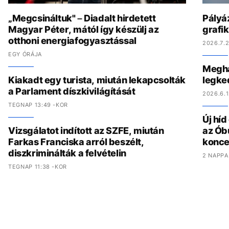
„Megcsináltuk" – Diadalt hirdetett
Pályáz
Magyar Péter, mától így készülj az
grafi
otthoni energiafogyasztással
2026.7.2
EGY ÓRÁJA
Megha
Kiakadt egy turista, miután lekapcsolták
legke
a Parlament díszkivilágítását
2026.6.1
TEGNAP 13:49 -KOR
Új hí
Vizsgálatot indított az SZFE, miután
az Ób
Farkas Franciska arról beszélt,
konce
diszkriminálták a felvételin
2 NAPPA
TEGNAP 11:38 -KOR