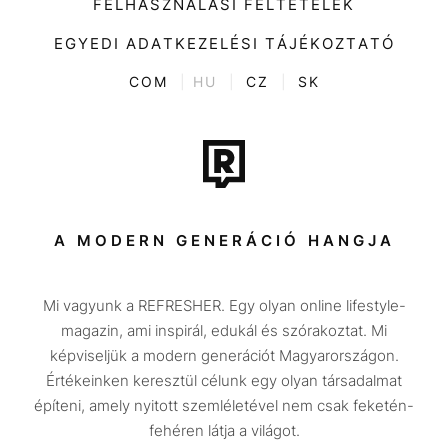
FELHASZNÁLÁSI FELTÉTELEK
Videó
Kultúra
EGYEDI ADATKEZELÉSI TÁJÉKOZTATÓ
Kvíz
ENTR
COM
|
HU
|
CZ
|
SK
Film + sorozat
Tech-Tudomány
Sport
Társadalom
A MODERN GENERÁCIÓ HANGJA
Közélet
Mi vagyunk a REFRESHER. Egy olyan online lifestyle-
Utazás
magazin, ami inspirál, edukál és szórakoztat. Mi
Életmód
képviseljük a modern generációt Magyarországon.
Értékeinken keresztül célunk egy olyan társadalmat
Design
építeni, amely nyitott szemléletével nem csak feketén-
Beszélgetések
fehéren látja a világot.