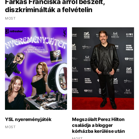
Farkas Franciska arról beszélt,
diszkriminálták a felvételin
MOST
YSL nyereményjáték
Megszólalt Perez Hilton
családja a blogger
MOST
kórházba kerülése után
MOST