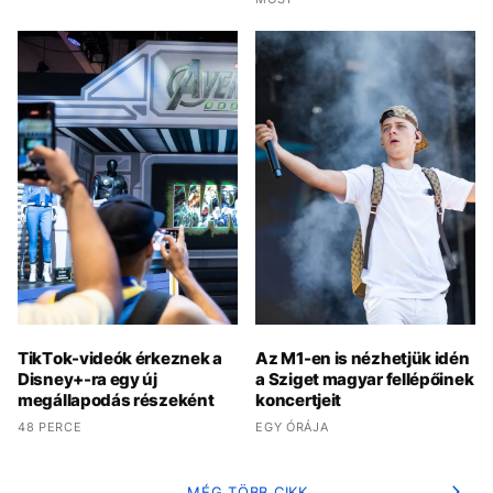
TikTok-videók érkeznek a
Az M1-en is nézhetjük idén
Disney+-ra egy új
a Sziget magyar fellépőinek
megállapodás részeként
koncertjeit
48 PERCE
EGY ÓRÁJA
MÉG TÖBB CIKK