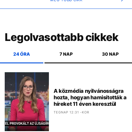
Legolvasottabb cikkek
24 ÓRA
7 NAP
30 NAP
A közmédia nyilvánosságra
hozta, hogyan hamisították a
híreket 11 éven keresztül
TEGNAP 12:31 -KOR