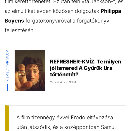
film kerettörténetét. Ezután felhívta Jackson-t, és
az elmúlt két évben közösen dolgoztak
Philippa
Boyens
forgatókönyvíróval a forgatókönyv
fejlesztésén.
KIEMELT TARTALOM
REFRESHER-KVÍZ: Te milyen
jól ismered A Gyűrűk Ura
történetét?
2024.4.28 9:04
A film tizennégy évvel Frodo eltávozása
után játszódik, és a középpontban Samu,