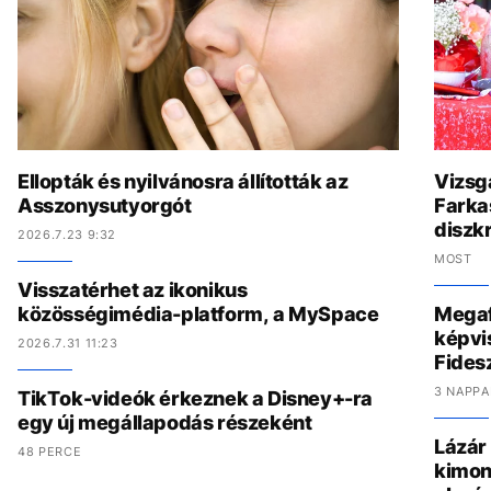
Ellopták és nyilvánosra állították az
Vizsgá
Asszonysutyorgót
Farkas
diszkr
2026.7.23 9:32
MOST
Visszatérhet az ikonikus
közösségimédia-platform, a MySpace
Megaf
képvis
2026.7.31 11:23
Fides
3 NAPPA
TikTok-videók érkeznek a Disney+-ra
egy új megállapodás részeként
Lázár
48 PERCE
kimon