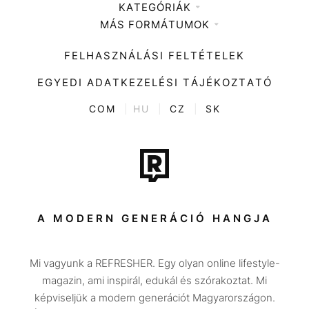
KATEGÓRIÁK
Médiaajánlat
MÁS FORMÁTUMOK
Zene
Impresszum
Kiemelt tartalmak
Divat
FELHASZNÁLÁSI FELTÉTELEK
Videó
Kultúra
EGYEDI ADATKEZELÉSI TÁJÉKOZTATÓ
Kvíz
ENTR
COM
|
HU
|
CZ
|
SK
Film + sorozat
Tech-Tudomány
Sport
Társadalom
A MODERN GENERÁCIÓ HANGJA
Közélet
Mi vagyunk a REFRESHER. Egy olyan online lifestyle-
Utazás
magazin, ami inspirál, edukál és szórakoztat. Mi
Életmód
képviseljük a modern generációt Magyarországon.