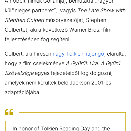
A hobbit-filmek Gollamja), bemutatta „nagyon
különleges partnerét“, vagyis
The Late Show with
Stephen Colbert
műsorvezetőjét, Stephen
Colbertet, aki a következő Warner Bros.-film
fejlesztésében fog segíteni.
Colbert, aki híresen
nagy Tolkien-rajongó
, elárulta,
hogy a film cselekménye
A Gyűrűk Ura: A Gyűrű
Szövetsége
egyes fejezeteiből fog dolgozni,
amelyek nem kerültek bele Jackson 2001-es
adaptációjába.
In honor of Tolkien Reading Day and the