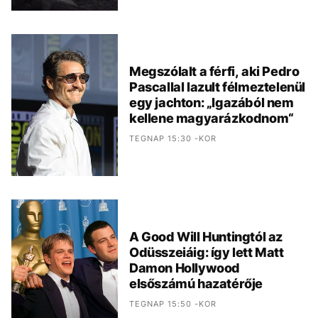
Megszólalt a férfi, aki Pedro
Pascallal lazult félmeztelenül
egy jachton: „Igazából nem
kellene magyarázkodnom“
TEGNAP 15:30 -KOR
A Good Will Huntingtól az
Odüsszeiáig: így lett Matt
Damon Hollywood
elsőszámú hazatérője
TEGNAP 15:50 -KOR