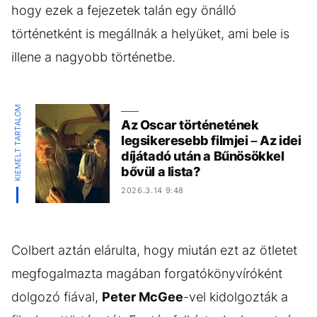
hogy ezek a fejezetek talán egy önálló
történetként is megállnák a helyüket, ami bele is
illene a nagyobb történetbe.
KIEMELT TARTALOM
Az Oscar történetének
legsikeresebb filmjei – Az idei
díjátadó után a Bűnösökkel
bővül a lista?
2026.3.14 9:48
Colbert aztán elárulta, hogy miután ezt az ötletet
megfogalmazta magában forgatókönyvíróként
dolgozó fiával,
Peter McGee
-vel kidolgozták a