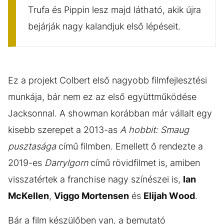
Trufa és Pippin lesz majd látható, akik újra
bejárják nagy kalandjuk első lépéseit.
Ez a projekt Colbert első nagyobb filmfejlesztési
munkája, bár nem ez az első együttműködése
Jacksonnal. A showman korábban már vállalt egy
kisebb szerepet a 2013-as
A hobbit: Smaug
pusztasága
című filmben. Emellett ő rendezte a
2019-es
Darrylgorn
című rövidfilmet is, amiben
visszatértek a franchise nagy színészei is,
Ian
McKellen
,
Viggo Mortensen
és
Elijah Wood
.
Bár a film készülőben van, a bemutató