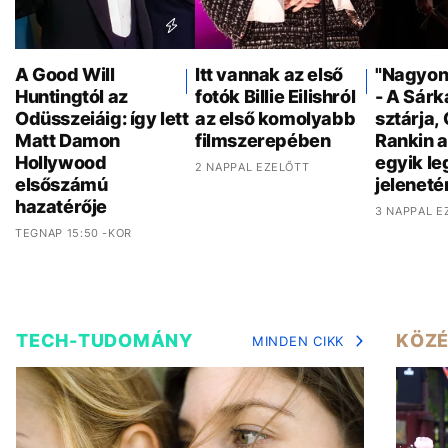
A Good Will
Itt vannak az első
"Nagyon 
Huntingtól az
fotók Billie Eilishról
- A Sár
Odüsszeiáig: így lett
az első komolyabb
sztárja,
Matt Damon
filmszerepében
Rankin a
Hollywood
egyik l
2 NAPPAL EZELŐTT
elsőszámú
jeleneté
hazatérője
3 NAPPAL E
TEGNAP 15:50 -KOR
TECH-TUDOMÁNY
KÖZÉ
MINDEN CIKK