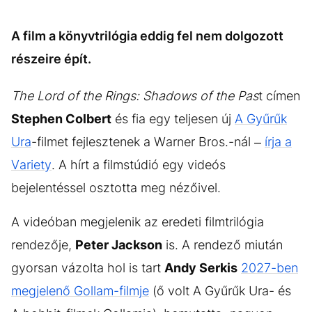
KÖZÉLET
UTAZÁS
ÉLETMÓD
DESIGN
A film a könyvtrilógia eddig fel nem dolgozott
részeire épít.
BESZÉLGETÉSEK
ARCOK
VIDEÓ
TÖRTÉNETEK
The Lord of the Rings: Shadows of the Pas
t címen
Stephen Colbert
GASZTRO
és fia egy teljesen új
A Gyűrűk
Ura
-filmet fejlesztenek a Warner Bros.-nál –
írja a
Variety
. A hírt a filmstúdió egy videós
bejelentéssel osztotta meg nézőivel.
A videóban megjelenik az eredeti filmtrilógia
rendezője,
Peter Jackson
is. A rendező miután
gyorsan vázolta hol is tart
Andy Serkis
2027-ben
megjelenő Gollam-filmje
(ő volt A Gyűrűk Ura- és