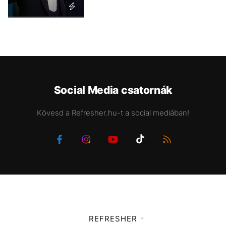
Social Media csatornák
Kövesd a Refresher.hu-t a social mediában!
REFRESHER