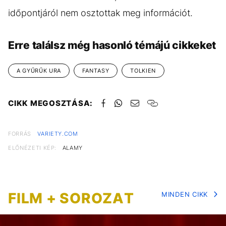
időpontjáról nem osztottak meg információt.
Erre találsz még hasonló témájú cikkeket
A GYŰRŰK URA
FANTASY
TOLKIEN
CIKK MEGOSZTÁSA:
FORRÁS
VARIETY.COM
ELŐNÉZETI KÉP:
ALAMY
FILM + SOROZAT
MINDEN CIKK