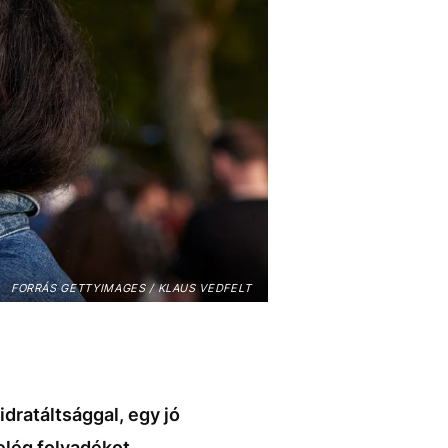
FORRÁS GETTYIMAGES / KLAUS VEDFELT
dratáltsággal, egy jó
elég folyadékot