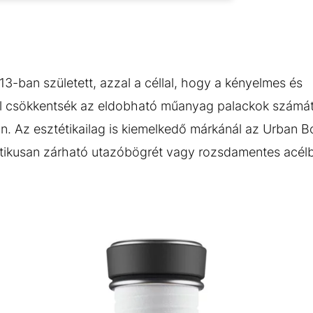
13-ban született, azzal a céllal, hogy a kényelmes és
sel csökkentsék az eldobható műanyag palackok számát
n. Az esztétikailag is kiemelkedő márkánál az Urban B
etikusan zárható utazóbögrét vagy rozsdamentes acélb