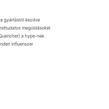
t a gyártástól kezdve
ezettudatos megoldásokat
n Quencher) a hype-nak
nden influenszer