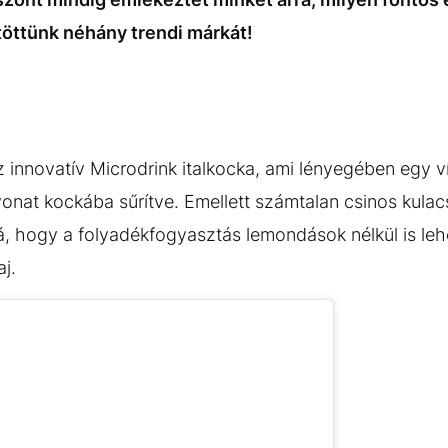
öttünk néhány trendi márkát!
z innovatív Microdrink italkocka, ami lényegében egy v
onat kockába sűrítve. Emellett számtalan csinos kulac
 rá, hogy a folyadékfogyasztás lemondások nélkül is le
aj.