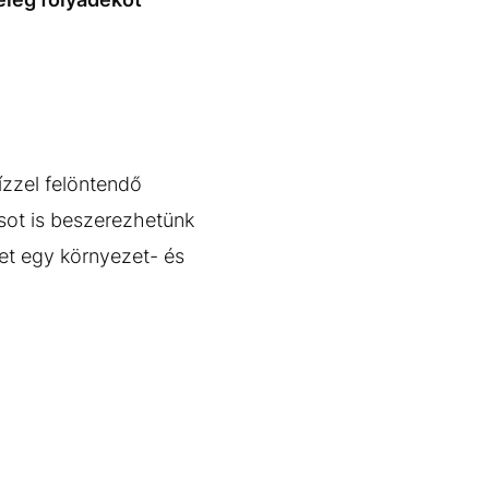
ízzel felöntendő
sot is beszerezhetünk
het egy környezet- és