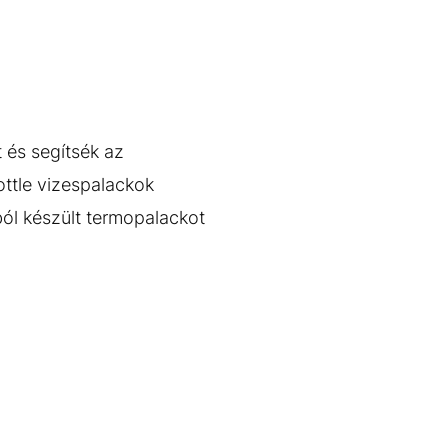
 és segítsék az
ottle vizespalackok
ól készült termopalackot