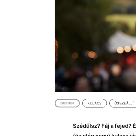
EGYÉB FORMÁTUMOK
REFRESHER
Kiemelt tartalmak
Videó
Kvíz
Médiaajánlat
Impresszum
DESIGN
KULACS
ÖSSZEÁLLÍ
Szédülsz? Fáj a fejed? 
(és elég nagy) kulacs v