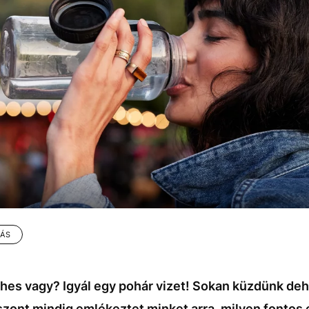
TÁS
Éhes vagy? Igyál egy pohár vizet! Sokan küzdünk dehi
iszont mindig emlékeztet minket arra, milyen fontos 