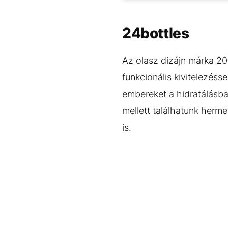
24bottles
Az olasz dizájn márka 20
funkcionális kivitelezés
embereket a hidratálásba
mellett találhatunk herm
is.