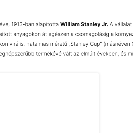
éve, 1913-ban alapította
William Stanley Jr.
A vállala
nosított anyagokon át egészen a csomagolásig a körny
okon virális, hatalmas méretű „Stanley Cup” (másnéve
legnépszerűbb termékévé vált az elmúlt években, és mi