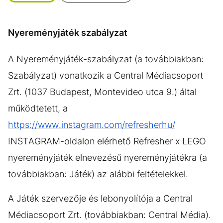
KÖZÉLET
UTAZÁS
ÉLETMÓD
DESIGN
Nyereményjáték szabályzat
BESZÉLGETÉSEK
ARCOK
A Nyereményjáték-szabályzat (a továbbiakban:
VIDEÓ
TÖRTÉNETEK
Szabályzat) vonatkozik a Central Médiacsoport
GASZTRO
Zrt. (1037 Budapest, Montevideo utca 9.) által
működtetett, a
https://www.instagram.com/refresherhu/
INSTAGRAM-oldalon elérhető Refresher x LEGO
nyereményjáték elnevezésű nyereményjátékra (a
továbbiakban: Játék) az alábbi feltételekkel.
A Játék szervezője és lebonyolítója a Central
Médiacsoport Zrt. (továbbiakban: Central Média).