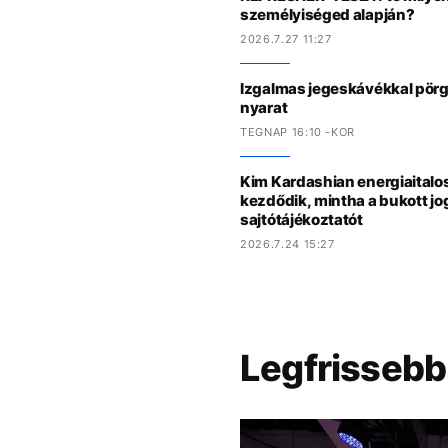
személyiséged alapján?
2026.7.27 11:27
Izgalmas jegeskávékkal pörge
nyarat
TEGNAP 16:10 -KOR
Kim Kardashian energiaitalo
kezdődik, mintha a bukott jog
sajtótájékoztatót
2026.7.24 15:27
Legfrissebb