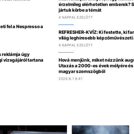
érzelmileg elérhetetlen emberek? 
jártuk körbe a témát
4 NAPPAL EZELŐTT
ti fel a Nespresso a
REFRESHER-KVÍZ: Ki festette, ki fa
világ leghíresebb képzőművészeti 
4 NAPPAL EZELŐTT
s reklámja úgy
i vizsgájáról tartana
Hová menjünk, miket nézzünk au
Utazás a 2000-es évek mélyére és 
magyar szemszögből
2026.8.1 8:41