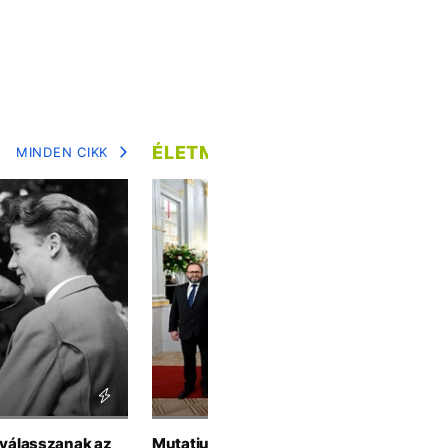
ÉLETMÓD
MINDEN CIKK
MIN
t válasszanak az
Mutatjuk, te Magyar Péter kormányából m