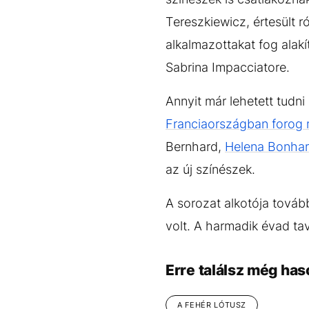
Tereszkiewicz, értesült r
alkalmazottakat fog alak
Sabrina Impacciatore.
Annyit már lehetett tudn
Franciaországban forog 
Bernhard,
Helena Bonham
az új színészek.
A sorozat alkotója továb
volt. A harmadik évad tav
Erre találsz még has
A FEHÉR LÓTUSZ