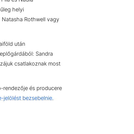
űleg helyi
t, Natasha Rothwell vagy
iföld után
eplőgárdából: Sandra
zájuk csatlakoznak most
ró-rendezője és producere
jelölést bezsebelnie.