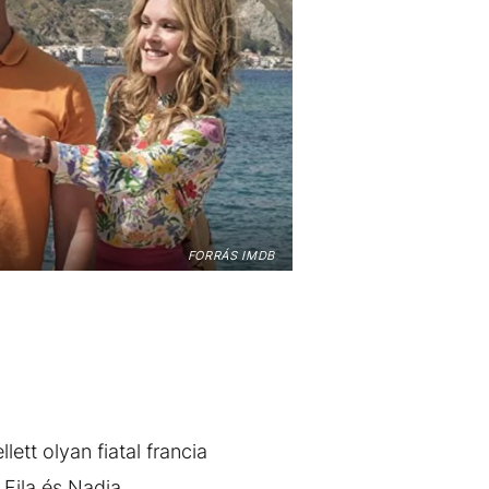
FORRÁS IMDB
ett olyan fiatal francia
 Fila és Nadia