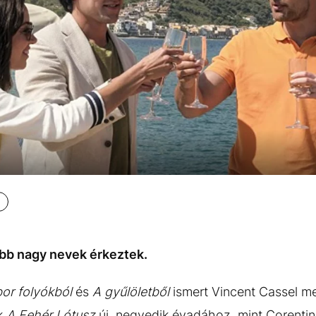
abb nagy nevek érkeztek.
bor folyókból
és
A gyűlöletből
ismert Vincent Cassel mell
ak
A Fehér Lótusz
új, negyedik évadához, mint Corentin