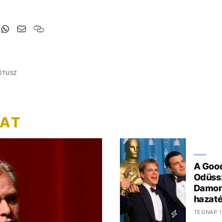
ÓTUSZ
ZAT
A Good
Odüssz
Damon
hazaté
TEGNAP 1