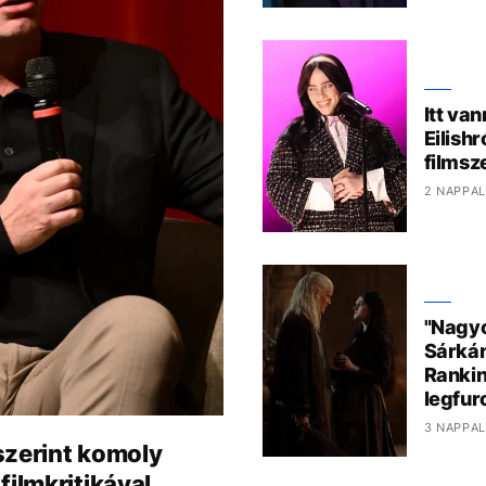
Itt van
Eilish
films
2 NAPPAL
"Nagyo
Sárkán
Rankin
legfur
3 NAPPAL
szerint komoly
filmkritikával