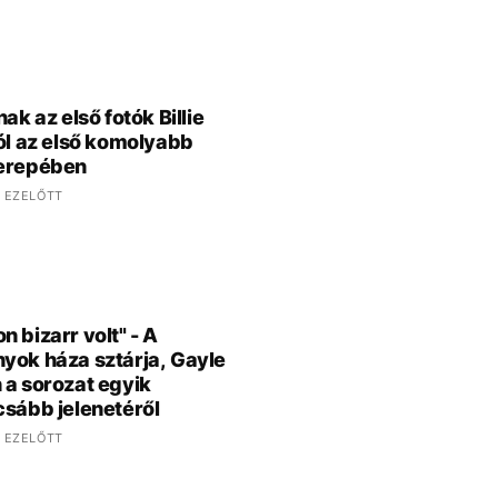
nak az első fotók Billie
ról az első komolyabb
zerepében
 EZELŐTT
n bizarr volt" - A
yok háza sztárja, Gayle
 a sorozat egyik
csább jelenetéről
 EZELŐTT