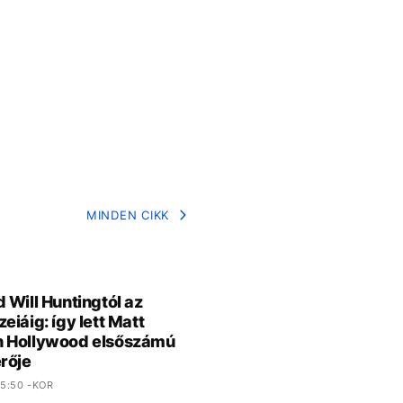
MINDEN CIKK
 Will Huntingtól az
eiáig: így lett Matt
 Hollywood elsőszámú
rője
5:50 -KOR