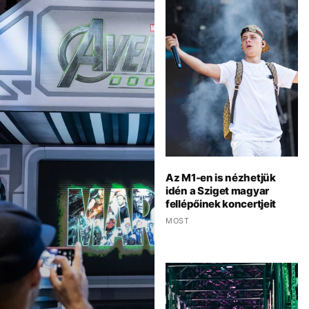
Az M1-en is nézhetjük
idén a Sziget magyar
fellépőinek koncertjeit
MOST