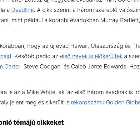
óla a
Deadline
. A cikk szerint a három szereplő valószín
ítani, mint például a korábbi évadokban Murray Bartlet
i korábban, hogy az új évad Hawaii, Olaszország és Tha
majd
. Később pedig az
első nevek is előkerültek
a szer
 Carter
, Steve Coogan, és Caleb Jonte Edwards. Hoz
bra is az a Mike White, aki az első három évadnak is í
aly jelent meg és sikerült is
rekordszámú Golden Globe-
onló témájú cikkeket