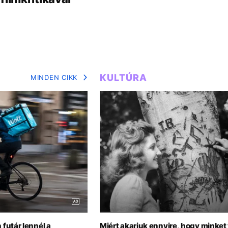
KULTÚRA
MINDEN CIKK
futár lennél a
Miért akarjuk ennyire, hogy minke