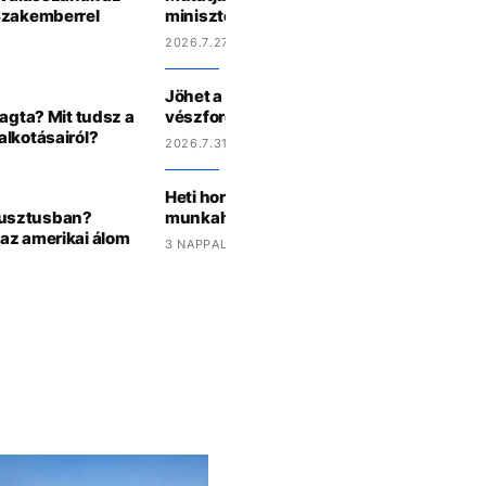
Szakemberrel
miniszter lennél a horoszkópod alapján
2026.7.27 15:44
Jöhet a háromórás áramszünet? Így műk
ragta? Mit tudsz a
vészforgatókönyv Magyarországon
alkotásairól?
2026.7.31 15:27
Heti horoszkóp: a Skorpiók randizni hívjá
gusztusban?
munkahelyi krásst, a Kosok új barátokat
az amerikai álom
3 NAPPAL EZELŐTT