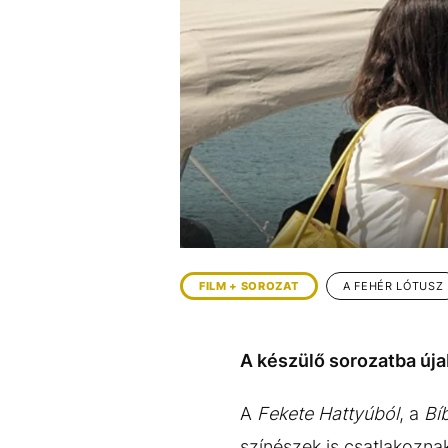
EGYÉB FORMÁTUMOK
REFRESHER
Kiemelt tartalmak
Videó
Kvíz
Médiaajánlat
Impresszum
FILM + SOROZAT
A FEHÉR LÓTUSZ
A készülő sorozatba új
A
Fekete Hattyúból
, a
Bí
színészek is csatlakozn