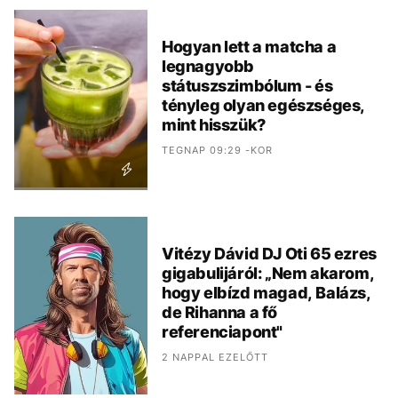
Hogyan lett a matcha a
legnagyobb
státuszszimbólum - és
tényleg olyan egészséges,
mint hisszük?
TEGNAP 09:29 -KOR
Vitézy Dávid DJ Oti 65 ezres
gigabulijáról: „Nem akarom,
hogy elbízd magad, Balázs,
de Rihanna a fő
referenciapont"
2 NAPPAL EZELŐTT