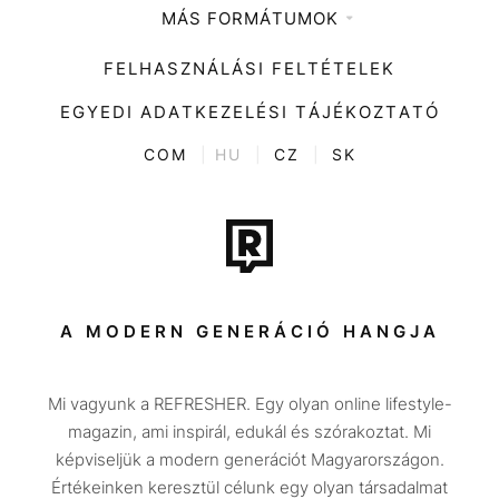
MÁS FORMÁTUMOK
Zene
Impresszum
Kiemelt tartalmak
Divat
FELHASZNÁLÁSI FELTÉTELEK
Videó
Kultúra
EGYEDI ADATKEZELÉSI TÁJÉKOZTATÓ
Kvíz
ENTR
COM
|
HU
|
CZ
|
SK
Film + sorozat
Tech-Tudomány
Sport
Társadalom
A MODERN GENERÁCIÓ HANGJA
Közélet
Mi vagyunk a REFRESHER. Egy olyan online lifestyle-
Utazás
magazin, ami inspirál, edukál és szórakoztat. Mi
Életmód
képviseljük a modern generációt Magyarországon.
Értékeinken keresztül célunk egy olyan társadalmat
Design