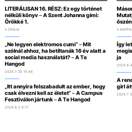
LITERÁLISAN 16. RÉSZ: Ez egy történet
Másod
nélküli könyv – A Szent Johanna gimi:
Mutat
Örökké 1.
őszén
3 ÓRÁJA
3 NAPPA
„Ne legyen elektromos cumi” – Mit
Így le
szólnál ahhoz, ha betiltanák 16 év alatt a
megis
social media használatát? – A Te
ja
Hangod
2026.8.4
2026.7.30 15:46
A ren
„Itt annyira felszabadult az ember, hogy
girl á
csak élvezni kell az életet” – A Campus
2026.7.3
Fesztiválon jártunk – A Te Hangod
2026.8.2 9:17