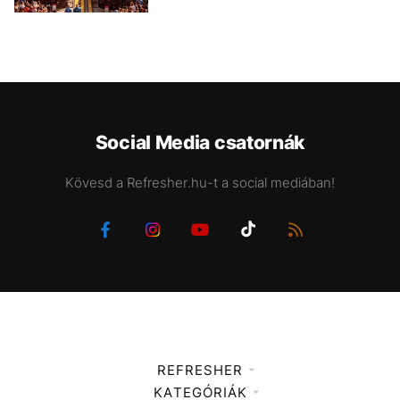
Social Media csatornák
Kövesd a Refresher.hu-t a social mediában!
REFRESHER
KATEGÓRIÁK
Médiaajánlat