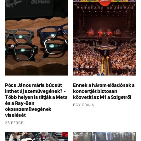
Pócs János máris búcsút
Ennek a három előadónak a
inthet új szemüvegének? -
koncertjét biztosan
Több helyen is tiltják a Meta
közvetíti az M1 a Szigetről
és a Ray-Ban
EGY ÓRÁJA
okosszemüvegének
viselését
25 PERCE