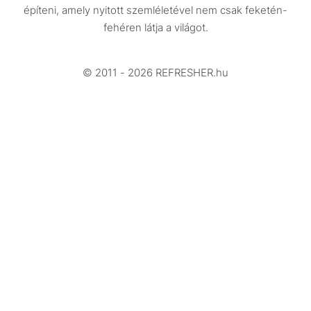
építeni, amely nyitott szemléletével nem csak feketén-
Beszélgetések
fehéren látja a világot.
Arcok
© 2011 - 2026 REFRESHER.hu
Videó
Történetek
Gasztro