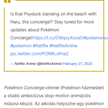
Is that Psyduck standing on the beach with
Haru, the concierge!? Stay tuned for more
updates about Pokémon
Concierge!
https://t.co/CMqsyXozaO
#pokemonco
#pokemon
#Netflix
#NetflixAnime
pic.twitter.com/PCRWLxPna2
— Netflix Anime (@NetflixAnime)
February 27, 2023
Pokémon Concierge
címmel (Pokémon házmester)
a stúdió ambiciózus stop-motion animációs
műsora készül. Az alkotás helyszíne egy pokémon