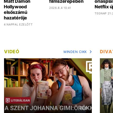
Matt Damon
filmszerepében
óriáspla
Hollywood
Netflix ú
2026.8.4 10:41
elsőszámú
TEGNAP 21:
hazatérője
4 NAPPAL EZELŐTT
VIDEÓ
DIVA
MINDEN CIKK