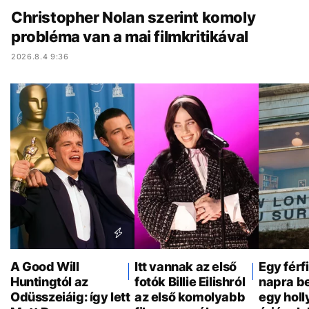
Christopher Nolan szerint komoly
probléma van a mai filmkritikával
2026.8.4 9:36
A Good Will
Itt vannak az első
Egy férf
Huntingtól az
fotók Billie Eilishról
napra be
Odüsszeiáig: így lett
az első komolyabb
egy hol