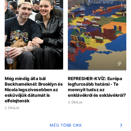
Még mindig áll a bál
REFRESHER-KVÍZ: Európa
Beckhaméknél: Brooklyn és
legfurcsább határai - Te
Nicola legszívesebben az
mennyit tudsz az
esküvőjük dátumát is
enklávékról és exklávékról?
elfelejtenék
3 ÓRÁJA
2 ÓRÁJA
MÉG TÖBB CIKK