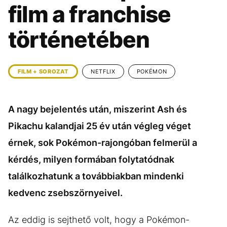
KÖZÉLET
UTAZÁS
film a franchise
ÉLETMÓD
DESIGN
történetében
BESZÉLGETÉSEK
ARCOK
VIDEÓ
TÖRTÉNETEK
FILM + SOROZAT
NETFLIX
POKÉMON
GASZTRO
A nagy bejelentés után, miszerint Ash és
Pikachu kalandjai 25 év után végleg véget
érnek, sok Pokémon-rajongóban felmerül a
kérdés, milyen formában folytatódnak
találkozhatunk a továbbiakban mindenki
kedvenc zsebszörnyeivel.
Az eddig is sejthető volt, hogy a Pokémon-