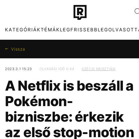
KATEGÓRIÁK
TÉMÁK
LEGFRISSEBB
LEGOLVASOTT
Vissza
2023.3.1 15:23
OLVASÁSI IDŐ 0:44
SZÉCSI KRISZTIÁN
KATEGÓRIÁK
TÉMÁK
A Netflix is beszáll a
ZENE
DUNA
DIVAT
TIKTOK
Pokémon-
KULTÚRA
MTVA
ENTR
META
bizniszbe: érkezik
FILM + SOROZAT
HŐSÉG
TECH-TUDOMÁNY
CELEB
az első stop-motion
SPORT
OLASZORSZÁG
TÁRSADALOM
MAJKA