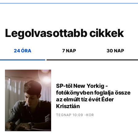
Legolvasottabb cikkek
24 ÓRA
7 NAP
30 NAP
SP-től New Yorkig -
fotókönyvben foglalja össze
az elmúlt tíz évét Éder
Krisztián
TEGNAP 10:09 -KOR