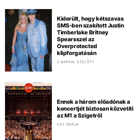
Kiderült, hogy kétszavas
SMS-ben szakított Justin
Timberlake Britney
Spearsszel az
Overprotected
klipforgatásán
2 NAPPAL EZELŐTT
Ennek a három előadónak a
koncertjét biztosan közvetíti
az M1 a Szigetről
EGY ÓRÁJA