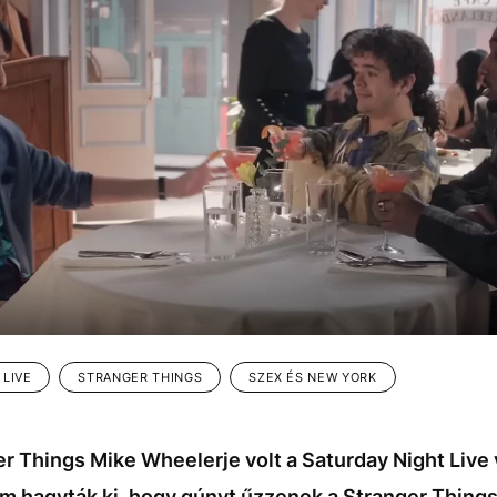
 LIVE
STRANGER THINGS
SZEX ÉS NEW YORK
er Things Mike Wheelerje volt a Saturday Night Live
m hagyták ki, hogy gúnyt űzzenek a Stranger Thing