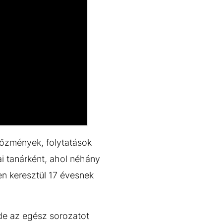
lőzmények, folytatások
ai tanárként, ahol néhány
ven keresztül 17 évesnek
 de az egész sorozatot