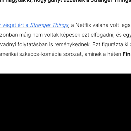
 véget ért a
Stranger Things
,
a Netflix valaha volt leg
zonban máig nem voltak képesek ezt elfogadni, és egy 
vadnyi folytatásban is reménykednek. Ezt figurázta ki
 amerikai szkeccs-komédia sorozat, aminek a héten
Fin