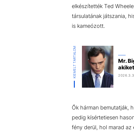
elkészítették Ted Wheele
társulatának játszania, 
is kameózott.
KIEMELT TARTALOM
Mr. Bi
akiket
2026.3.3
Ők hárman bemutatják, h
pedig kísértetiesen hason
fény derül, hol marad az