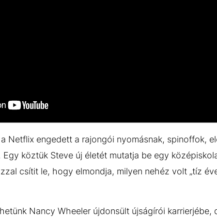
 a Netflix engedett a rajongói nyomásnak, spinoffok, e
. Egy köztük Steve új életét mutatja be egy középiskol
zal csítit le, hogy elmondja, milyen nehéz volt „tíz é
rhetünk Nancy Wheeler újdonsült újságírói karrierjébe,