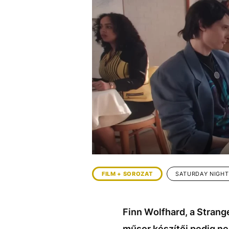
EGYÉB FORMÁTUMOK
REFRESHER
Kiemelt tartalmak
Videó
Kvíz
Médiaajánlat
Impresszum
FILM + SOROZAT
SATURDAY NIGHT
Finn Wolfhard, a Strang
műsor készítői pedig ne