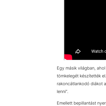
Egy másik világban, ahol
tömkelegét készítették el
rakoncátlankodó diákot az
lenni”.
Emellett bepillantást nye