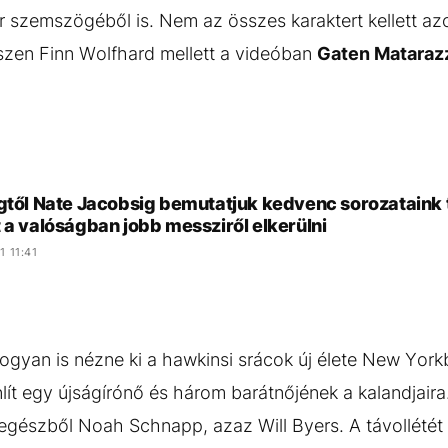
r szemszögéből is. Nem az összes karaktert kellett a
hiszen Finn Wolfhard mellett a videóban
Gaten Mataraz
gtől Nate Jacobsig bemutatjuk kedvenc sorozataink t
 a valóságban jobb messziről elkerülni
1 11:41
ogyan is nézne ki a hawkinsi srácok új élete New Yor
lít egy újságírónő és három barátnőjének a kalandjaira
 egészből Noah Schnapp, azaz Will Byers. A távollété