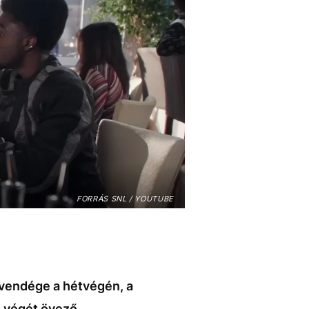
FORRÁS SNL / YOUTUBE
 vendége a hétvégén, a
s végét övező