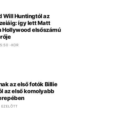
 Will Huntingtól az
eiáig: így lett Matt
 Hollywood elsőszámú
rője
5:50 -KOR
nak az első fotók Billie
ról az első komolyabb
zerepében
 EZELŐTT