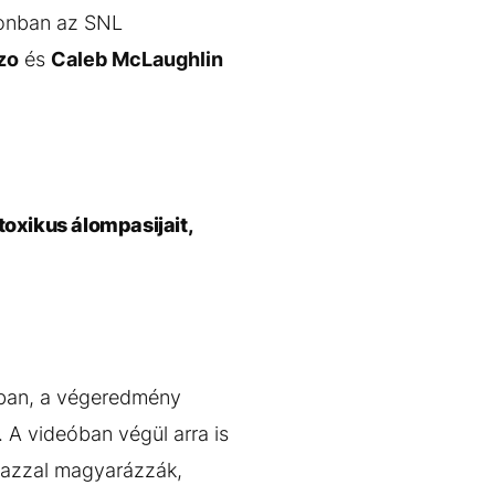
zonban az SNL
zo
és
Caleb McLaughlin
oxikus álompasijait,
kban, a végeredmény
. A videóban végül arra is
t azzal magyarázzák,