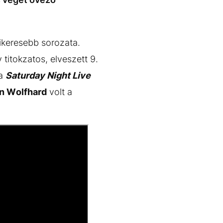
sikeresebb sorozata.
titokzatos, elveszett 9.
 a
Saturday Night Live
n Wolfhard
volt a