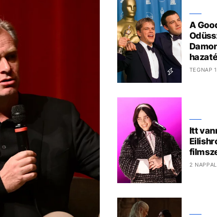
A Good
Odüssz
Damon
hazaté
TEGNAP 1
Itt van
Eilish
films
2 NAPPAL