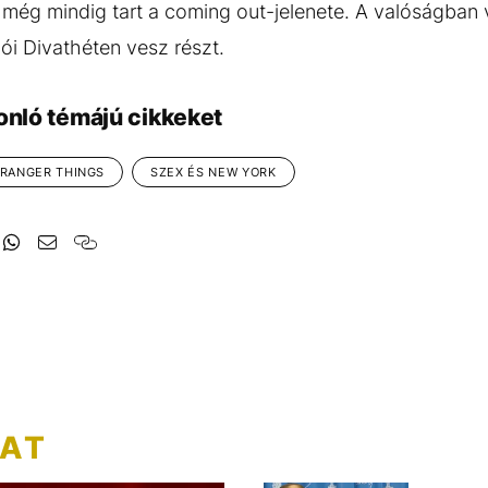
ég mindig tart a coming out-jelenete. A valóságban v
ói Divathéten vesz részt.
onló témájú cikkeket
RANGER THINGS
SZEX ÉS NEW YORK
ZAT