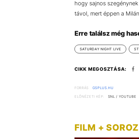
hogy sajnos szegénynek m
távol, mert éppen a Milán
Erre találsz még has
SATURDAY NIGHT LIVE
ST
CIKK MEGOSZTÁSA:
FORRÁS
GSPLUS.HU
ELŐNÉZETI KÉP:
SNL / YOUTUBE
FILM + SORO