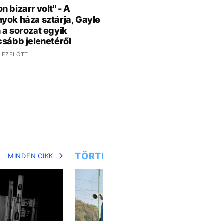
n bizarr volt" - A
yok háza sztárja, Gayle
 a sorozat egyik
csább jelenetéről
 EZELŐTT
TÖRTÉNETEK
MINDEN CIKK
MIN