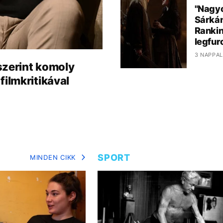
"Nagyo
Sárkán
Rankin
legfur
3 NAPPAL
szerint komoly
filmkritikával
SPORT
MINDEN CIKK