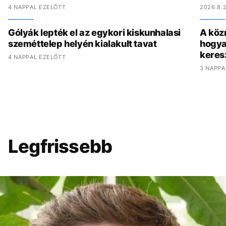
4 NAPPAL EZELŐTT
2026.8.2
Gólyák lepték el az egykori kiskunhalasi
A köz
szeméttelep helyén kialakult tavat
hogya
keres
4 NAPPAL EZELŐTT
3 NAPPA
Legfrissebb