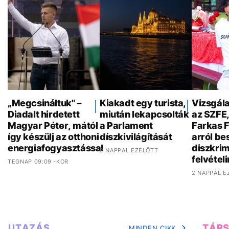
„Megcsináltuk" –
Kiakadt egy turista,
Vizsgála
Diadalt hirdetett
miután lekapcsolták
az SZFE
Magyar Péter, mától
a Parlament
Farkas 
így készülj az otthoni
díszkivilágítását
arról bes
energiafogyasztással
diszkrim
2 NAPPAL EZELŐTT
felvételi
TEGNAP 09:09 -KOR
2 NAPPAL E
UTAZÁS
TÁR
MINDEN CIKK