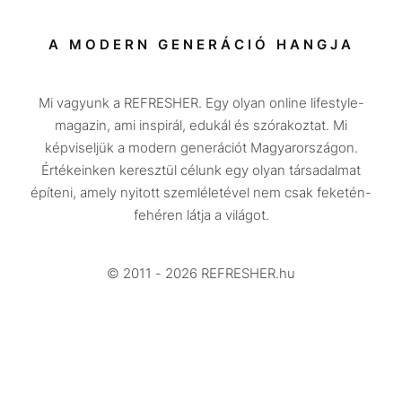
Sport
Társadalom
A MODERN GENERÁCIÓ HANGJA
Közélet
Mi vagyunk a REFRESHER. Egy olyan online lifestyle-
Utazás
magazin, ami inspirál, edukál és szórakoztat. Mi
Életmód
képviseljük a modern generációt Magyarországon.
Értékeinken keresztül célunk egy olyan társadalmat
Design
építeni, amely nyitott szemléletével nem csak feketén-
Beszélgetések
fehéren látja a világot.
Arcok
© 2011 - 2026 REFRESHER.hu
Videó
Történetek
Gasztro