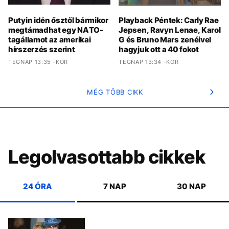
Putyin idén ősztől bármikor
Playback Péntek: Carly Rae
megtámadhat egy NATO-
Jepsen, Ravyn Lenae, Karol
tagállamot az amerikai
G és Bruno Mars zenéivel
hírszerzés szerint
hagyjuk ott a 40 fokot
TEGNAP 13:35 -KOR
TEGNAP 13:34 -KOR
MÉG TÖBB CIKK
Legolvasottabb cikkek
24 ÓRA
7 NAP
30 NAP