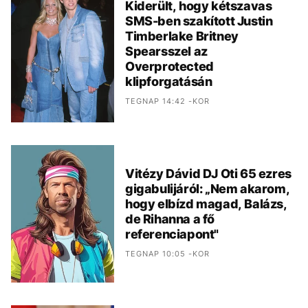
Kiderült, hogy kétszavas
SMS-ben szakított Justin
Timberlake Britney
Spearsszel az
Overprotected
klipforgatásán
TEGNAP 14:42 -KOR
Vitézy Dávid DJ Oti 65 ezres
gigabulijáról: „Nem akarom,
hogy elbízd magad, Balázs,
de Rihanna a fő
referenciapont"
TEGNAP 10:05 -KOR