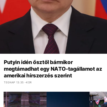
Putyin idén ősztől bármikor
megtámadhat egy NATO-tagállamot az
amerikai hírszerzés szerint
TEGNAP 13:35 -KOR