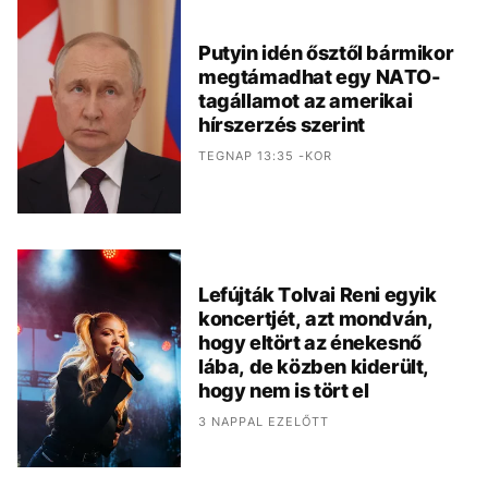
Putyin idén ősztől bármikor
megtámadhat egy NATO-
tagállamot az amerikai
hírszerzés szerint
TEGNAP 13:35 -KOR
Lefújták Tolvai Reni egyik
koncertjét, azt mondván,
hogy eltört az énekesnő
lába, de közben kiderült,
hogy nem is tört el
3 NAPPAL EZELŐTT