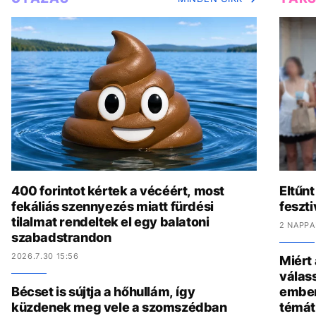
400 forintot kértek a vécéért, most
Eltűnt
fekáliás szennyezés miatt fürdési
feszti
tilalmat rendeltek el egy balatoni
2 NAPPA
szabadstrandon
2026.7.30 15:56
Miért
válas
Bécset is sújtja a hőhullám, így
ember
küzdenek meg vele a szomszédban
témát