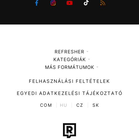
REFRESHER
KATEGÓRIÁK
Médiaajánlat
MÁS FORMÁTUMOK
Zene
Impresszum
Kiemelt tartalmak
Divat
FELHASZNÁLÁSI FELTÉTELEK
Videó
Kultúra
EGYEDI ADATKEZELÉSI TÁJÉKOZTATÓ
Kvíz
ENTR
COM
|
HU
|
CZ
|
SK
Film + sorozat
Tech-Tudomány