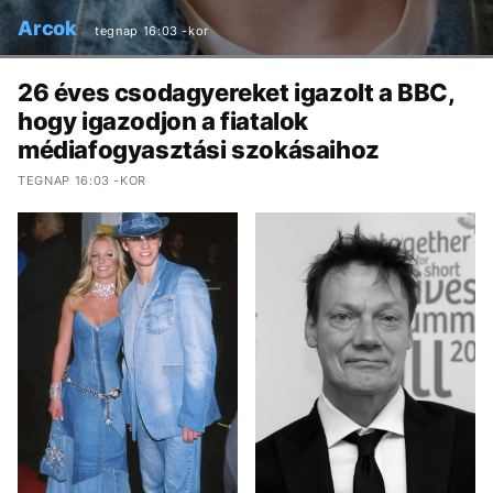
Arcok
tegnap 16:03 -kor
26 éves csodagyereket igazolt a BBC,
hogy igazodjon a fiatalok
médiafogyasztási szokásaihoz
TEGNAP 16:03 -KOR