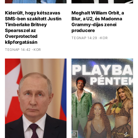
Kiderült, hogy kétszavas
Meghalt William Orbit, a
SMS-ben szakított Justin
Blur, a U2, és Madonna
Timberlake Britney
Grammy-díjas zenei
Spearsszel az
producere
Overprotected
TEGNAP 14:29 -KOR
klipforgatásán
TEGNAP 14:42 -KOR