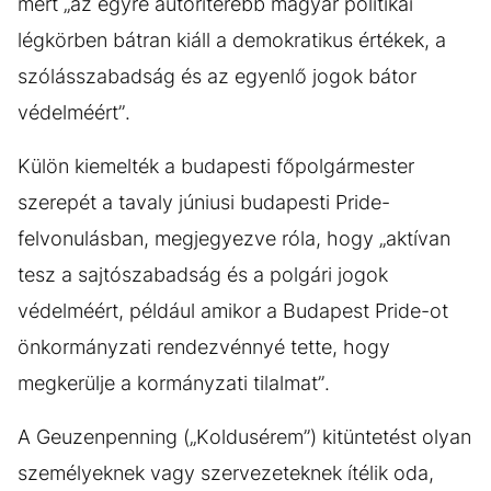
mert „az egyre autoriterebb magyar politikai
légkörben bátran kiáll a demokratikus értékek, a
szólásszabadság és az egyenlő jogok bátor
védelméért”.
Külön kiemelték a budapesti főpolgármester
szerepét a tavaly júniusi budapesti Pride-
felvonulásban, megjegyezve róla, hogy „aktívan
tesz a sajtószabadság és a polgári jogok
védelméért, például amikor a Budapest Pride-ot
önkormányzati rendezvénnyé tette, hogy
megkerülje a kormányzati tilalmat”.
A Geuzenpenning („Koldusérem”) kitüntetést olyan
személyeknek vagy szervezeteknek ítélik oda,