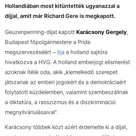
Hollandiában most kitüntették ugyanazzal a
díjjal, amit már Richard Gere is megkapott.
Geuzenpenning-díjat kapott
Karácsony Gergely
,
Budapest főpolgármestere a Pride
megszervezéséért –
írja
a holland sajtóra
hivatkozva a HVG. A holland emberjogi elismerést
azoknak ítélik oda, akik „kiemelkedő szerepet
játszanak az emberi jogokért és a demokráciaért
folytatott küzdelemben, valamint szembeszállnak
a diktatúra, a rasszizmus és a diszkrimináció
megnyilvánulásaival”.
Karácsony többek közt azért érdemelte ki a díjat,