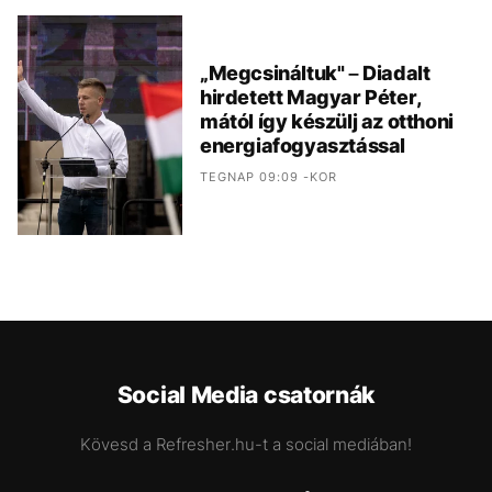
„Megcsináltuk" – Diadalt
hirdetett Magyar Péter,
mától így készülj az otthoni
energiafogyasztással
TEGNAP 09:09 -KOR
Social Media csatornák
Kövesd a Refresher.hu-t a social mediában!