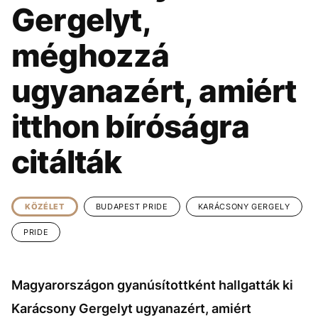
KÖZÉLET
UTAZÁS
Gergelyt,
ÉLETMÓD
DESIGN
méghozzá
BESZÉLGETÉSEK
ARCOK
ugyanazért, amiért
VIDEÓ
TÖRTÉNETEK
itthon bíróságra
GASZTRO
citálták
KÖZÉLET
BUDAPEST PRIDE
KARÁCSONY GERGELY
PRIDE
Magyarországon gyanúsítottként hallgatták ki
Karácsony Gergelyt ugyanazért, amiért