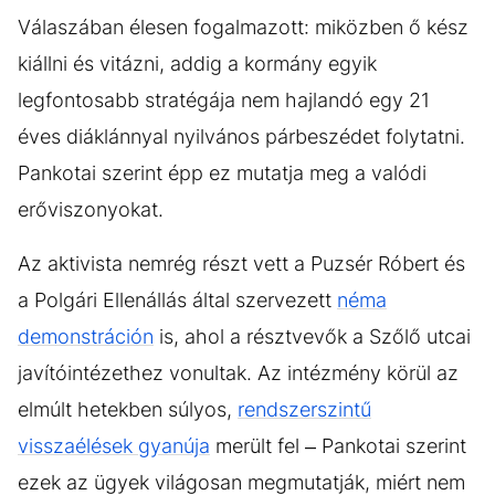
Válaszában élesen fogalmazott: miközben ő kész
kiállni és vitázni, addig a kormány egyik
legfontosabb stratégája nem hajlandó egy 21
éves diáklánnyal nyilvános párbeszédet folytatni.
Pankotai szerint épp ez mutatja meg a valódi
erőviszonyokat.
Az aktivista nemrég részt vett a Puzsér Róbert és
a Polgári Ellenállás által szervezett
néma
demonstráción
is, ahol a résztvevők a Szőlő utcai
javítóintézethez vonultak. Az intézmény körül az
elmúlt hetekben súlyos,
rendszerszintű
visszaélések gyanúja
merült fel – Pankotai szerint
ezek az ügyek világosan megmutatják, miért nem