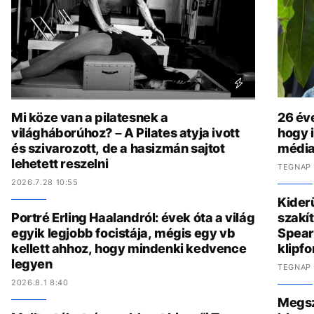
Mi köze van a pilatesnek a
26 év
világháborúhoz? – A Pilates atyja ivott
hogy i
és szivarozott, de a hasizmán sajtot
média
lehetett reszelni
TEGNAP 
2026.7.28 10:55
Kider
Portré Erling Haalandról: évek óta a világ
szakít
egyik legjobb focistája, mégis egy vb
Spear
kellett ahhoz, hogy mindenki kedvence
klipf
legyen
TEGNAP 
2026.8.1 8:40
Megszó