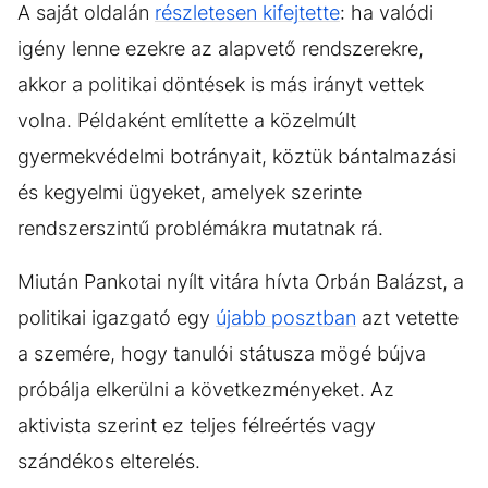
A saját oldalán
részletesen kifejtette
: ha valódi
igény lenne ezekre az alapvető rendszerekre,
akkor a politikai döntések is más irányt vettek
volna. Példaként említette a közelmúlt
gyermekvédelmi botrányait, köztük bántalmazási
és kegyelmi ügyeket, amelyek szerinte
rendszerszintű problémákra mutatnak rá.
Miután Pankotai nyílt vitára hívta Orbán Balázst, a
politikai igazgató egy
újabb posztban
azt vetette
a szemére, hogy tanulói státusza mögé bújva
próbálja elkerülni a következményeket. Az
aktivista szerint ez teljes félreértés vagy
szándékos elterelés.