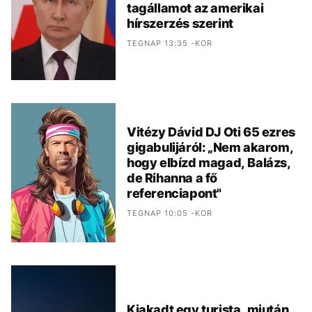
tagállamot az amerikai
hírszerzés szerint
TEGNAP 13:35 -KOR
Vitézy Dávid DJ Oti 65 ezres
gigabulijáról: „Nem akarom,
hogy elbízd magad, Balázs,
de Rihanna a fő
referenciapont"
TEGNAP 10:05 -KOR
Kiakadt egy turista, miután