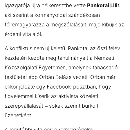
igazgatója újra célkeresztbe vette
Pankotai Lili
t,
aki szerint a kormányoldal szándékosan
félremagyarázza a megszólalásait, majd kibújik az
érdemi vita alól.
A konfliktus nem új keletű. Pankotai az őszi félév
kezdetén kezdte meg tanulmányait a Nemzeti
Közszolgálati Egyetemen, amelynek tanácsadó
testületét épp Orbán Balázs vezeti. Orbán már
ekkor jelezte egy Facebook-posztban, hogy
figyelemmel kísérik az aktivista közéleti
szerepvállalását – sokak szerint burkolt
üzenetként.
A legutóbbi vita egy gyermekvédelmi