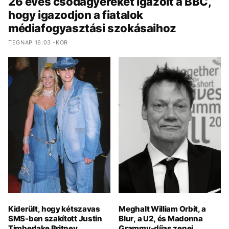
26 éves csodagyereket igazolt a BBC,
hogy igazodjon a fiatalok
médiafogyasztási szokásaihoz
TEGNAP 16:03 -KOR
Kiderült, hogy kétszavas
Meghalt William Orbit, a
SMS-ben szakított Justin
Blur, a U2, és Madonna
Timberlake Britney
Grammy-díjas zenei