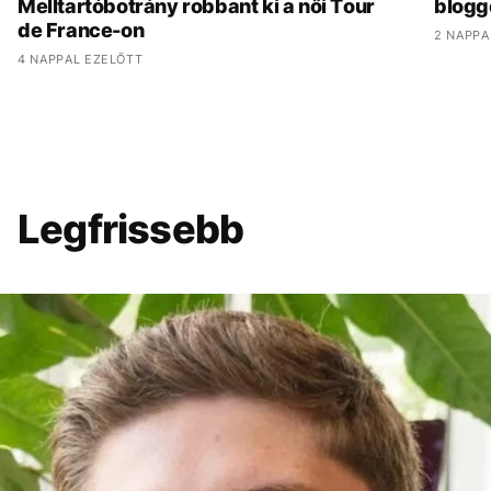
Melltartóbotrány robbant ki a női Tour
blogg
de France-on
2 NAPPA
4 NAPPAL EZELŐTT
Legfrissebb