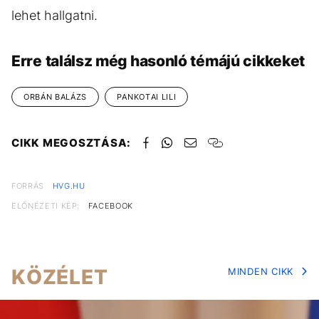
lehet hallgatni.
Erre találsz még hasonló témájú cikkeket
ORBÁN BALÁZS
PANKOTAI LILI
CIKK MEGOSZTÁSA:
FORRÁS
HVG.HU
ELŐNÉZETI KÉP:
FACEBOOK
KÖZÉLET
MINDEN CIKK