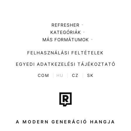
REFRESHER
KATEGÓRIÁK
Médiaajánlat
MÁS FORMÁTUMOK
Zene
Impresszum
Kiemelt tartalmak
Divat
FELHASZNÁLÁSI FELTÉTELEK
Videó
Kultúra
EGYEDI ADATKEZELÉSI TÁJÉKOZTATÓ
Kvíz
ENTR
COM
|
HU
|
CZ
|
SK
Film + sorozat
Tech-Tudomány
Sport
Társadalom
A MODERN GENERÁCIÓ HANGJA
Közélet