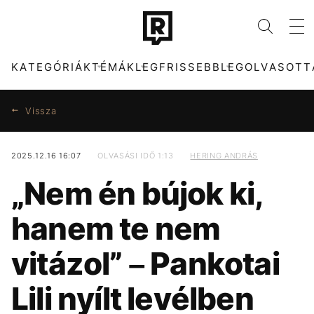
KATEGÓRIÁK
TÉMÁK
LEGFRISSEBB
LEGOLVASOTT
Vissza
2025.12.16 16:07
OLVASÁSI IDŐ 1:13
HERING ANDRÁS
KATEGÓRIÁK
TÉMÁK
„Nem én bújok ki,
ZENE
KONCERT
DIVAT
HŐSÉG
hanem te nem
KULTÚRA
SEBESTYÉN BALÁZS
ENTR
CELEB
vitázol” – Pankotai
FILM + SOROZAT
MAJKA
TECH-TUDOMÁNY
MTVA
Lili nyílt levélben
SPORT
DUNA
TÁRSADALOM
ENERGIAVÁLSÁG