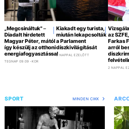
„Megcsináltuk" –
Kiakadt egy turista,
Vizsgála
Diadalt hirdetett
miután lekapcsolták
az SZFE
Magyar Péter, mától
a Parlament
Farkas 
így készülj az otthoni
díszkivilágítását
arról bes
energiafogyasztással
diszkrim
2 NAPPAL EZELŐTT
felvételi
TEGNAP 09:09 -KOR
2 NAPPAL E
SPORT
ARC
MINDEN CIKK