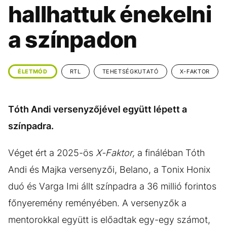
KÖZÉLET
UTAZÁS
hallhattuk énekelni
ÉLETMÓD
DESIGN
a színpadon
BESZÉLGETÉSEK
ARCOK
VIDEÓ
TÖRTÉNETEK
ÉLETMÓD
RTL
TEHETSÉGKUTATÓ
X-FAKTOR
GASZTRO
Tóth Andi versenyzőjével együtt lépett a
színpadra.
Véget ért a 2025-ös
X-Faktor,
a fináléban Tóth
Andi és Majka versenyzői, Belano, a Tonix Honix
duó és Varga Imi állt színpadra a 36 millió forintos
főnyeremény reményében. A versenyzők a
mentorokkal együtt is előadtak egy-egy számot,