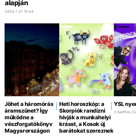
alapján
2026.7.27 15:44
Jöhet a háromórás
Heti horoszkóp: a
YSL nye
áramszünet? Így
Skorpiók randizni
3 NAPPAL E
működne a
hívják a munkahelyi
vészforgatókönyv
krásst, a Kosok új
Magyarországon
barátokat szereznek