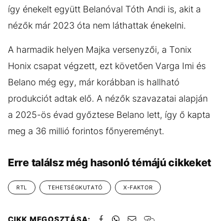
így énekelt együtt Belanóval Tóth Andi is, akit a
nézők már 2023 óta nem láthattak énekelni.
A harmadik helyen Majka versenyzői, a Tonix
Honix csapat végzett, ezt követően Varga Imi és
Belano még egy, már korábban is hallható
produkciót adtak elő. A nézők szavazatai alapján
a 2025-ös évad győztese Belano lett, így ő kapta
meg a 36 millió forintos főnyereményt.
Erre találsz még hasonló témájú cikkeket
RTL
TEHETSÉGKUTATÓ
X-FAKTOR
CIKK MEGOSZTÁSA: