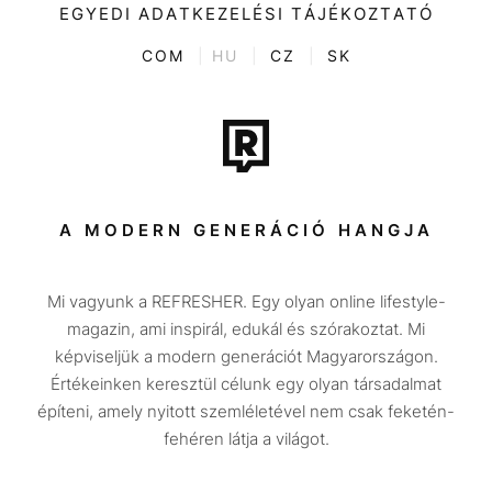
Kultúra
EGYEDI ADATKEZELÉSI TÁJÉKOZTATÓ
Kvíz
ENTR
COM
|
HU
|
CZ
|
SK
Film + sorozat
Tech-Tudomány
Sport
Társadalom
A MODERN GENERÁCIÓ HANGJA
Közélet
Mi vagyunk a REFRESHER. Egy olyan online lifestyle-
Utazás
magazin, ami inspirál, edukál és szórakoztat. Mi
Életmód
képviseljük a modern generációt Magyarországon.
Értékeinken keresztül célunk egy olyan társadalmat
Design
építeni, amely nyitott szemléletével nem csak feketén-
Beszélgetések
fehéren látja a világot.
Arcok