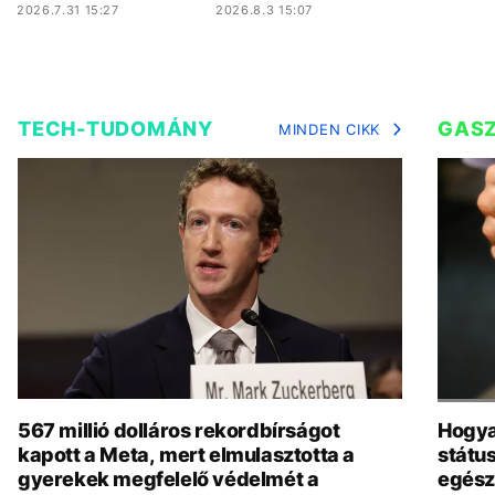
2026.7.31 15:27
2026.8.3 15:07
TECH-TUDOMÁNY
GAS
MINDEN CIKK
567 millió dolláros rekordbírságot
Hogya
kapott a Meta, mert elmulasztotta a
státu
gyerekek megfelelő védelmét a
egész