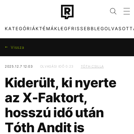
KATEGÓRIÁK
TÉMÁK
LEGFRISSEBB
LEGOLVASOTT
Vissza
2025.12.7 12:03
OLVASÁSI IDŐ 0:23
TÓTH CSILLA
KATEGÓRIÁK
TÉMÁK
Kiderült, ki nyerte
ZENE
DUNA
DIVAT
TIKTOK
az X-Faktort,
KULTÚRA
MTVA
ENTR
META
hosszú idő után
FILM + SOROZAT
HŐSÉG
TECH-TUDOMÁNY
CELEB
Tóth Andit is
SPORT
OLASZORSZÁG
TÁRSADALOM
MAJKA