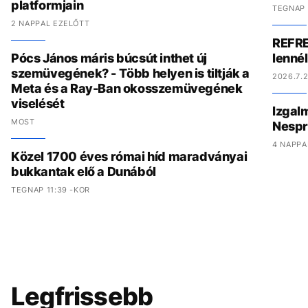
platformjain
TEGNAP 
2 NAPPAL EZELŐTT
REFRE
Pócs János máris búcsút inthet új
lenné
szemüvegének? - Több helyen is tiltják a
2026.7.2
Meta és a Ray-Ban okosszemüvegének
viselését
Izgal
MOST
Nespr
4 NAPPA
Közel 1700 éves római híd maradványai
bukkantak elő a Dunából
TEGNAP 11:39 -KOR
Legfrissebb