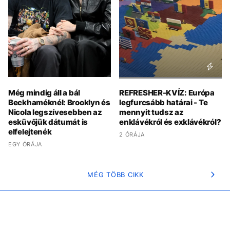
Még mindig áll a bál
REFRESHER-KVÍZ: Európa
Beckhaméknél: Brooklyn és
legfurcsább határai - Te
Nicola legszívesebben az
mennyit tudsz az
esküvőjük dátumát is
enklávékról és exklávékról?
elfelejtenék
2 ÓRÁJA
EGY ÓRÁJA
MÉG TÖBB CIKK