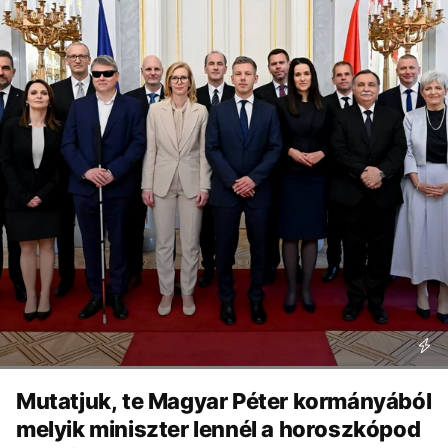
Mutatjuk, te Magyar Péter kormányából
melyik miniszter lennél a horoszkópod