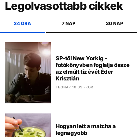
Legolvasottabb cikkek
24 ÓRA
7 NAP
30 NAP
SP-től New Yorkig -
fotókönyvben foglalja össze
az elmúlt tíz évét Éder
Krisztián
TEGNAP 10:09 -KOR
Hogyan lett a matcha a
legnagyobb