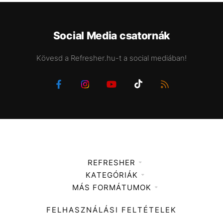
Social Media csatornák
Kövesd a Refresher.hu-t a social mediában!
REFRESHER
KATEGÓRIÁK
Médiaajánlat
MÁS FORMÁTUMOK
Zene
Impresszum
Kiemelt tartalmak
Divat
FELHASZNÁLÁSI FELTÉTELEK
Videó