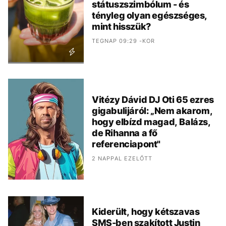
státuszszimbólum - és
tényleg olyan egészséges,
mint hisszük?
TEGNAP 09:29 -KOR
Vitézy Dávid DJ Oti 65 ezres
gigabulijáról: „Nem akarom,
hogy elbízd magad, Balázs,
de Rihanna a fő
referenciapont"
2 NAPPAL EZELŐTT
Kiderült, hogy kétszavas
SMS-ben szakított Justin