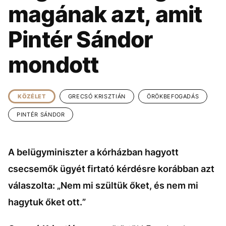
KÖZÉLET
UTAZÁS
magának azt, amit
ÉLETMÓD
DESIGN
Pintér Sándor
BESZÉLGETÉSEK
ARCOK
mondott
VIDEÓ
TÖRTÉNETEK
GASZTRO
KÖZÉLET
GRECSÓ KRISZTIÁN
ÖRÖKBEFOGADÁS
PINTÉR SÁNDOR
A belügyminiszter a kórházban hagyott
csecsemők ügyét firtató kérdésre korábban azt
válaszolta: „Nem mi szültük őket, és nem mi
hagytuk őket ott.”