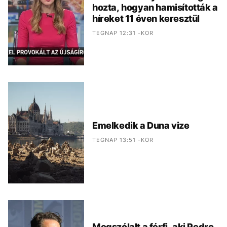
hozta, hogyan hamisították a
híreket 11 éven keresztül
TEGNAP 12:31 -KOR
Emelkedik a Duna vize
TEGNAP 13:51 -KOR
Megszólalt a férfi, aki Pedro