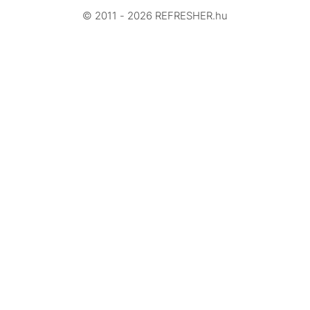
© 2011 - 2026 REFRESHER.hu
Videó
Történetek
Gasztro