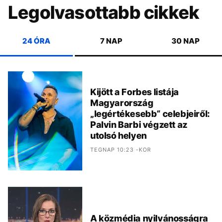
Legolvasottabb cikkek
24 ÓRA
7 NAP
30 NAP
Kijött a Forbes listája
Magyarország
„legértékesebb“ celebjeiről:
Palvin Barbi végzett az
utolsó helyen
TEGNAP 10:23 -KOR
A közmédia nyilvánosságra