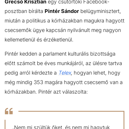
Grecsó Krisztián
egy csütörtöki Facebook-
posztban bírálta
Pintér Sándor
belügyminisztert,
miután a politikus a kórházakban magukra hagyott
csecsemők ügye kapcsán nyilvánult meg nagyon
kellemetlenül és érzéketlenül.
Pintér kedden a parlament kulturális bizottsága
előtt számolt be éves munkájáról, az ülésre tartva
pedig arról kérdezte a
Telex
,
hogyan lehet, hogy
még mindig 353 magára hagyott csecsemő van a
kórházakban. Pintér azt válaszolta:
„Nem mi szültük őket, és nem mi hagytuk