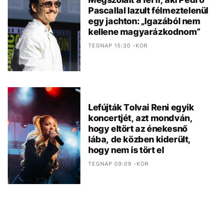
Pascallal lazult félmeztelenül
egy jachton: „Igazából nem
kellene magyarázkodnom“
TEGNAP 15:30 -KOR
Lefújták Tolvai Reni egyik
koncertjét, azt mondván,
hogy eltört az énekesnő
lába, de közben kiderült,
hogy nem is tört el
TEGNAP 09:09 -KOR