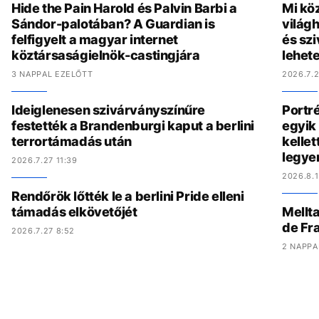
Hide the Pain Harold és Palvin Barbi a
Mi köz
Sándor-palotában? A Guardian is
világh
felfigyelt a magyar internet
és szi
köztársaságielnök-castingjára
lehete
3 NAPPAL EZELŐTT
2026.7.2
Ideiglenesen szivárványszínűre
Portré
festették a Brandenburgi kaput a berlini
egyik 
terrortámadás után
kelle
legye
2026.7.27 11:39
2026.8.1
Rendőrök lőtték le a berlini Pride elleni
támadás elkövetőjét
Mellta
de Fr
2026.7.27 8:52
2 NAPPA