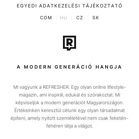
Kultúra
EGYEDI ADATKEZELÉSI TÁJÉKOZTATÓ
Kvíz
ENTR
COM
|
HU
|
CZ
|
SK
Film + sorozat
Tech-Tudomány
Sport
Társadalom
A MODERN GENERÁCIÓ HANGJA
Közélet
Mi vagyunk a REFRESHER. Egy olyan online lifestyle-
Utazás
magazin, ami inspirál, edukál és szórakoztat. Mi
Életmód
képviseljük a modern generációt Magyarországon.
Értékeinken keresztül célunk egy olyan társadalmat
Design
építeni, amely nyitott szemléletével nem csak feketén-
Beszélgetések
fehéren látja a világot.
Arcok