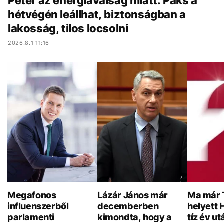
Péter az energiaválság miatt: Paks a
hétvégén leállhat, biztonságban a
lakosság, tilos locsolni
2026.8.1 11:16
Megafonos
Lázár János már
Ma már 
influenszerből
decemberben
helyett 
parlamenti
kimondta, hogy a
tíz év ut