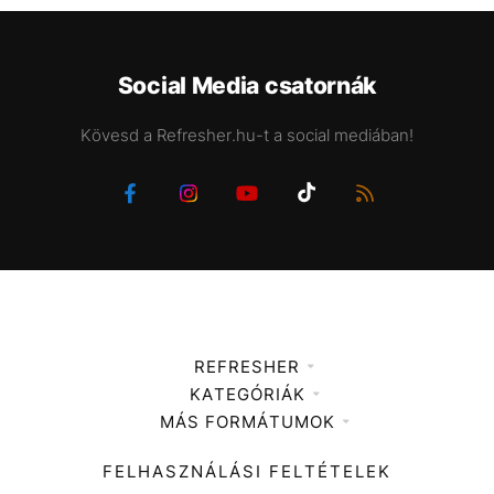
Social Media csatornák
Kövesd a Refresher.hu-t a social mediában!
REFRESHER
KATEGÓRIÁK
Médiaajánlat
MÁS FORMÁTUMOK
Zene
Impresszum
Kiemelt tartalmak
Divat
FELHASZNÁLÁSI FELTÉTELEK
Videó