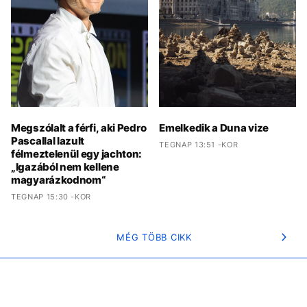
Megszólalt a férfi, aki Pedro
Emelkedik a Duna vize
Pascallal lazult
TEGNAP 13:51 -KOR
félmeztelenül egy jachton:
„Igazából nem kellene
magyarázkodnom“
TEGNAP 15:30 -KOR
MÉG TÖBB CIKK