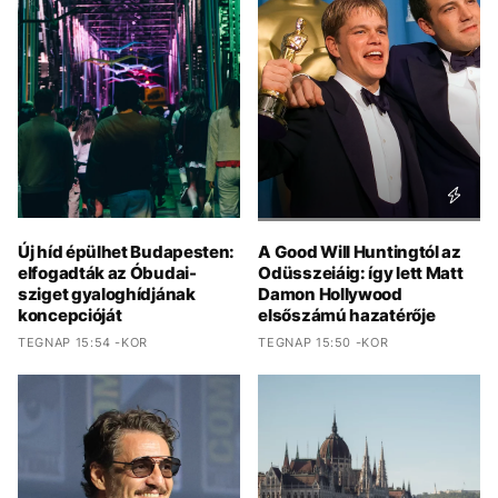
Új híd épülhet Budapesten:
A Good Will Huntingtól az
elfogadták az Óbudai-
Odüsszeiáig: így lett Matt
sziget gyaloghídjának
Damon Hollywood
koncepcióját
elsőszámú hazatérője
TEGNAP 15:54 -KOR
TEGNAP 15:50 -KOR