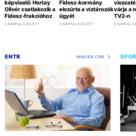
képviselő: Hortay
Fidesz-kormány
visszaté
Olivér csatlakozik a
elszúrta a víztározók
várja a 
Fidesz-frakcióhoz
ügyét
TV2-n
3 NAPPAL EZELŐTT
3 NAPPAL EZELŐTT
3 NAPPAL E
ENTR
SPO
MINDEN CIKK