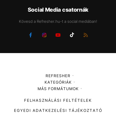
Social Media csatornák
Kövesd a Refresher.hu-t a social mediában!
REFRESHER
KATEGÓRIÁK
Médiaajánlat
MÁS FORMÁTUMOK
Zene
Impresszum
Kiemelt tartalmak
Divat
FELHASZNÁLÁSI FELTÉTELEK
Videó
Kultúra
EGYEDI ADATKEZELÉSI TÁJÉKOZTATÓ
Kvíz