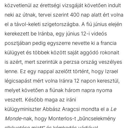
közvetlenül az érettségi vizsgáját követően indult
neki az útnak, tervei szerint 400 nap alatt ért volna
el a távol-keleti szigetországba. A fiú június elején
kerekezett be Iránba, egy június 12-i videós
posztjában pedig egyszerre nevette ki a francia
külügyet és többek között saját aggódó rokonait
is azért, mert szerintük a perzsa ország veszélyes
lenne. Ez egy nappal azelőtt történt, hogy Izrael
légicsapást mért volna Iránra 12 napon keresztül,
melyet követően a fiúnak három napra nyoma
veszett. Később maga az iráni
külügyminiszter Abbász Aragcsi mondta el a
Le
Monde-
nak, hogy Monterlos-t „bűncselekmény
elkövetése miatt” és kémkedés vádjával