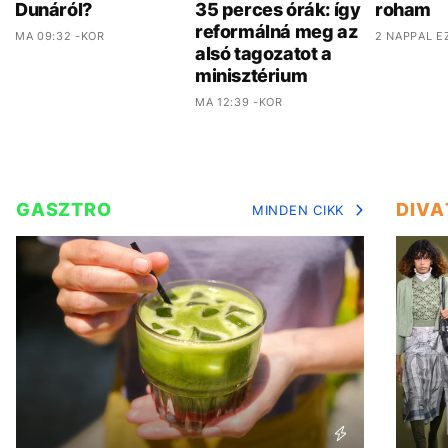
Dunáról?
35 perces órák: így
roham
reformálná meg az
MA 09:32 -KOR
2 NAPPAL E
alsó tagozatot a
minisztérium
MA 12:39 -KOR
GASZTRO
DIVA
MINDEN CIKK