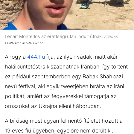
Lenart Monterlos az érettségi után indult útnak.
FORRÁS
LENNART MONTERLOS
Ahogy a
444.hu
írja, az ilyen vádak miatt akár
halálbüntetést is kiszabhatnak Iránban, így történt
ez például szeptemberben egy Babak Shahbazi
nevű férfival, aki egyik tweetjében bírálta az iráni
politikát, amiért az fegyverekkel támogatja az
oroszokat az Ukrajna elleni háborúban.
A bíróság most ugyan felmentő ítéletet hozott a
19 éves fiú ügyében, egyelőre nem derült ki,