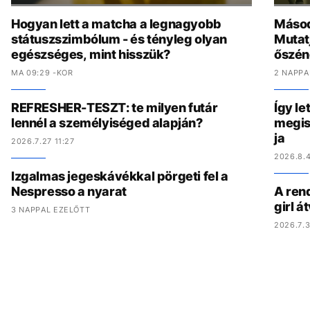
Hogyan lett a matcha a legnagyobb
Másod
státuszszimbólum - és tényleg olyan
Mutat
egészséges, mint hisszük?
őszén
MA 09:29 -KOR
2 NAPPA
REFRESHER-TESZT: te milyen futár
Így le
lennél a személyiséged alapján?
megis
ja
2026.7.27 11:27
2026.8.4
Izgalmas jegeskávékkal pörgeti fel a
Nespresso a nyarat
A ren
girl á
3 NAPPAL EZELŐTT
2026.7.3