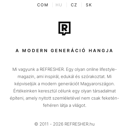
ENTR
COM
|
HU
|
CZ
|
SK
Film + sorozat
Tech-Tudomány
Sport
Társadalom
A MODERN GENERÁCIÓ HANGJA
Közélet
Mi vagyunk a REFRESHER. Egy olyan online lifestyle-
Utazás
magazin, ami inspirál, edukál és szórakoztat. Mi
Életmód
képviseljük a modern generációt Magyarországon.
Értékeinken keresztül célunk egy olyan társadalmat
Design
építeni, amely nyitott szemléletével nem csak feketén-
Beszélgetések
fehéren látja a világot.
Arcok
© 2011 - 2026 REFRESHER.hu
Videó