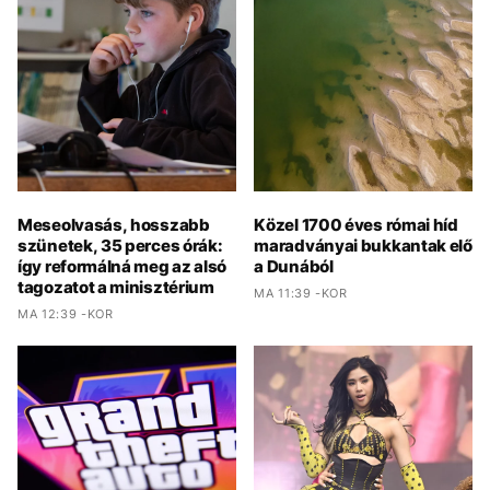
Meseolvasás, hosszabb
Közel 1700 éves római híd
szünetek, 35 perces órák:
maradványai bukkantak elő
így reformálná meg az alsó
a Dunából
tagozatot a minisztérium
MA 11:39 -KOR
MA 12:39 -KOR