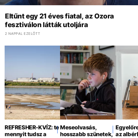
Eltűnt egy 21 éves fiatal, az Ozora
fesztiválon látták utoljára
2 NAPPAL EZELŐTT
REFRESHER-KVÍZ: te
Meseolvasás,
Egyelőr
mennyit tudsz a
hosszabb szünetek,
az albér