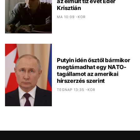
az elmúlt tíz évét Éder
Krisztián
MA 10:09 -KOR
Putyin idén ősztől bármikor
megtámadhat egy NATO-
tagállamot az amerikai
hírszerzés szerint
TEGNAP 13:35 -KOR