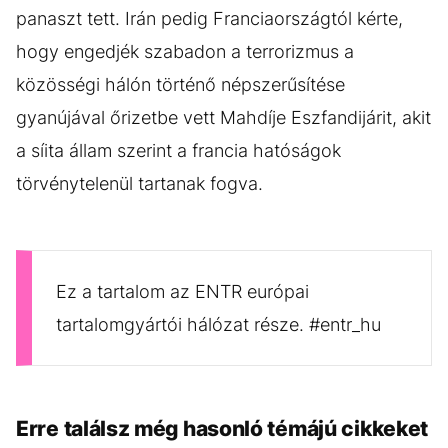
panaszt tett. Irán pedig Franciaországtól kérte,
hogy engedjék szabadon a terrorizmus a
közösségi hálón történő népszerűsítése
gyanújával őrizetbe vett Mahdíje Eszfandijárit, akit
a síita állam szerint a francia hatóságok
törvénytelenül tartanak fogva.
Ez a tartalom az ENTR európai
tartalomgyártói hálózat része. #entr_hu
Erre találsz még hasonló témájú cikkeket