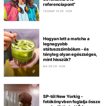
referenciapont"
TEGNAP 10:05 -KOR
Hogyan lett a matcha a
legnagyobb
státuszszimbólum - és
tényleg olyan egészséges,
mint hisszük?
MA 09:29 -KOR
SP-től New Yorkig -
fotókönyvben foglalja össze