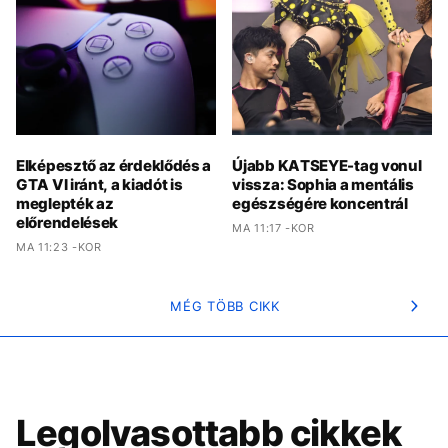
Elképesztő az érdeklődés a
Újabb KATSEYE-tag vonul
GTA VI iránt, a kiadót is
vissza: Sophia a mentális
meglepték az
egészségére koncentrál
előrendelések
MA 11:17 -KOR
MA 11:23 -KOR
MÉG TÖBB CIKK
Legolvasottabb cikkek