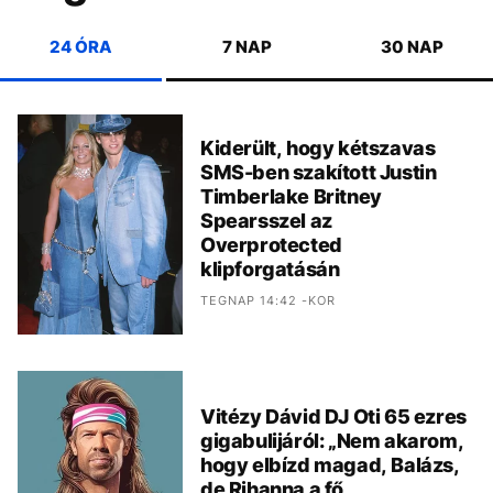
24 ÓRA
7 NAP
30 NAP
Kiderült, hogy kétszavas
SMS-ben szakított Justin
Timberlake Britney
Spearsszel az
Overprotected
klipforgatásán
TEGNAP 14:42 -KOR
Vitézy Dávid DJ Oti 65 ezres
gigabulijáról: „Nem akarom,
hogy elbízd magad, Balázs,
de Rihanna a fő