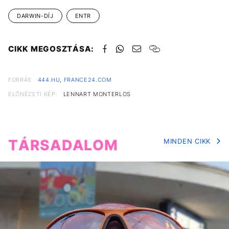
DARWIN-DÍJ
ENTR
CIKK MEGOSZTÁSA:
FORRÁS
444.HU
,
FRANCE24.COM
ELŐNÉZETI KÉP:
LENNART MONTERLOS
TÁRSADALOM
MINDEN CIKK