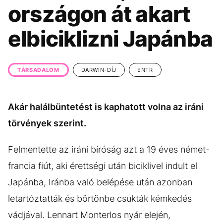
KÖZÉLET
UTAZÁS
országon át akart
ÉLETMÓD
DESIGN
elbiciklizni Japánba
BESZÉLGETÉSEK
ARCOK
VIDEÓ
TÖRTÉNETEK
TÁRSADALOM
DARWIN-DÍJ
ENTR
GASZTRO
Akár halálbüntetést is kaphatott volna az iráni
törvények szerint.
Felmentette az iráni bíróság azt a 19 éves német-
francia fiút, aki érettségi után biciklivel indult el
Japánba, Iránba való belépése után azonban
letartóztatták és börtönbe csukták kémkedés
vádjával. Lennart Monterlos nyár elején,