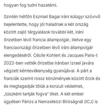
hogyan fog tudni hazatérni.
Szintén hétfőn Eszmail Bagai iráni külügyi szóvivő
bejelentette, hogy jól haladnak a két ország
között zajló tárgyalások további két, iráni
őrizetben lévő francia állampolgár, illetve egy
franciaországi őrizetben lévő iráni állampolgár
elengedéséről. Cécile Kohlert és Jacques Paris-t
2022-ben vették őrizetbe Iránban Izrael javára
végzett kémtevékenység gyanújával. A párt a
franciák szerint rossz körülmények között őrzik és
és megtagadják tőlük a konzuli védelmet,
„túszként tartják fogva” őket. A két ember
ügyében Párizs a Nemzetközi Bíróságnál (ICJ) is