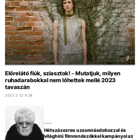
KÖZÉLET
UTAZÁS
ÉLETMÓD
DESIGN
BESZÉLGETÉSEK
ARCOK
VIDEÓ
TÖRTÉNETEK
GASZTRO
Előrelátó fiúk, sziasztok! – Mutatjuk, milyen
ruhadarabokkal nem lőhettek mellé 2023
tavaszán
2023.2.12 9:36
Hétszázezres uzsonnásdobozzal és
világhírű filmrendezőkkel kampányol az