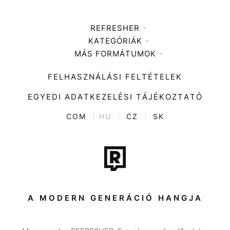
REFRESHER
KATEGÓRIÁK
Médiaajánlat
MÁS FORMÁTUMOK
Zene
Impresszum
Kiemelt tartalmak
Divat
FELHASZNÁLÁSI FELTÉTELEK
Videó
Kultúra
EGYEDI ADATKEZELÉSI TÁJÉKOZTATÓ
Kvíz
ENTR
COM
|
HU
|
CZ
|
SK
Film + sorozat
Tech-Tudomány
Sport
Társadalom
A MODERN GENERÁCIÓ HANGJA
Közélet