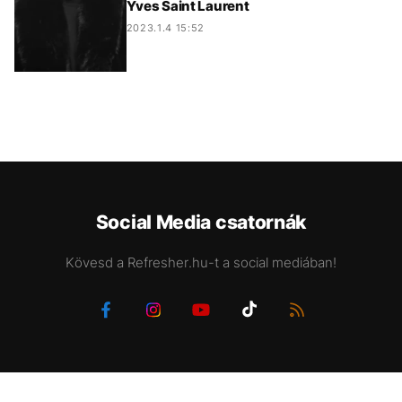
Yves Saint Laurent
2023.1.4 15:52
Social Media csatornák
Kövesd a Refresher.hu-t a social mediában!